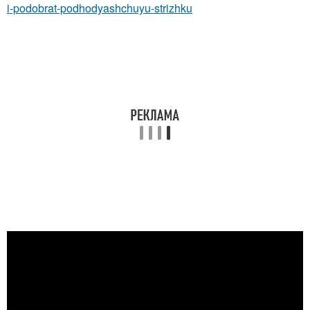
i-podobrat-podhodyashchuyu-strizhku