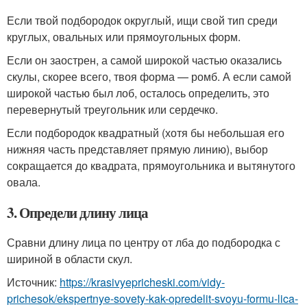
Если твой подбородок округлый, ищи свой тип среди
круглых, овальных или прямоугольных форм.
Если он заострен, а самой широкой частью оказались
скулы, скорее всего, твоя форма — ромб. А если самой
широкой частью был лоб, осталось определить, это
перевернутый треугольник или сердечко.
Если подбородок квадратный (хотя бы небольшая его
нижняя часть представляет прямую линию), выбор
сокращается до квадрата, прямоугольника и вытянутого
овала.
3. Определи длину лица
Сравни длину лица по центру от лба до подбородка с
шириной в области скул.
Источник:
https://krasivyepricheski.com/vidy-
prichesok/ekspertnye-sovety-kak-opredelit-svoyu-formu-lica-