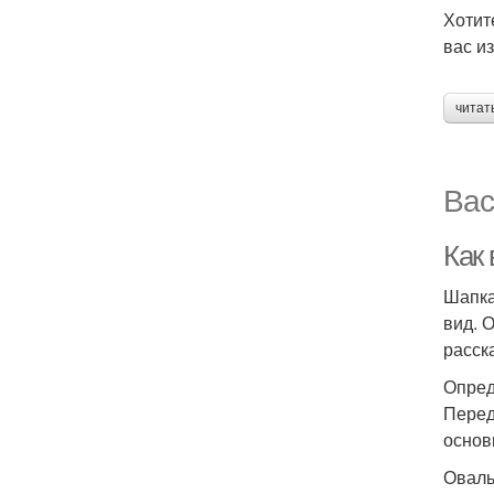
Хотит
вас и
читат
Вас
Как
Шапка
вид. 
расск
Опред
Перед
основ
Оваль