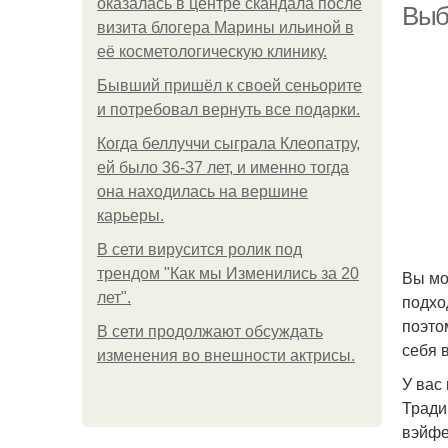
оказалась в центре скандала после
Выб
визита блогера Марины ильиной в
её косметологическую клинику.
Бывший пришёл к своей сеньорите
и потребовал вернуть все подарки.
Когда беллуччи сыграла Клеопатру,
ей было 36-37 лет, и именно тогда
она находилась на вершине
карьеры.
В сети вирусится ролик под
трендом "Как мы Изменились за 20
Вы мо
лет".
подхо
поэто
В сети продолжают обсуждать
себя 
изменения во внешности актрисы.
У вас
Тради
вэйфе