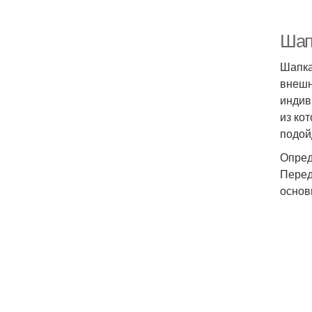
Шап
Шапка
внешн
индив
из ко
подой
Опред
Перед
основ