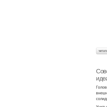
читат
Сове
иде
Голов
внешн
солид
Учиты