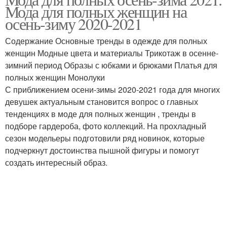
Верхняя одежда
Стильные образа
Мода для полных женщин на
осень-зиму 2020-2021
Содержание Основные тренды в одежде для полных
Одежда для полных
женщин Модные цвета и материалы Трикотаж в осенне-
Молодежная одежда
девушек
зимний период Образы с юбками и брюками Платья для
полных женщин Монолуки
С приближением осени-зимы 2020-2021 года для многих
девушек актуальным становится вопрос о главных
Образа для полных
Осенняя одежда
тенденциях в моде для полных женщин , тренды в
девушек
подборе гардероба, фото коллекций. На прохладный
сезон модельеры подготовили ряд новинок, которые
подчеркнут достоинства пышной фигуры и помогут
создать интересный образ.