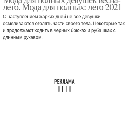
Образа с брюками
Праздничный образ
лето. Мода для полных: лето 2021
С наступлением жарких дней не все девушки
осмеливаются оголять части своего тела. Некоторые так
Образ для полных
и продолжают ходить в черных брюках и рубашках с
Мода для полных лето
девушек
длинным рукавом.
Стиль для полных
Одежда для полных
женщин
девушек
Образа с верхней
Трендовые образа
одеждой
Образ для девушки
Модные образа