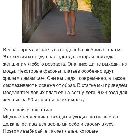
Весна - время извлечь из гардероба любимые платья.
Это легкая и воздушная одежда, которая подходит
женщинам любого возраста. Она никогда не выходит из
моды. Некоторые фасоны платьев особенно идут
зрелым дамам 50+. Они выглядят современно, а также
омолаживают и освежают образ. В статье мы приведем
модели трендовых платьев на весну-лето 2023 года для
женщин за 50 и советы по их выбору.
Учитывайте ваш стиль
Модные тенденции приходят и уходят, но вы всегда
должны оставаться верными себе и своему вкусу.
Поэтому выбирайте такие платья, которые