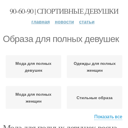
90-60-90 | СПОРТИВНЫЕ ДЕВУШКИ
главная
новости
статьи
Образа для полных девушек
Мода для полных
Одежды для полных
девушек
женщин
Мода для полных
Стильные образа
женщин
Показать все
Мода для полных девушек весна-