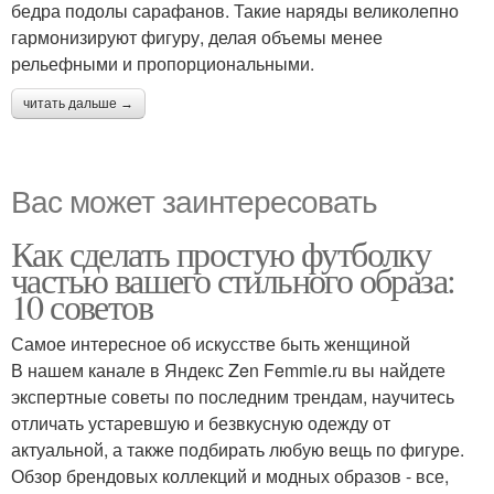
бедра подолы сарафанов. Такие наряды великолепно
гармонизируют фигуру, делая объемы менее
рельефными и пропорциональными.
читать дальше →
Вас может заинтересовать
Как сделать простую футболку
частью вашего стильного образа:
10 советов
Самое интересное об искусстве быть женщиной
В нашем канале в Яндекс Zen Femmie.ru вы найдете
экспертные советы по последним трендам, научитесь
отличать устаревшую и безвкусную одежду от
актуальной, а также подбирать любую вещь по фигуре.
Обзор брендовых коллекций и модных образов - все,