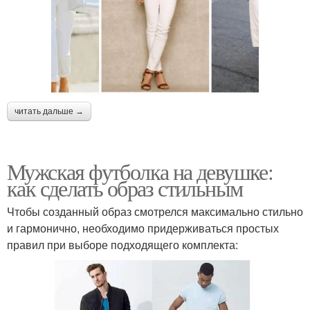
читать дальше →
Мужская футболка на девушке:
как сделать образ стильным
Чтобы созданный образ смотрелся максимально стильно
и гармонично, необходимо придерживаться простых
правил при выборе подходящего комплекта: