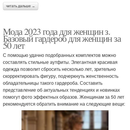
читать дальше →
Mода 2023 года для женщин з.
Базовый гардероб для женщин за
50 лет
С помощью удачно подобранных комплектов можно
составлять стильные аутфиты. Элегантная красивая
одежда позволит сбросить несколько лет, зрительно
скорректировать фигуру, подчеркнуть женственность
обладательницы такого гардероба. Составить
представление об актуальных тенденциях и новинках
помогут фото эффектных образов. Женщинам за 50 лет
рекомендуется обратить внимание на следующие вещи: