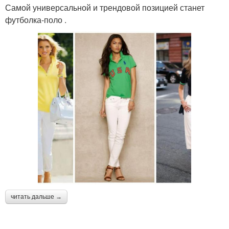
Самой универсальной и трендовой позицией станет
футболка‑поло .
читать дальше →