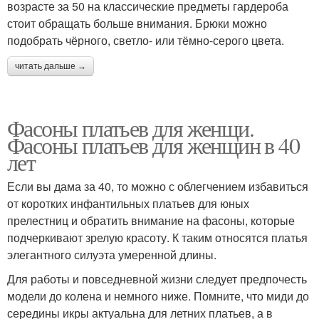
возрасте за 50 на классические предметы гардероба
стоит обращать больше внимания. Брюки можно
подобрать чёрного, светло- или тёмно-серого цвета.
читать дальше →
Фасоны платьев для женщи.
Фасоны платьев для женщин в 40
лет
Если вы дама за 40, то можно с облегчением избавиться
от коротких инфантильных платьев для юных
прелестниц и обратить внимание на фасоны, которые
подчеркивают зрелую красоту. К таким относятся платья
элегантного силуэта умеренной длины.
Для работы и повседневной жизни следует предпочесть
модели до колена и немного ниже. Помните, что миди до
середины икры актуальна для летних платьев, а в