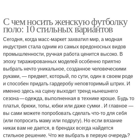
С чем носить женскую футболку
поло: 10 стильных вариантов
Сегодня, когда масс-маркет захватил мир, а модная
индустрия стала одним из самых вредоносных видов
промышленности, ручная работа ценится высоко. В
эпоху тиражированных моделей особенно приятно
выбрать нечто уникальное, созданное человеческими
руками, — предмет, который, по сути, один в своем роде
и способен придать гардеробу неповторимый штрих. И
именно здесь на сцену выходит тренд нынешнего
сезона — одежда, выполненная в технике кроше. Будь то
платья, брюки, топы, юбки или даже сумки . И главное —
вы сами можете попробовать сделать что-то для себя
(или попросить маму или подругу). Но если вязание
никак вам не дается, в брендах всегда найдется
стильное решение. Что же выбрать в первую очередь?