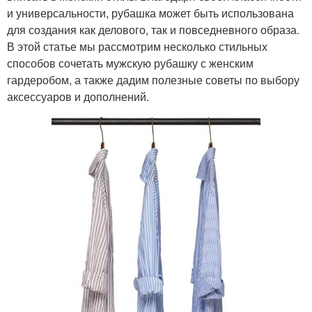
и универсальности, рубашка может быть использована
для создания как делового, так и повседневного образа.
В этой статье мы рассмотрим несколько стильных
способов сочетать мужскую рубашку с женским
гардеробом, а также дадим полезные советы по выбору
аксессуаров и дополнений.