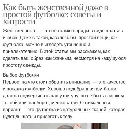
Как быть женственной даже в
простой футболке: советы и
хитрости
Женственность — это не только наряды в виде платьев
и юбок. Даже в такой, казалось бы, простой вещи, как
футболка, можно выглядеть утонченно и
привлекательно. В этой статье мы расскажем, как
сделать ваш образ изысканным, несмотря на кажущуюся
простоту одежды.
Выбор футболки
Первое, на что стоит обратить внимание, — это качество
и посадка футболки. Хорошо подобранная футболка
должна подчеркивать вашу фигуру, но не быть слишком
тесной или, наоборот, мешковатой. Оптимальный
вариант — это футболка из натуральных тканей, которая
будет дышать и прилегать к телу.