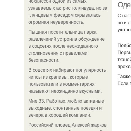
йоханссон одной из самых
Оде
узнаваемых актрис голливуда, но за
С нас
глянцевым фасадом скрывалась
но и 
огромная неуверенность.
уютно
Пышная посетительница парка
развлечений устроила обсуждение
Подбо
в соцсетях после неожиданного
Первы
столкновения с правилами
ткане
безопасности.
прохл
В соцсетях набирают популярность
Также
чипсы из крапивы, которые
Если 
пользователи в комментариях
называют неожиданно вкусными.
Мне 33. Работаю, люблю активные
выходные, спонтанные поездки и
вечера в хорошей компании.
Российский пловец Алексей жарков