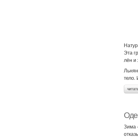
Натур
Эта г
лён и
Льнян
тело.
читат
Оде
Зима 
отказ