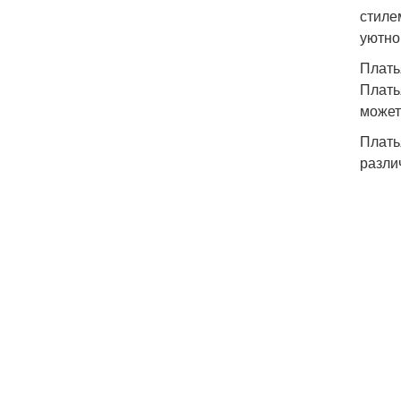
стиле
уютно
Плать
Плать
может
Плать
разли