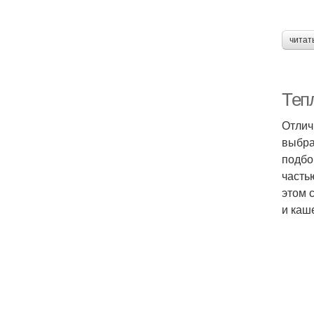
читат
Тепл
Отлич
выбра
подбо
часть
этом 
и каш