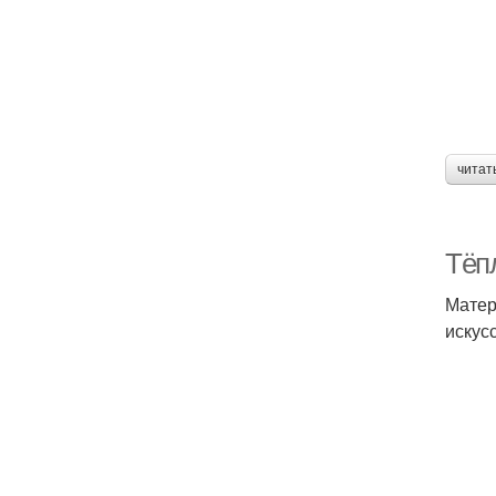
читат
Тёпл
Матер
искус