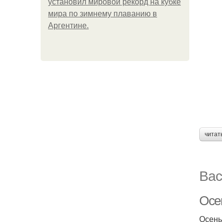
установил мировой рекорд на кубке
мира по зимнему плаванию в
Аргентине.
читат
Вас
Осе
Осень