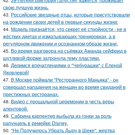
42.
39-Летняя Виктория галустян, кажется, проживает
свою лучшую жизнь.
43.
Российские звездные отцы, которые присутствовали
на рождении своих детей в первые секунды жизни:
44.
Модель признаётся, что секрет её стройности - не в
жёстких диетах и изматывающих тренировках, а в
регулярном движении и осознанном образе жизни.
45.
Во время разговора на съёмках Аманда сейфрид в
шутливой форме затронула тему пластики.
46.
Делимся впечатлениями о "Чебурашки" с Еленой
Яковлевой!
47.
В Москве поймали "Ресторанного Маньяка" - он
совершал нападения на женщин во время свиданий в
престижных ресторанах.
48.
Видео с прощальной церемонии в честь веры
алентовой.
49.
Сабрина карпентер выбыла из гонки за роль
рапунцель в ремейке Disney.
50.
"Не Получилось Убрать Дыру в Щеке": жертва