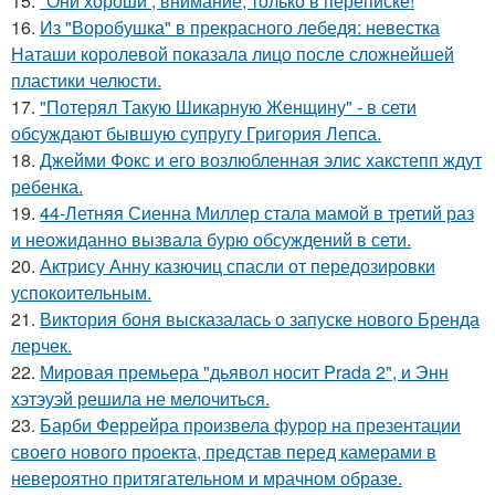
15.
"Они хороши , внимание, только в переписке!
16.
Из "Воробушка" в прекрасного лебедя: невестка
Наташи королевой показала лицо после сложнейшей
пластики челюсти.
17.
"Потерял Такую Шикарную Женщину" - в сети
обсуждают бывшую супругу Григория Лепса.
18.
Джейми Фокс и его возлюбленная элис хакстепп ждут
ребенка.
19.
44-Летняя Сиенна Миллер стала мамой в третий раз
и неожиданно вызвала бурю обсуждений в сети.
20.
Актрису Анну казючиц спасли от передозировки
успокоительным.
21.
Виктория боня высказалась о запуске нового Бренда
лерчек.
22.
Мировая премьера "дьявол носит Prada 2", и Энн
хэтэуэй решила не мелочиться.
23.
Барби Феррейра произвела фурор на презентации
своего нового проекта, представ перед камерами в
невероятно притягательном и мрачном образе.