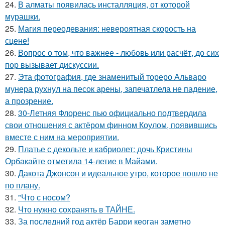
24.
В алматы появилась инсталляция, от которой
мурашки.
25.
Магия переодевания: невероятная скорость на
сцене!
26.
Вопрос о том, что важнее - любовь или расчёт, до сих
пор вызывает дискуссии.
27.
Эта фотография, где знаменитый тореро Альваро
мунера рухнул на песок арены, запечатлела не падение,
а прозрение.
28.
30-Летняя Флоренс пью официально подтвердила
свои отношения с актёром финном Коулом, появившись
вместе с ним на мероприятии.
29.
Платье с декольте и кабриолет: дочь Кристины
Орбакайте отметила 14-летие в Майами.
30.
Дакота Джонсон и идеальное утро, которое пошло не
по плану.
31.
"Что с носом?
32.
Что нужно сохранять в ТАЙНЕ.
33.
За последний год актёр Барри кеоган заметно