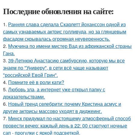
Последние обновления на сайте:
1.
Ранняя слава сделала Скарлетт йоханссон одной из
самых узнаваемых актрис голливуда, но за глянцевым
фасадом скрывалась огромная неуверенность.
2.
Мужчина по имени мистер Вад из африканской страны
Гана.
3.
39-Летнюю Анастасию самбурскую, которую мы все
знаем по "Универу", в сети всё чаще называют
"российской Евой Грин".
4.
Помните её в роли кати?
5.
Любовь зла, а интернет уже открыл папку с
доказательствами.
6.
Новый тренд селебрити: почему Кристина асмус и
другие актрисы массово уходят в диджеинг.
7.
Минск придумал по-настоящему атмосферный способ
провести вечер: каждый день в 22: 00 стартуют ночные
сап - прогулки с яркой подсветкой.