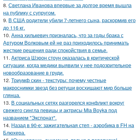
8.
Светлана Иванова впервые за долгое время вышла
на публику с супругом.
9.
В США родители убили 7-летнего сына, раскормив его
до 116 кг.
10.
Анна хилькевич призналась, что за годы брака с
Артуром Волковым ей не раз приходилось принимать
жесткие решения ради спокойствия в семье.
11.
Актриса Шэрон стоун оказалась в критической
ситуации, когда медики выявили у нее подозрительное
новообразование в груди.
12.
Триумф скин - текстуры: почему честные
макроснимки звезд без ретуши восхищают мир больше
глянца.
13.
В социальных сетях разгорелся конфликт вокруг
свежего сингла певицы и актрисы Mia Boyka под
названием "Экспонат".
14.
Назад в 90-е: зажигательная степ - аэробика в FH на
Блюхера.