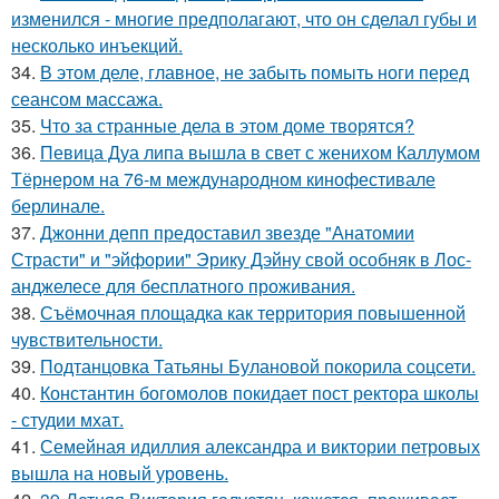
изменился - многие предполагают, что он сделал губы и
несколько инъекций.
34.
В этом деле, главное, не забыть помыть ноги перед
сеансом массажа.
35.
Что за странные дела в этом доме творятся?
36.
Певица Дуа липа вышла в свет с женихом Каллумом
Тёрнером на 76-м международном кинофестивале
берлинале.
37.
Джонни депп предоставил звезде "Анатомии
Страсти" и "эйфории" Эрику Дэйну свой особняк в Лос-
анджелесе для бесплатного проживания.
38.
Съёмочная площадка как территория повышенной
чувствительности.
39.
Подтанцовка Татьяны Булановой покорила соцсети.
40.
Константин богомолов покидает пост ректора школы
- студии мхат.
41.
Семейная идиллия александра и виктории петровых
вышла на новый уровень.