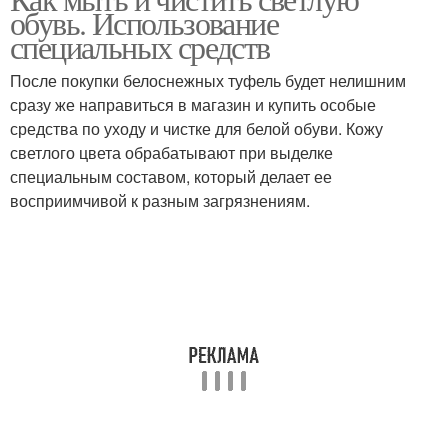
Обувь от пятен
Кожаная обувь
обувь. Использование
специальных средств
После покупки белоснежных туфель будет нелишним
сразу же направиться в магазин и купить особые
Лакированная обувь
Белая обувь
средства по уходу и чистке для белой обуви. Кожу
светлого цвета обрабатывают при выделке
специальным составом, который делает ее
восприимчивой к разным загрязнениям.