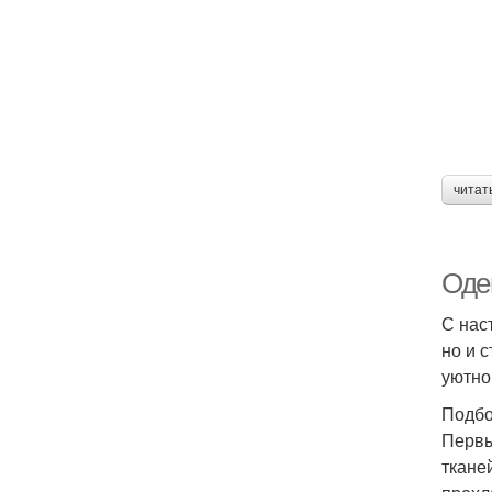
читат
Оде
С нас
но и 
уютно
Подбо
Первы
ткане