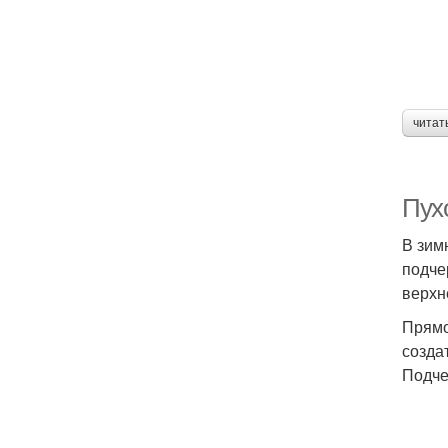
читат
Пух
В зим
подче
верхн
Прямо
созда
Подче