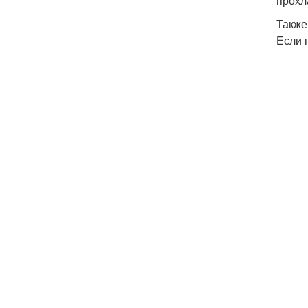
прохл
Также
Если 