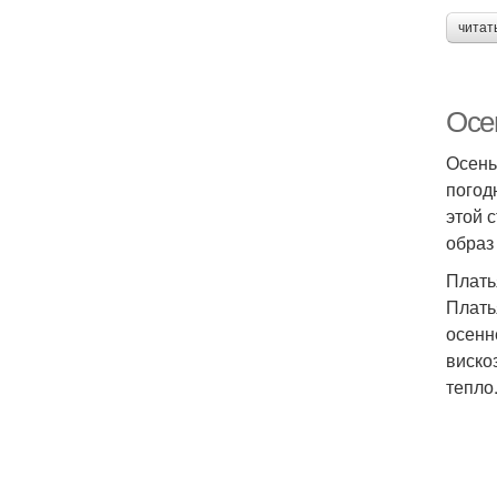
читат
Осе
Осень
погод
этой 
образ
Плать
Плать
осенн
виско
тепло