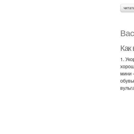
читат
Вас
Как
1. Ук
хорош
мини 
обувь
вульг