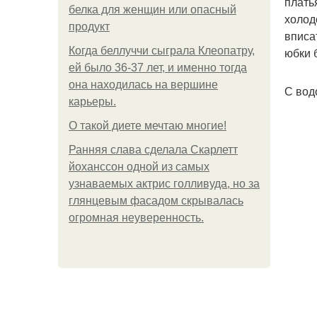
плать
белка для женщин или опасный
холод
продукт
вписа
Когда беллуччи сыграла Клеопатру,
юбки 
ей было 36-37 лет, и именно тогда
она находилась на вершине
С вод
карьеры.
О такой диете мечтаю многие!
Ранняя слава сделала Скарлетт
йоханссон одной из самых
узнаваемых актрис голливуда, но за
глянцевым фасадом скрывалась
огромная неуверенность.