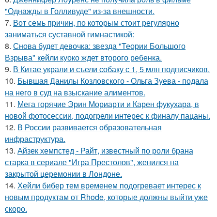
"Однажды в Голливуде" из-за внешности.
7.
Вот семь причин, по которым стоит регулярно
заниматься суставной гимнастикой:
8.
Снова будет девочка: звезда "Теории Большого
Взрыва" кейли куоко ждет второго ребенка.
9.
В Китае украли и съели собаку с 1, 5 млн подписчиков.
10.
Бывшая Данилы Козловского - Ольга Зуева - подала
на него в суд на взыскание алиментов.
11.
Мега горячие Эрин Мориарти и Карен фукухара, в
новой фотосессии, подогрели интерес к финалу пацаны.
12.
В России развивается образовательная
инфраструктура.
13.
Айзек хемпстед - Райт, известный по роли брана
старка в сериале "Игра Престолов", женился на
закрытой церемонии в Лондоне.
14.
Хейли бибер тем временем подогревает интерес к
новым продуктам от Rhode, которые должны выйти уже
скоро.