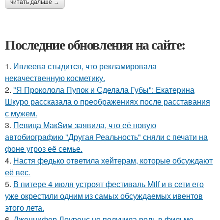
читать дальше →
Последние обновления на сайте:
1.
Ивлеева стыдится, что рекламировала
некачественную косметику.
2.
"Я Проколола Пупок и Сделала Губы": Екатерина
Шкуро рассказала о преображениях после расставания
с мужем.
3.
Пeвица MакSим заявила, что её новую
автобиографию "Другая Реальность" сняли с печати на
фоне угроз её семье.
4.
Настя федько ответила хейтерам, которые обсуждают
её вес.
5.
В питере 4 июля устроят фестиваль Milf и в сети его
уже окрестили одним из самых обсуждаемых ивентов
этого лета.
6.
Дженнифер Лоуренс не получила роль в фильме