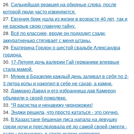
26.
Сильнейшая реакция на обидные слова, после
которой люди часто извиняются.
27.
Евгения брик ушла из жизни в возрасте 40 лет, так и
не раскрыв свою главную тайну.
28.
Всё по классике, вроде он подходит сзади,
аккуратненько стягивает с меня штаны.
29.
Екатерина Гордон о шестой свадьбе Александра
гордона.
30.
17-Летняя дочь валерии Гай германики впервые
стала мамой.
31.
Мужик в Бразилии каждый день заливал в себя по 2-
3 литра колы и накопил в себе не сахар, а камни.
32.
Дамиано Давид и его избранница дав Камерон
объявили о своей помолвке.
33.
"Я расистка и ненавижу чернокожих!
34.
Энджи решила, что просто кататься - это скучно.
35.
В Казахстане бешеная лиса напала на девушку
среди ночи и преследовала её до самой своей смерти -
кадры получились в стиле жутких хорроров.