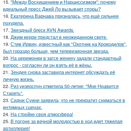
15.
"Между Восхищением и Нарциссизмом": почему
идеальный пресс Джей Ло вызывает споры?
16.
Екатерина Варнава призналась, что ещё сильнее
похудела.
17.
Звездный блеск AVN Awards.
18.
Джим керри предстал в неожиданном свете.
19.
Стив Ирвин, известный как "Охотник на Крокодилов",
был гораздо больше, чем телевизионная звезда.
20.
На церемонии в загсе жениху задали стандартный
вопрос - согласен ли он взять её в жёны.
21.
Зендея снова заставила интернет обсуждать её
личную жизнь.
22.
Риз уизерспун отметила 50-летие: "Мне Нравится
Стареть".
23.
Сидни Суини заявила, что не прекратит сниматься в
интимных сценах.
24.
На стройке своя атмосфера!
25.
В погоне за вечной молодостью в ход идет тяжелая
артиллерия!