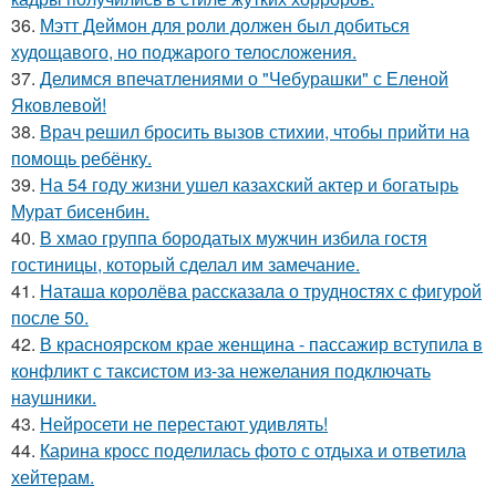
36.
Мэтт Деймон для роли должен был добиться
худощавого, но поджарого телосложения.
37.
Делимся впечатлениями о "Чебурашки" с Еленой
Яковлевой!
38.
Врач решил бросить вызов стихии, чтобы прийти на
помощь ребёнку.
39.
На 54 году жизни ушел казахский актер и богатырь
Мурат бисенбин.
40.
В хмао группа бородатых мужчин избила гостя
гостиницы, который сделал им замечание.
41.
Наташа королёва рассказала о трудностях с фигурой
после 50.
42.
В красноярском крае женщина - пассажир вступила в
конфликт с таксистом из-за нежелания подключать
наушники.
43.
Нейросети не перестают удивлять!
44.
Карина кросс поделилась фото с отдыха и ответила
хейтерам.