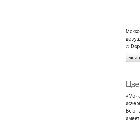
Мокко
девуш
© Dep
читат
Цвет
«Мокк
исчер
Всю г
имеет