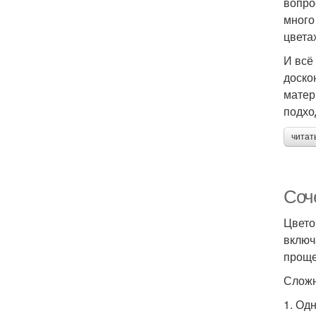
вопро
много
цвета
И всё
доско
матер
подхо
читат
Соч
Цвето
включ
проще
Сложн
1. Од