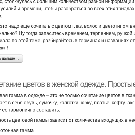
с, столкнулась с большим количеством разной информации 
 усилий и времени, чтобы разобраться во всех этих триада
х.
 это надо ещё сочетать с цветом глаз, волос и цветотипом в
нально? Ну тогда запаситесь временем, терпением, ручкой 
иала по этой теме, разбирайтесь в терминах и названиях о
дит!
ь дальше →
етание цветов в женской одежде. Просты
вая гамма в одежде – это не только сочетание цветов в тка
ает в себя обувь, сумочку, колготки, юбку, платье, кофту, а
 ее гармонично составить.
ость цветовой гаммы зависит от количества входящих в нее
нотонная гамма