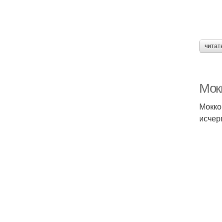
читат
Мокк
Мокко
исчер