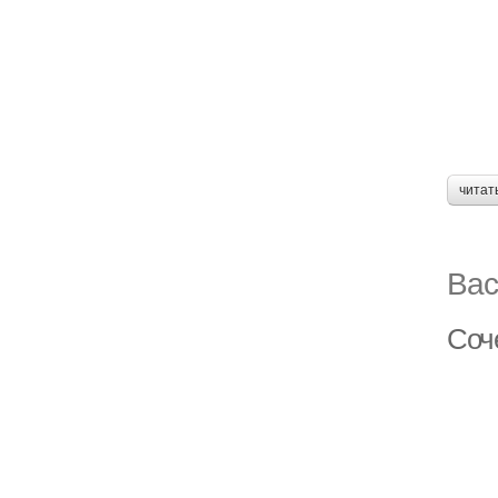
читат
Вас
Соч