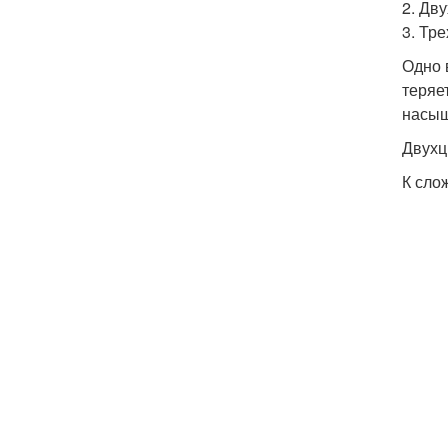
2. Дв
3. Тр
Одно 
теряе
насыщ
Двухц
К сло