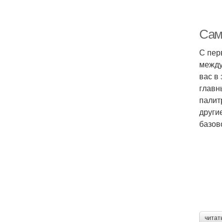
Сам
С пер
между
вас в
главн
палит
други
базов
читат