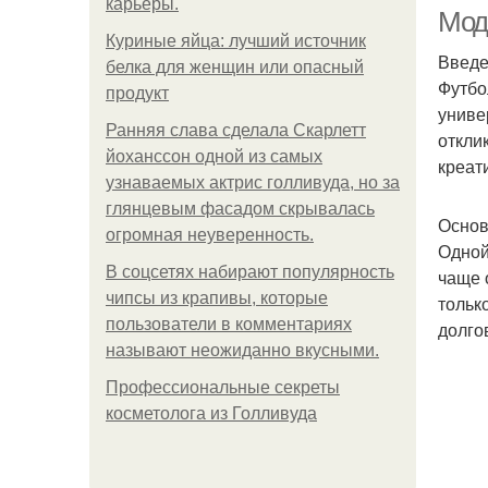
карьеры.
Мод
Куриные яйца: лучший источник
Введ
белка для женщин или опасный
Футбо
продукт
К
униве
Ранняя слава сделала Скарлетт
откли
йоханссон одной из самых
креат
узнаваемых актрис голливуда, но за
Т
глянцевым фасадом скрывалась
Основ
огромная неуверенность.
Одной
В соцсетях набирают популярность
чаще 
чипсы из крапивы, которые
тольк
пользователи в комментариях
долго
называют неожиданно вкусными.
Профессиональные секреты
косметолога из Голливуда