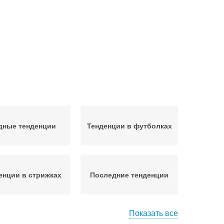
дные тенденции
Тенденции в футболках
енции в стрижках
Последние тенденции
Показать все
енции в коротких
Тенденции в женских