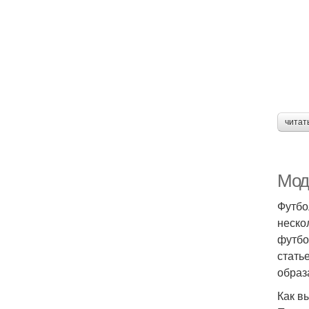
читат
Мод
Футбо
неско
футбо
стать
образ
Как в