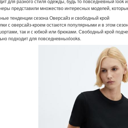
дит для разного стиля одежды, будь то повседневный look 
неры представили множество интересных моделей, которые
ные тенденции сезона Оверсайз и свободный крой
лки с оверсайз-кроем остаются популярными и в этом сезо
 шортами, так и с юбкой или брюками. Свободный крой подч
ьно подходит для повседневныхlooks.