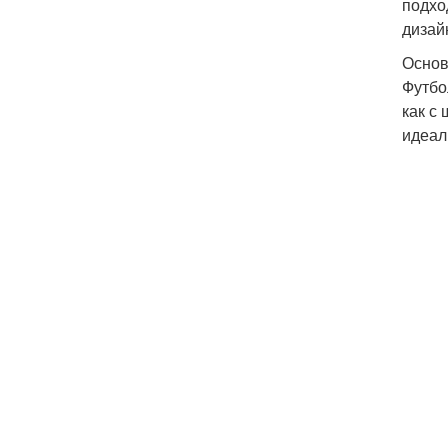
подхо
дизай
Основ
Футбо
как с
идеал