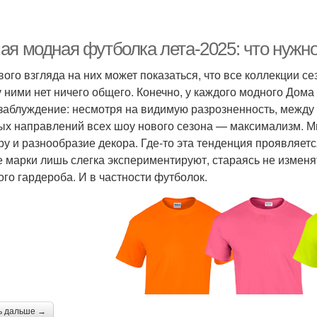
ая модная футболка лета-2025: что нужно
вого взгляда на них может показаться, что все коллекции с
 ними нет ничего общего. Конечно, у каждого модного Дома е
 заблуждение: несмотря на видимую разрозненность, между
ых направлений всех шоу нового сезона — максимализм. М
ру и разнообразие декора. Где-то эта тенденция проявляется
е марки лишь слегка экспериментируют, стараясь не изменят
ого гардероба. И в частности футболок.
ь дальше →