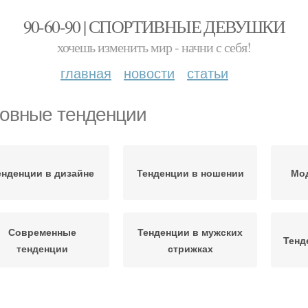
90-60-90 | СПОРТИВНЫЕ ДЕВУШКИ
хочешь изменить мир - начни с себя!
главная
новости
статьи
овные тенденции
енденции в дизайне
Тенденции в ношении
Мо
Современные
Тенденции в мужских
Тенд
тенденции
стрижках
Тенд
Основные стили
Основные виды