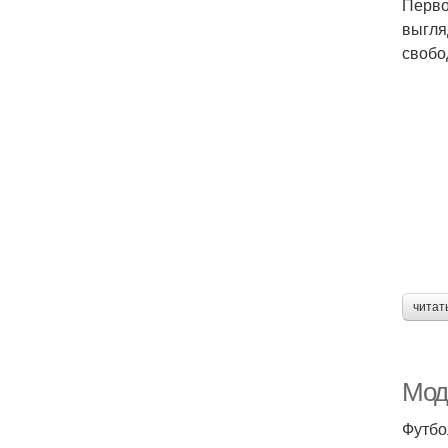
Перво
выгля
свобо
читат
Мод
Футбо