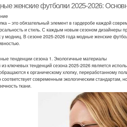
ные женские футболки 2025-2026: Основ
ение
лка – это обязательный элемент в гардеробе каждой совре
Тенденции в
лючевые тенденции
рсальность и стиль. С каждым новым сезоном дизайнеры пр
многослойных
к у модниц. В сезоне 2025-2026 года модные женские футб
прическах
ивностью.
енденции в женских
ные тенденции сезона 1. Экологичные материалы
прическах
 из ключевых тенденций сезона 2025-2026 является испол
обращаются к органическому хлопку, переработанному поли
о соответствует современным экологическим стандартам, но
вечность ткани.