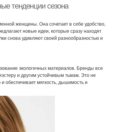
стрижках
стрижках
ные тенденции сезона
менной женщины. Она сочетает в себе удобство,
Основные
Тенденции в модных
едлагают новые идеи, которые сразу находят
преимущества
стрижках
олки снова удивляют своей разнообразностью и
ьзование экологичных материалов. Бренды все
эстеру и другим устойчивым тьмам. Это не
 и обеспечивает мягкость, дышимость и