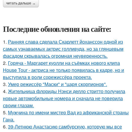
читать дальше →
Последние обновления на сайте:
1.
Ранняя слава сделала Скарлетт йоханссон одной из
самых узнаваемых актрис голливуда, но за глянцевым
фасадом скрывалась огромная неуверенность.
2.
Горяча - Маргарет куолли на съёмках нового клипа
House Tour - актриса не только появилась в кадре, но и
выступила в роли сорежиссёра проекта.
3.
Умер режиссёр "Маски" и "царя скорпионов".
4.
Жительница флориды Нэнси делло стритто получила
новые автомобильные номера и сначала не поверила
своим глазам.
5.
Мужчина по имени мистер Вад из африканской страны
Гана.
6.
39-Летнюю Анастасию самбурскую, которую мы все