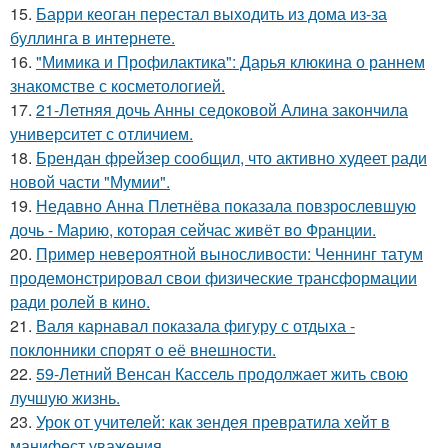
15.
Барри кеоган перестал выходить из дома из-за
буллинга в интернете.
16.
"Мимика и Профилактика": Дарья клюкина о раннем
знакомстве с косметологией.
17.
21-Летняя дочь Анны седоковой Алина закончила
университет с отличием.
18.
Брендан фрейзер сообщил, что активно худеет ради
новой части "Мумии".
19.
Недавно Анна Плетнёва показала повзрослевшую
дочь - Марию, которая сейчас живёт во Франции.
20.
Пример невероятной выносливости: Ченнинг татум
продемонстрировал свои физические трансформации
ради ролей в кино.
21.
Валя карнавал показала фигуру с отдыха -
поклонники спорят о её внешности.
22.
59-Летний Венсан Кассель продолжает жить свою
лучшую жизнь.
23.
Урок от учителей: как зендея превратила хейт в
манифест уважения.