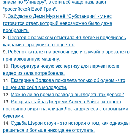
знаем по "Универу", в сети всё чаще называют
"российской Евой Грин".
7.
Забудьте о Деми Мур и её "Субстанции" - у нас
готовится ответ, который невозможно было даже
вообразить.
8.
Пелагея с размахом отметила 40-летие и поделилась
кадрами с праздника в соцсетях.
9.
Ребёнок катался на велосипеде и случайно врезался в
припаркованную машину.
10.
Прокуратура новую экспертизу для лерчек после
видео из зала потребовала.
11.
Екатерина Волкова пожалела только об одном - что
не ценила себя в молодости.
12.
Можно ли во время развода выглядеть так дерзко?
13.
Раскрыта тайна Джереми Аллена Уайта, которого
постоянно видят на улицах Лос-анджелеса с огромными
букетами.
14.
Судьба Шэрон стоун - это история о том, как однажды
решиться и больше никогда не отступать.