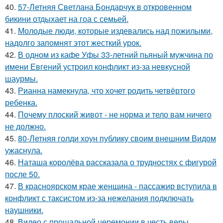
40.
57-Летняя Светлана Бондарчук в откровенном
бикини отдыхает на гоа с семьей.
41.
Молодые люди, которые издевались над пожилыми,
надолго запомнят этот жесткий урок.
42.
В одном из кафе Уфы 33-летний пьяный мужчина по
имени Евгений устроил конфликт из-за невкусной
шаурмы.
43.
Рианна намекнула, что хочет родить четвёртого
ребенка.
44.
Почему плоский живот - не норма и тело вам ничего
не должно.
45.
80-Летняя голди хоун публику своим внешним Видом
ужаснула.
46.
Наташа королёва рассказала о трудностях с фигурой
после 50.
47.
В красноярском крае женщина - пассажир вступила в
конфликт с таксистом из-за нежелания подключать
наушники.
48.
Видео с прощальной церемонии в честь веры