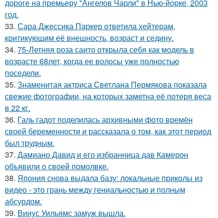
дороге на премьеру "Ангелов Чарли" в Нью-йорке, 2003
год.
33.
Сара Джессика Паркер ответила хейтерам,
критикующим её внешность, возраст и седину.
34.
75-Летняя роза саито открыла себя как модель в
возрасте 68лет, когда ее волосы уже полностью
поседели.
35.
Знаменитая актриса Светлана Пермякова показала
свежие фотографии, на которых заметна её потеря веса
в 22 кг.
36.
Галь гадот поделилась архивными фото времён
своей беременности и рассказала о том, как этот период
был трудным.
37.
Дамиано Давид и его избранница дав Камерон
объявили о своей помолвке.
38.
Япония снова выдала базу: локальные приколы из
видео - это грань между гениальностью и полным
абсурдом.
39.
Винус Уильямс замуж вышла.