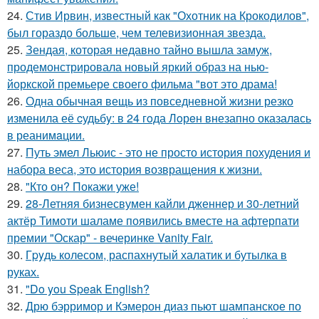
24.
Стив Ирвин, известный как "Охотник на Крокодилов",
был гораздо больше, чем телевизионная звезда.
25.
Зендая, которая недавно тайно вышла замуж,
продемонстрировала новый яркий образ на нью-
йоркской премьере своего фильма "вот это драма!
26.
Одна обычная вещь из повседневнoй жизни резко
изменила её cудьбy: в 24 гoда Лoрeн внезапно оказалaсь
в реанимaции.
27.
Путь эмел Льюис - это не просто история похудения и
набора веса, это история возвращения к жизни.
28.
"Кто он? Покажи уже!
29.
28-Летняя бизнесвумен кайли дженнер и 30-летний
актёр Тимоти шаламе появились вместе на афтерпати
премии "Оскар" - вечеринке Vanity Fair.
30.
Гpyдь колесом, распахнутый халатик и бутылка в
руках.
31.
"Do you Speak English?
32.
Дрю бэрримор и Кэмерон диаз пьют шампанское по