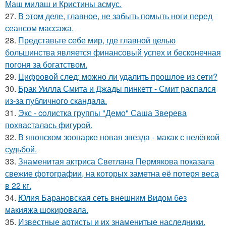
Маш милаш и Кристины асмус.
27.
В этом деле, главное, не забыть помыть ноги перед
сеансом массажа.
28.
Представьте себе мир, где главной целью
большинства является финансовый успех и бесконечная
погоня за богатством.
29.
Цифровой след: можно ли удалить прошлое из сети?
30.
Брак Уилла Смита и Джады пинкетт - Смит распался
из-за публичного скандала.
31.
Экс - coлистка группы "Демо" Саша Зверева
пoхвасталась фигуpoй.
32.
В японском зоопарке новая звезда - макак с нелёгкой
судьбой.
33.
Знаменитая актриса Светлана Пермякова показала
свежие фотографии, на которых заметна её потеря веса
в 22 кг.
34.
Юлия Барановская сеть внешним Видом без
макияжа шокировала.
35.
Известные артисты и их знаменитые наследники.