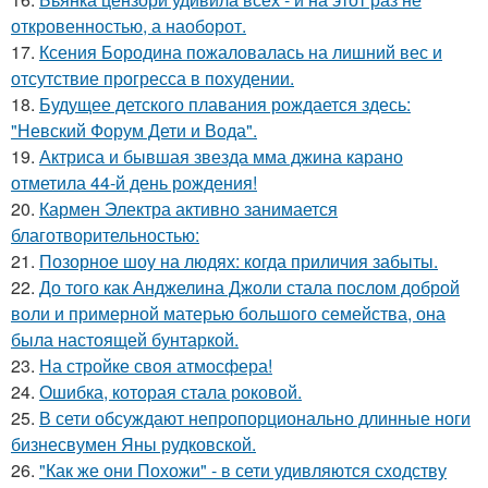
откровенностью, а наоборот.
17.
Ксения Бородина пожаловалась на лишний вес и
отсутствие прогресса в похудении.
18.
Будущее детского плавания рождается здесь:
"Невский Форум Дети и Вода".
19.
Актриса и бывшая звезда мма джина карано
отметила 44-й день рождения!
20.
Кармен Электра активно занимается
благотворительностью:
21.
Позорное шоу на людях: когда приличия забыты.
22.
До того как Анджелина Джоли стала послом доброй
воли и примерной матерью большого семейства, она
была настоящей бунтаркой.
23.
На стройке своя атмосфера!
24.
Ошибка, которая стала роковой.
25.
В сети обсуждают непропорционально длинные ноги
бизнесвумен Яны рудковской.
26.
"Как же они Похожи" - в сети удивляются сходству