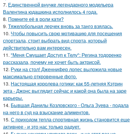
7.
Единственной внучке легендарного модельера
Валентина юдашкина исполнилось 4 года.
8.
Помните её в роли кати?
9.
Тяжелобольная лерчек вновь за танго взялась.
10.
Чтобы повысить свою мотивацию для посещения
спортзала, стоит выбрать вид спорта, который
действительно вам интересен.
11.
"Меня Смущает Доступ к Телу": Регина тодоренко
рассказала, почему не хочет быть актрисой.
12.
Руки на стол! Дженнифер лопес выложила новые
максимально откровенные фото.
13.
Настоящая королева готики: как 55-летняя Кэтрин
зета - Джонс выглядит сейчас и какой она была на заре
карьеры.
14.
Бывшая Данилы Козловского - Ольга Зуева - подала
на него в суд на взыскание алиментов.
15.
С приходом тепла спортивная жизнь становится еще
активнее - и это нас только радует.
16.
Бьянка цензори удивила всех - и на этот раз не