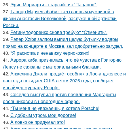
36.
Эрин Мориарти - старлайт из "Пацанов".
37.
Танцор Марчел абаби стал главным мужчиной в
жизни Анастасии Волочковой, заслуженной артистки
России.
38.
Регину тодоренко снова требуют "Отменить".
39.
Рэпер Xzibit залпом выпил целую бутылку водяры
прямо на концерте в Москве, зал одобрительно загудел.
40.
"Я расистка и ненавижу чернокожих!
41.
Аврора киба призналась, что её чувства к Григорию
Лепсу не связаны с материальными благами.
42.
Анжелина Джоли продаёт особняк в Лос-анджелесе и
навсегда покидает США летом 2026 года, сообщает
инсайдер журналу People.
43.
Соседов выступил против появления Маргариты
овсянниковои в новогоднем эфире.
44.
"Ты меня не уважаешь, я хотела Porsche!
45.
С добрым утром, мои дорогие!
46.
А ловко он придумал это!
47.
Аргентинка внезапно призналась, что по ночам