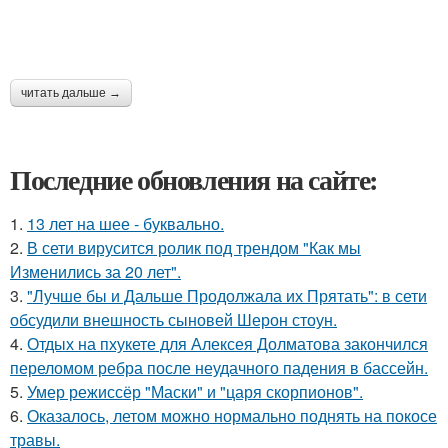
читать дальше →
Последние обновления на сайте:
1.
13 лет на шее - буквально.
2.
В сети вирусится ролик под трендом "Как мы
Изменились за 20 лет".
3.
"Лучше бы и Дальше Продолжала их Прятать": в сети
обсудили внешность сыновей Шерон стоун.
4.
Отдых на пхукете для Алексея Долматова закончился
переломом ребра после неудачного падения в бассейн.
5.
Умер режиссёр "Маски" и "царя скорпионов".
6.
Оказалось, летом можно нормально поднять на покосе
травы.