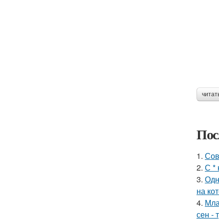
читат
Пос
1.
Сов
2.
С *
3.
Одн
на ко
4.
Мла
сен - 