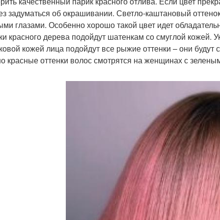
рить качественный парик красного отлива. Если цвет прекр
ез задуматься об окрашивании. Светло-каштановый оттенок
ыми глазами. Особенно хорошо такой цвет идет обладательн
ки красного дерева подойдут шатенкам со смуглой кожей. У
ковой кожей лица подойдут все рыжие оттенки – они будут 
о красные оттенки волос смотрятся на женщинах с зеленым