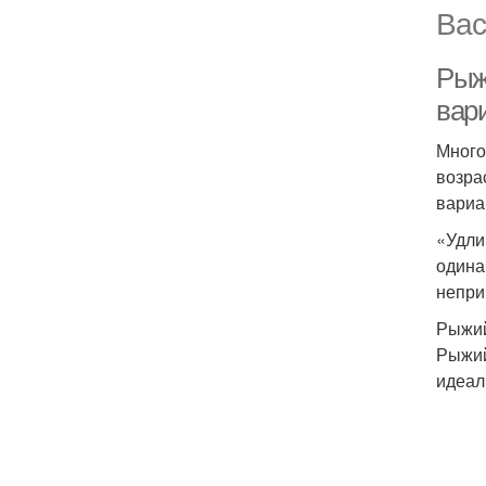
Вас
Рыж
вар
Много
возра
вариа
«Удли
одина
непри
Рыжий
Рыжий
идеал