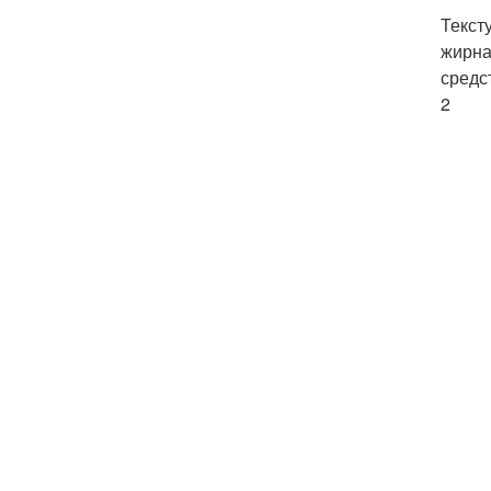
Текст
жирна
средс
2