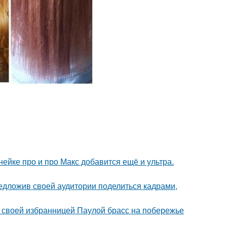
нейке про и про Макс добавится ещё и ультра.
едложив своей аудитории поделиться кадрами,
 своей избранницей Паулой брасс на побережье