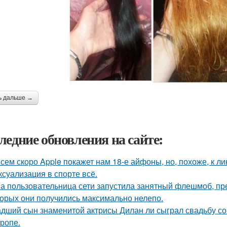
ь дальше →
ледние обновления на сайте:
сем скоро Apple покажет нам 18-е айфоны, но, похоже, к ли
 ксуализация в спорте всё.
а пользовательница сети запустила занятный флешмоб, пр
торых они получились максимально нелепо.
дший сын знаменитой актрисы Дилан ли сыграл свадьбу со
тропе.