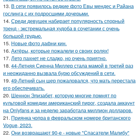
13.
В сети появилось редкие фото Евы мендес и Райана
гослинга с их подросшими дочерьми.
14.
Среди девушек набирает популярность спорный
тренд - экстремальная худоба в сочетании с очень
большой грудью.
15.
Новые фото дафни кин.
16.
Актёры, которые пожалели о своих ролях!
17.
Лето пахнет не сладко, но очень приятно.
18.
44-Летняя Сиенна Миллер стала мамой в третий раз
и неожиданно вызвала бурю обсуждений в сети.
19.
49-Летний сын шер пожаловался, что мать перестала
его обеспечивать.
20.
Шеннон Элизабет, которую многие помнят по
культовой комедии американский пирог, создала аккаунт
на Onlyfans и за неделю заработала миллион долларов.
21.
Приянка чопра в февральском номере британского
Vogue, 2023.
22.
Они возвращают 90-е - новые "Спасатели Малибу"