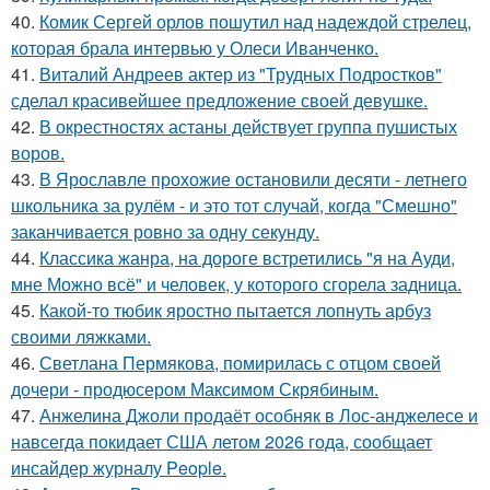
40.
Комик Сергей орлов пошутил над надеждой стрелец,
которая брала интервью у Олеси Иванченко.
41.
Виталий Андреев актер из "Трудных Подростков"
сделал красивейшее предложение своей девушке.
42.
В окрестностях астаны действует группа пушистых
воров.
43.
В Ярославле прохожие остановили десяти - летнего
школьника за рулём - и это тот случай, когда "Смешно"
заканчивается ровно за одну секунду.
44.
Классика жанра, на дороге встретились "я на Ауди,
мне Можно всё" и человек, у которого сгорела задница.
45.
Какой-то тюбик яростно пытается лопнуть арбуз
своими ляжками.
46.
Светлана Пермякова, помирилась с отцом своей
дочери - продюсером Максимом Скрябиным.
47.
Анжелина Джоли продаёт особняк в Лос-анджелесе и
навсегда покидает США летом 2026 года, сообщает
инсайдер журналу People.