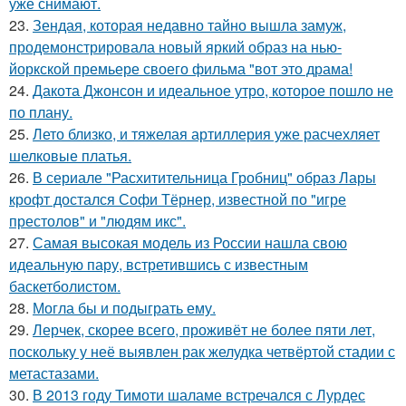
уже снимают.
23.
Зендая, которая недавно тайно вышла замуж,
продемонстрировала новый яркий образ на нью-
йоркской премьере своего фильма "вот это драма!
24.
Дакота Джонсон и идеальное утро, которое пошло не
по плану.
25.
Лето близко, и тяжелая артиллерия уже расчехляет
шелковые платья.
26.
В сериале "Расхитительница Гробниц" образ Лары
крофт достался Софи Тёрнер, известной по "игре
престолов" и "людям икс".
27.
Самая высокая модель из России нашла свою
идеальную пару, встретившись с известным
баскетболистом.
28.
Могла бы и подыграть ему.
29.
Лерчек, скорее всего, проживёт не более пяти лет,
поскольку у неё выявлен рак желудка четвёртой стадии с
метастазами.
30.
В 2013 году Тимоти шаламе встречался с Лурдес