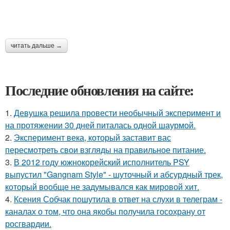
читать дальше →
Последние обновления на сайте:
1.
Девушка решила провести необычный эксперимент и
на протяжении 30 дней питалась одной шаурмой.
2.
Эксперимент века, который заставит вас
пересмотреть свои взгляды на правильное питание.
3.
В 2012 году южнокорейский исполнитель PSY
выпустил "Gangnam Style" - шуточный и абсурдный трек,
который вообще не задумывался как мировой хит.
4.
Ксения Собчак пошутила в ответ на слухи в телеграм -
каналах о том, что она якобы получила госохрану от
росгвардии.