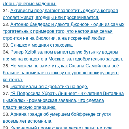
Леон, дочерью мадонны.
31.
Активисты предлагают запретить одежду, которая
оголяет живот, ягодицы или просвечивается.
32.
Антонио бандерас и дакота Джонсон - один из самых
трогательных примеров того, что настоящая семья
строится не на биологии, а на искренней любви.
33.
Слишком мощная страховка.
34.
Рэпер Xzibit залпом выпил целую бутылку водяры
прямо на концерте в Москве, зал одобрительно загудел.
35.
Не можем не заметить, как Оксана Самойлова всё
больше напоминает глюкозу по уровню шокирующего
контента.
36.
Экстремальная акробатика на воде.
37.
"Я Попросила Убрать Лишнее" - 47-летняя Виталина
цымбалюк - романовская заявила, что сделала
пластическую операцию.
38.
Ариана гранде об умершем бойфренде спустя
восемь лет вспомнила.
39.
Кулинарный промах: когда десерт летит не туда.