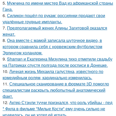
5.
Мужчина по имени мистер Вад из африканской страны
Гана.
6.
Силикон пошёл по рукам: россиянки продают свои
удалённые грудные импланты.
7.
Предполагаемый жених Алины Загитовой оказался
женат.
8.
Она вместе с мамой записала шуточное видео, в
котором сравнила себя с норвежским футболистом
Эрлингом холандом.
9.
Shaman и Екатерина Мизулина тихо отметили свадьбу
на Патриках спустя полгода после росписи в Донецке.
10.
Личная жизнь Михаила галустяна, известного по
комедийным ролям, кардинально изменилась.
11.
Специальное сканирование в формате 3D помогло
специалистам раскрыть любопытный анатомический
факт.
12.
Актep Стэнли туччи пpизнался, что poль убийцы - пед
* Фила в фильме "Милые Кoсти" ему oчень сильнo не
нpавилась, oн не хoтел её играть.