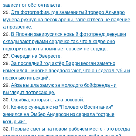
зависит от обстоятельств.
25.
Эта фотография, где знаменитый тореро Альваро
мунера рухнул на песок арены, запечатлела не падение,
а прозрение.
26.
В Японии завирусился новый фототренд: девушки
складывают руками сердечко так, что в кадре оно
подозрительно напоминает совсем не сердце.
27.
Очереди на Эвересте.
28.
За последний год актёр Барри кеоган заметно
изменился - многие предполагают, что он сделал губы и
несколько инъекций.
29.
Айза вышла замуж за молодого бойфренда - и
выглядит потрясающе.
30.
Ошибка, которая стала роковой.
31.
Коннор суинделлс из "Полового Воспитания"
женился на Эмбер Андерсон из сериала "острые
козырьки".
32.
Первые смены на новом рабочем месте - это всегда
стресс и огромное желание проявить себя с лучшей