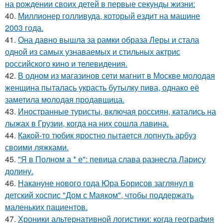
на рождении своих детей в первые секунды жизни:
40.
Миллионер голливуда, который ездит на машине
2003 года.
41.
Она давно вышла за рамки образа Леры и стала
одной из самых узнаваемых и стильных актрис
российского кино и телевидения.
42.
В одном из магазинов сети магнит в Москве молодая
женщина пыталась украсть бутылку пива, однако её
заметила молодая продавщица.
43.
Иностранные туристы, включая россиян, катались на
лыжах в Грузии, когда на них сошла лавина.
44.
Какой-то тюбик яростно пытается лопнуть арбуз
своими ляжками.
45.
"Я в Полном а * е": певица слава разнесла Ларису
долину.
46.
Накануне нового года Юра Борисов заглянул в
детский хоспис "Дом с Маяком", чтобы поддержать
маленьких пациентов.
47.
Хроники альтернативной логистики: когда география