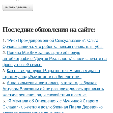
читать дальше →
Последние обновления на сайте:
1.
"Риск Преждевременной Сексуализации": Ольга
Орлова заявила, что ребенка нельзя целовать в губы.
2.
Пeвица MакSим заявила, что её новую
автобиографию "Другая Реальность" сняли с печати на
фоне угроз её семье.
3.
Как выглядят руки 16-кратного чемпиона мира по
строгому подъёму штанги на бицепс стоя.
4.
Анна хилькевич призналась, что за годы брака с
Артуром Волковым ей не раз приходилось принимать
жесткие решения ради спокойствия в семье.
5.
"Я Мечтала об Отношениях с Мужчиной Старого
Склада" - 35-летняя возлюбленная Павла Деревянко
сделала откровенное признание.