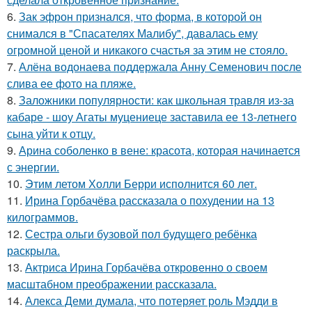
6.
Зак эфрон признался, что форма, в которой он
снимался в "Спасателях Малибу", давалась ему
огромной ценой и никакого счастья за этим не стояло.
7.
Алёна водонаева поддержала Анну Семенович после
слива ее фото на пляже.
8.
Заложники популярности: как школьная травля из-за
кабаре - шоу Агаты муцениеце заставила ее 13-летнего
сына уйти к отцу.
9.
Арина соболенко в вене: красота, которая начинается
с энергии.
10.
Этим летом Холли Берри исполнится 60 лет.
11.
Ирина Горбачёва рассказала о похудении на 13
килограммов.
12.
Сестра ольги бузовой пол будущего ребёнка
раскрыла.
13.
Актриса Ирина Горбачёва откровенно о своем
масштабном преображении рассказала.
14.
Алекса Деми думала, что потеряет роль Мэдди в