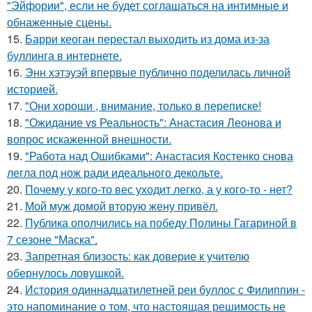
"Эйфории", если не будет соглашаться на интимные и
обнаженные сцены.
15.
Барри кеоган перестал выходить из дома из-за
буллинга в интернете.
16.
Энн хэтэуэй впервые публично поделилась личной
историей.
17.
"Они хороши , внимание, только в переписке!
18.
"Ожидание vs Реальность": Анастасия Леонова и
вопрос искаженной внешности.
19.
"Работа над Ошибками": Анастасия Костенко снова
легла под нож ради идеального декольте.
20.
Почему у кого-то вес уходит легко, а у кого-то - нет?
21.
Мой муж домой вторую жену привёл.
22.
Публика ополчились на победу Полины Гагариной в
7 сезоне "Маска".
23.
Запретная близость: как доверие к учителю
обернулось ловушкой.
24.
История одиннадцатилетней реи буллос с Филиппин -
это напоминание о том, что настоящая решимость не