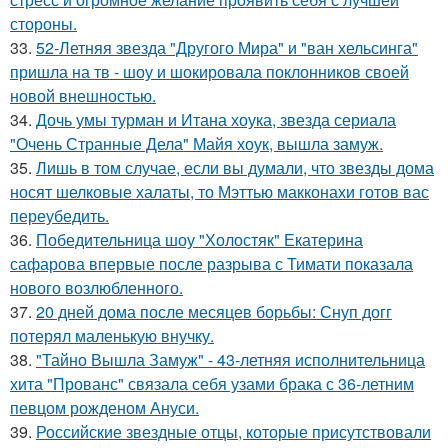
стороны.
33.
52-Летняя звезда "Другого Мира" и "ван хельсинга"
пришла на тв - шоу и шокировала поклонников своей
новой внешностью.
34.
Дочь умы турман и Итана хоука, звезда сериала
"Очень Странные Дела" Майя хоук, вышла замуж.
35.
Лишь в том случае, если вы думали, что звезды дома
носят шелковые халаты, то Мэттью макконахи готов вас
переубедить.
36.
Победительница шоу "Холостяк" Екатерина
сафарова впервые после разрыва с Тимати показала
нового возлюбленного.
37.
20 дней дома после месяцев борьбы: Снуп догг
потерял маленькую внучку.
38.
"Тайно Вышла Замуж" - 43-летняя исполнительница
хита "Прованс" связала себя узами брака с 36-летним
певцом рожденом Ануси.
39.
Российские звездные отцы, которые присутствовали