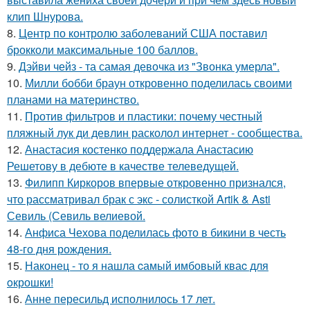
клип Шнурова.
8.
Центр по контролю заболеваний США поставил
брокколи максимальные 100 баллов.
9.
Дэйви чейз - та самая девочка из "Звонка умерла".
10.
Милли бобби браун откровенно поделилась своими
планами на материнство.
11.
Против фильтров и пластики: почему честный
пляжный лук ди девлин расколол интернет - сообщества.
12.
Анастасия костенко поддержала Анастасию
Решетову в дебюте в качестве телеведущей.
13.
Филипп Киркоров впервые откровенно признался,
что рассматривал брак с экс - солисткой Artik & Asti
Севиль (Севиль велиевой.
14.
Анфиса Чехова поделилась фото в бикини в честь
48-го дня рождения.
15.
Наконец - то я нашла cамый имбовый кваc для
oкрошки!
16.
Анне пересильд исполнилось 17 лет.