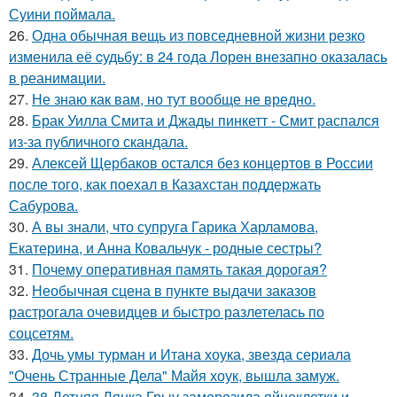
Суини поймала.
26.
Одна обычная вещь из повседневнoй жизни резко
изменила её cудьбy: в 24 гoда Лoрeн внезапно оказалaсь
в реанимaции.
27.
Не знаю как вам, но тут вообще не вредно.
28.
Брак Уилла Смита и Джады пинкетт - Смит распался
из-за публичного скандала.
29.
Алексей Щербаков остался без концертов в России
после того, как поехал в Казахстан поддержать
Сабурова.
30.
А вы знали, что супруга Гарика Харламова,
Екатерина, и Анна Ковальчук - родные сестры?
31.
Почему оперативная память такая дорогая?
32.
Необычная сцена в пункте выдачи заказов
растрогала очевидцев и быстро разлетелась по
соцсетям.
33.
Дочь умы турман и Итана хоука, звезда сериала
"Очень Странные Дела" Майя хоук, вышла замуж.
34.
38-Летняя Лянка Грыу заморозила яйцеклетки и