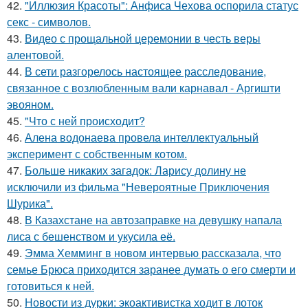
42.
"Иллюзия Красоты": Анфиса Чехова оспорила статус
секс - символов.
43.
Видео с прощальной церемонии в честь веры
алентовой.
44.
В сети разгорелось настоящее расследование,
связанное с возлюбленным вали карнавал - Аргишти
эвояном.
45.
"Что с ней происходит?
46.
Алена водонаева провела интеллектуальный
эксперимент с собственным котом.
47.
Больше никаких загадок: Ларису долину не
исключили из фильма "Невероятные Приключения
Шурика".
48.
В Казахстане на автозаправке на девушку напала
лиса с бешенством и укусила её.
49.
Эмма Хемминг в новом интервью рассказала, что
семье Брюса приходится заранее думать о его смерти и
готовиться к ней.
50.
Новости из дурки: экоактивистка ходит в лоток