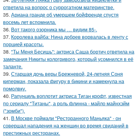
ответила на вопрос о суррогатном материнстве.
35.
Ариана гранде об умершем бойфренде спустя
восемь лет вспомнила.
36.
Вот такого озорника мы … видим 85-.
37.
Королева вайба: Нина добрев ворвалась в ленту с
порцией красоты.
38.
"Ты Меня Бесишь": актриса Саша бортич ответила на
замечания Никиты кологривого, который усомнился в её
таланте.
39.
Старшая дочь веры Брежневой, 24-летняя Соня
киперман, показала фигуру в бикини и намекнула на
помолвку.
40.
Рапунцель воплотит актриса Тиган крофт, известная
по сериалу "Титаны", а роль флинна - майло майнхэйм
("зомби").
41.
В Москве поймали "Ресторанного Маньяка" - он
совершал нападения на женщин во время свиданий в
престижных ресторанах.