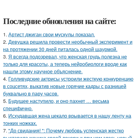
Последние обновления на сайте:
1.
Артист джиган свои мускулы показал.
2.
Девушка решила провести необычный эксперимент и
на протяжении 30 дней питалась одной шаурмой.
3.
Я всегда подозревал, что женская грудь полезна не
только для красоты, а теперь нейробиологи вроде как
нашли этому научное объяснение.
4.
Голливудские актрисы устроили жесткую конкуренцию
в соцсетях, выкатив новые горячие кадры с разницей
буквально в пару часов.
5.
Будущее наступило, и оно пахнет … весьма
специфично.
6.
Исхудавшая жена цекало врывается в нашу ленту на
тонких ножках.
7.
"До свидания! ": Почему любовь успенская жестко
выставила жениха своей дочери и при чем здесь новый