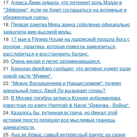
17.
Алекса Деми думала, что потеряет роль Мэдди в
"Эйфории", если не будет соглашаться на интимные и
обнаженные сцены.
18.
Первая ракетка Мира арина соболенко официально
захватила мир высокой моды.
19.
17 мая в Fitness House на ладожской прошла йога с
роллом - практика, которая помогла замедлиться,
расслабиться и восстановить баланс.
20.
Очень милая и легко запоминающаяся.
21.
Брендан фрейзер сообщил, что активно худеет ради
новой части "Мумии".
22.
"Между Восхищением и Нарциссизмом": почему
идеальный пресс Джей Ло вызывает споры?
23.
В Москве погибла актриса Ксения добромилова,
известная по клипу Hammali & Navai "Девочка - Война".
24.
Казалось бы, рутинная встреча, но финал этой
истории просто перешел все мыслимые границы
адекватности.
25.
Ана де Армас самый интересный ракурс на сидни