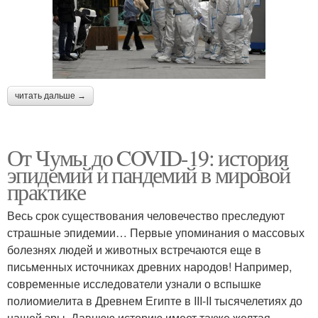
читать дальше →
От Чумы до COVID-19: история
эпидемий и пандемий в мировой
практике
Весь срок существования человечество преследуют
страшные эпидемии… Первые упоминания о массовых
болезнях людей и животных встречаются еще в
письменных источниках древних народов! Например,
современные исследователи узнали о вспышке
полиомиелита в Древнем Египте в III-II тысячелетиях до
нашей эры. Давнюю историю имеет также желтая