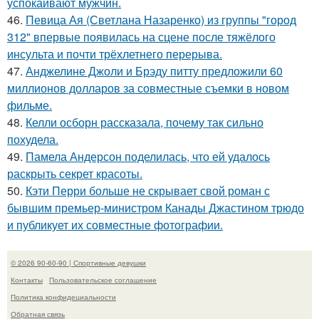
успокаивают мужчин.
46.
Певица Ая (Светлана Назаренко) из группы "город
312" впервые появилась на сцене после тяжёлого
инсульта и почти трёхлетнего перерыва.
47.
Анджелине Джоли и Брэду питту предложили 60
миллионов долларов за совместные съемки в новом
фильме.
48.
Келли осборн рассказала, почему так сильно
похудела.
49.
Памела Андерсон поделилась, что ей удалось
раскрыть секрет красоты.
50.
Кэти Перри больше не скрывает свой роман с
бывшим премьер-министром Канады Джастином трюдо
и публикует их совместные фотографии.
© 2026 90-60-90 | Спортивные девушки
Контакты
Пользовательское соглашение
Политика конфидециальности
Обратная связь