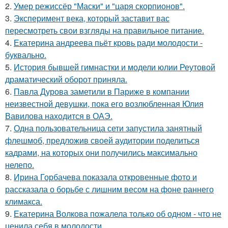
2.
Умер режиссёр "Маски" и "царя скорпионов".
3.
Эксперимент века, который заставит вас
пересмотреть свои взгляды на правильное питание.
4.
Екатерина андреева пьёт кровь ради молодости -
буквально.
5.
История бывшей гимнастки и модели юлии Реутовой
драматический оборот приняла.
6.
Павла Дурова заметили в Париже в компании
неизвестной девушки, пока его возлюбленная Юлия
Вавилова находится в ОАЭ.
7.
Одна пользовательница сети запустила занятный
флешмоб, предложив своей аудитории поделиться
кадрами, на которых они получились максимально
нелепо.
8.
Ирина Горбачева показала откровенные фото и
рассказала о борьбе с лишним весом на фоне раннего
климакса.
9.
Екатерина Волкова пожалела только об одном - что не
ценила себя в молодости.