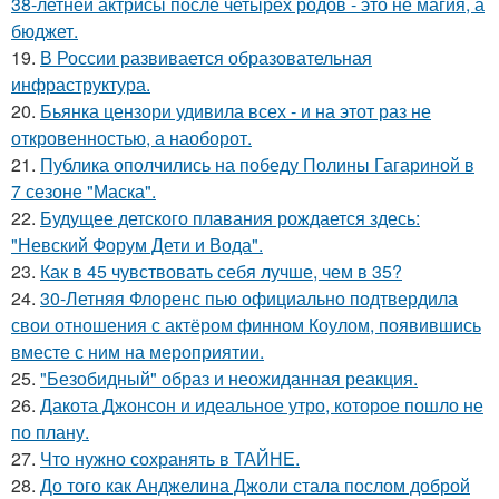
38-летней актрисы после четырех родов - это не магия, а
бюджет.
19.
В России развивается образовательная
инфраструктура.
20.
Бьянка цензори удивила всех - и на этот раз не
откровенностью, а наоборот.
21.
Публика ополчились на победу Полины Гагариной в
7 сезоне "Маска".
22.
Будущее детского плавания рождается здесь:
"Невский Форум Дети и Вода".
23.
Как в 45 чувствовать себя лучше, чем в 35?
24.
30-Летняя Флоренс пью официально подтвердила
свои отношения с актёром финном Коулом, появившись
вместе с ним на мероприятии.
25.
"Безобидный" образ и неожиданная реакция.
26.
Дакота Джонсон и идеальное утро, которое пошло не
по плану.
27.
Что нужно сохранять в ТАЙНЕ.
28.
До того как Анджелина Джоли стала послом доброй