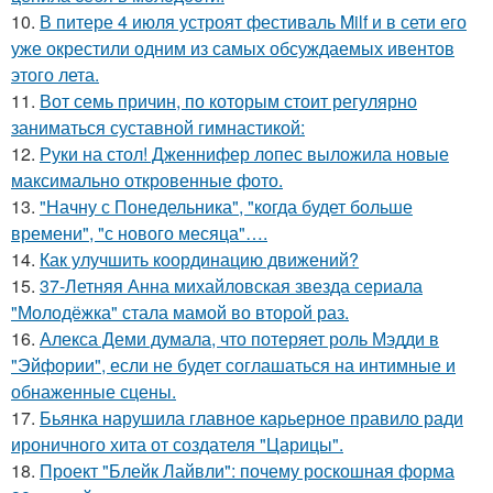
10.
В питере 4 июля устроят фестиваль Milf и в сети его
уже окрестили одним из самых обсуждаемых ивентов
этого лета.
11.
Вот семь причин, по которым стоит регулярно
заниматься суставной гимнастикой:
12.
Руки на стол! Дженнифер лопес выложила новые
максимально откровенные фото.
13.
"Начну с Понедельника", "когда будет больше
времени", "с нового месяца"….
14.
Как улучшить координацию движений?
15.
37-Летняя Анна михайловская звезда сериала
"Молодёжка" стала мамой во второй раз.
16.
Алекса Деми думала, что потеряет роль Мэдди в
"Эйфории", если не будет соглашаться на интимные и
обнаженные сцены.
17.
Бьянка нарушила главное карьерное правило ради
ироничного хита от создателя "Царицы".
18.
Проект "Блейк Лайвли": почему роскошная форма