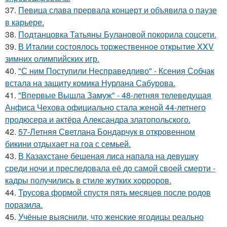
37.
Певица слава прервала концерт и объявила о паузе
в карьере.
38.
Подтанцовка Татьяны Булановой покорила соцсети.
39.
В Италии состоялось торжественное открытие XXV
зимних олимпийских игр.
40.
"С ним Поступили Несправедливо" - Ксения Собчак
встала на защиту комика Нурлана Сабурова.
41.
"Впервые Вышла Замуж" - 48-летняя телеведущая
Анфиса Чехова официально стала женой 44-летнего
продюсера и актёра Александра златопольского.
42.
57-Летняя Светлана Бондарчук в откровенном
бикини отдыхает на гоа с семьей.
43.
В Казахстане бешеная лиса напала на девушку
среди ночи и преследовала её до самой своей смерти -
кадры получились в стиле жутких хорроров.
44.
Трусова формой спустя пять месяцев после родов
поразила.
45.
Учёные выяснили, что женские ягодицы реально