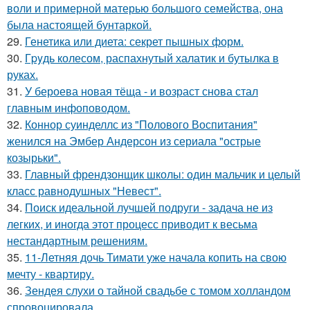
воли и примерной матерью большого семейства, она
была настоящей бунтаркой.
29.
Генетика или диета: секрет пышных форм.
30.
Гpyдь колесом, распахнутый халатик и бутылка в
руках.
31.
У бероева новая тёща - и возраст снова стал
главным инфоповодом.
32.
Коннор суинделлс из "Полового Воспитания"
женился на Эмбер Андерсон из сериала "острые
козырьки".
33.
Главный френдзонщик школы: один мальчик и целый
класс равнодушных "Невест".
34.
Поиск идеальной лучшей подруги - задача не из
легких, и иногда этот процесс приводит к весьма
нестандартным решениям.
35.
11-Летняя дочь Тимати уже начала копить на свою
мечту - квартиру.
36.
Зендея слухи о тайной свадьбе с томом холландом
спровоцировала.