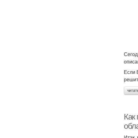
Сегод
описа
Если 
решит
читат
Как 
обл
Итак,