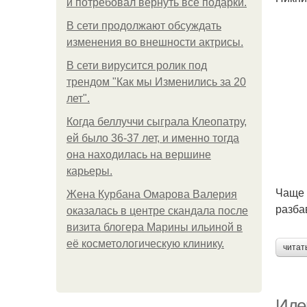
и потребовал вернуть все подарки.
В сети продолжают обсуждать
изменения во внешности актрисы.
В сети вирусится ролик под
трендом "Как мы Изменились за 20
лет".
Когда беллуччи сыграла Клеопатру,
ей было 36-37 лет, и именно тогда
она находилась на вершине
карьеры.
Чаще 
Жена Курбана Омарова Валерия
разба
оказалась в центре скандала после
визита блогера Марины ильиной в
её косметологическую клинику.
читат
Идеи