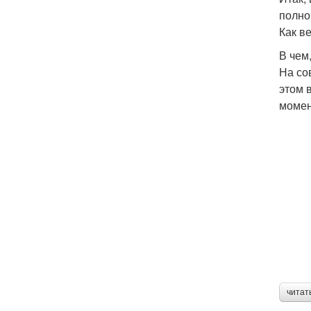
полно
Как в
В чем
На со
этом 
момен
читат