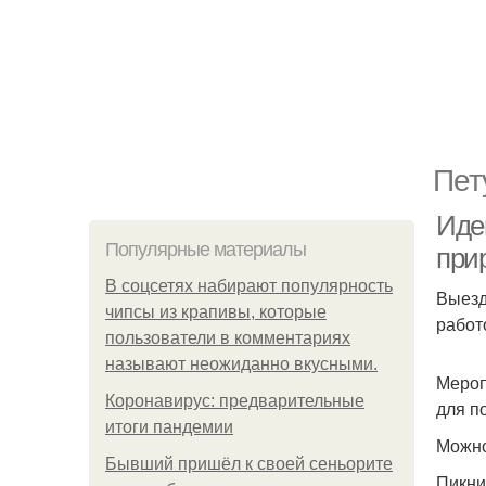
Пет
Иде
Популярные материалы
при
В соцсетях набирают популярность
Выезд
чипсы из крапивы, которые
работ
пользователи в комментариях
называют неожиданно вкусными.
Мероп
Коронавирус: предварительные
для п
итоги пандемии
Можно
Бывший пришёл к своей сеньорите
Пикни