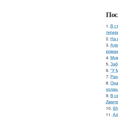
Пос
1.
В с
тепер
2.
На 
3.
Але
роман
4.
Муж
5.
Заб
6.
"У 
7.
Ран
8.
Она
холан
9.
В с
Дмитр
10.
Sh
11.
Ал