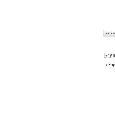
читат
Боле
→ Кор