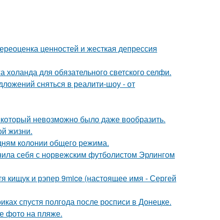
ереоценка ценностей и жесткая депрессия
а холанда для обязательного светского селфи.
ложений сняться в реалити-шоу - от
т, который невозможно было даже вообразить.
ой жизни.
дням колонии общего режима.
внила себя с норвежским футболистом Эрлингом
атя кищук и рэпер 9mice (настоящее имя - Сергей
иках спустя полгода после росписи в Донецке.
е фото на пляже.