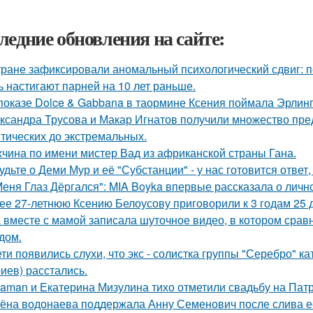
ледние обновления на сайте:
тране зафиксировали аномальный психологический сдвиг: п
ь настигают парней на 10 лет раньше.
показе Dolce & Gabbana в таормине Ксения поймала Эрлинг
ксандра Трусова и Макар Игнатов получили множество пред
тических до экстремальных.
чина по имени мистер Вад из африканской страны Гана.
удьте о Деми Мур и её "Субстанции" - у нас готовится отве
Меня Глаз Дёргался": MIA Boyka впервые рассказала о личн
ее 27-летнюю Ксению Белоусову приговорили к 3 годам 25 
 вместе с мамой записала шуточное видео, в котором сра
дом.
ети появились слухи, что экс - солистка группы "Серебро" к
иев) расстались.
aman и Екатерина Мизулина тихо отметили свадьбу на Патр
ёна водонаева поддержала Анну Семенович после слива е