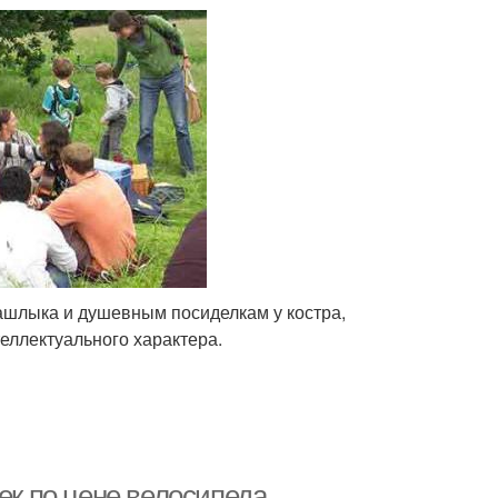
ашлыка и душевным посиделкам у костра,
еллектуального характера.
ек по цене велосипеда