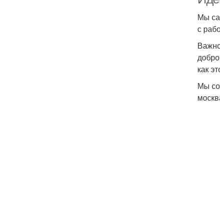
Мы са
с раб
Важно
добро
как э
Мы со
москва