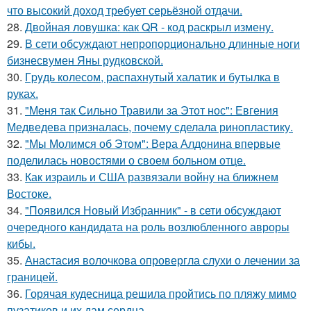
что высокий доход требует серьёзной отдачи.
28.
Двойная ловушка: как QR - код раскрыл измену.
29.
В сети обсуждают непропорционально длинные ноги
бизнесвумен Яны рудковской.
30.
Гpyдь колесом, распахнутый халатик и бутылка в
руках.
31.
"Меня так Сильно Травили за Этот нос": Евгения
Медведева призналась, почему сделала ринопластику.
32.
"Мы Молимся об Этом": Вера Алдонина впервые
поделилась новостями о своем больном отце.
33.
Как израиль и США развязали войну на ближнем
Востоке.
34.
"Появился Новый Избранник" - в сети обсуждают
очередного кандидата на роль возлюбленного авроры
кибы.
35.
Анастасия волочкова опровергла слухи о лечении за
границей.
36.
Горячая кудесница решила пройтись по пляжу мимо
пузатиков и их дам сердца.