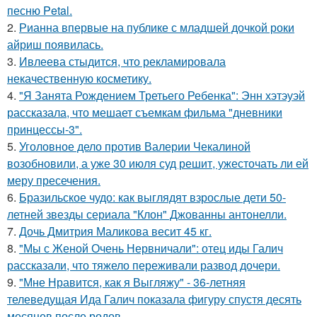
песню Petal.
2.
Рианна впервые на публике с младшей дочкой роки
айриш появилась.
3.
Ивлеева стыдится, что рекламировала
некачественную косметику.
4.
"Я Занята Рождением Третьего Ребенка": Энн хэтэуэй
рассказала, что мешает съемкам фильма "дневники
принцессы-3".
5.
Уголовное дело против Валерии Чекалиной
возобновили, а уже 30 июля суд решит, ужесточать ли ей
меру пресечения.
6.
Бразильское чудо: как выглядят взрослые дети 50-
летней звезды сериала "Клон" Джованны антонелли.
7.
Дочь Дмитрия Маликова весит 45 кг.
8.
"Мы с Женой Очень Нервничали": отец иды Галич
рассказали, что тяжело переживали развод дочери.
9.
"Мне Нравится, как я Выгляжу" - 36-летняя
телеведущая Ида Галич показала фигуру спустя десять
месяцев после родов.