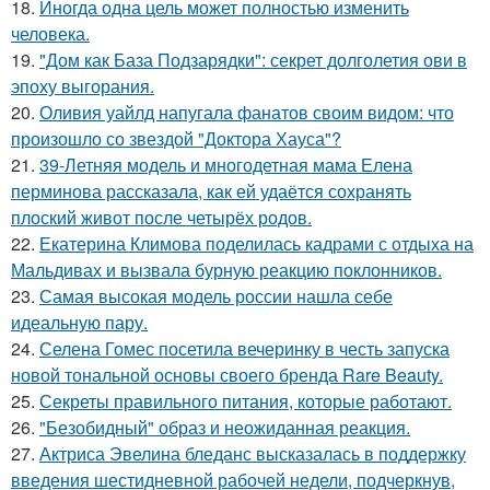
18.
Иногда одна цель может полностью изменить
человека.
19.
"Дом как База Подзарядки": секрет долголетия ови в
эпоху выгорания.
20.
Оливия уайлд напугала фанатов своим видом: что
произошло со звездой "Доктора Хауса"?
21.
39-Летняя модель и многодетная мама Елена
перминова рассказала, как ей удаётся сохранять
плоский живот после четырёх родов.
22.
Екатерина Климова поделилась кадрами с отдыха на
Мальдивах и вызвала бурную реакцию поклонников.
23.
Самая высокая модель россии нашла себе
идеальную пару.
24.
Селена Гомес посетила вечеринку в честь запуска
новой тональной основы своего бренда Rare Beauty.
25.
Секреты правильного питания, которые работают.
26.
"Безобидный" образ и неожиданная реакция.
27.
Актриса Эвелина бледанс высказалась в поддержку
введения шестидневной рабочей недели, подчеркнув,