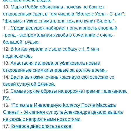
10.
Марго Робби объяснила, почему не боится
откровенных сцен, в том числе в "Волке с Уолл - Стрит":
"фильмы нужно снимать для тех, кто купит билеты".
11.
Среди девушек набирает популярность спорный
тренд - экстремальная худоба в сочетании с очень
большой грудью.
12.
В Китае украли и съели собаку с 1, 5 млн
подписчиков.
13.
Анастасия ивлеева опубликовала новые
откровенные снимки впервые за долгое время.
14.
Баста выложил очень красивую фотосессию со
своей супругой Еленой.
15.
Самые яркие образы на дорожке премии телеканала
РУ.
16.
"Попала в Инвалидную Коляску После Массажа
Спины" - 34-летняя супруга Александра цекало вышла
на связь с неприятными новостями.
17.
Кэмерон диас опять за свое!