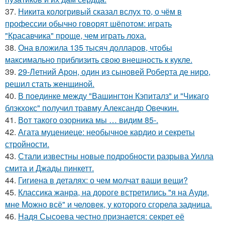
37.
Никита кологривый сказал вслух то, о чём в
профессии обычно говорят шёпотом: играть
"Красавчика" проще, чем играть лоха.
38.
Она вложила 135 тысяч долларов, чтобы
максимально приблизить свою внешность к кукле.
39.
29-Летний Арон, один из сыновей Роберта де ниро,
решил стать женщиной.
40.
В поединке между "Вашингтон Кэпиталз" и "Чикаго
блэкхокс" получил травму Александр Овечкин.
41.
Вот такого озорника мы … видим 85-.
42.
Агата муцениеце: необычное кардио и секреты
стройности.
43.
Стали известны новые подробности разрыва Уилла
смита и Джады пинкетт.
44.
Гигиена в деталях: о чем молчат ваши вещи?
45.
Классика жанра, на дороге встретились "я на Ауди,
мне Можно всё" и человек, у которого сгорела задница.
46.
Надя Сысоева честно признается: секрет её