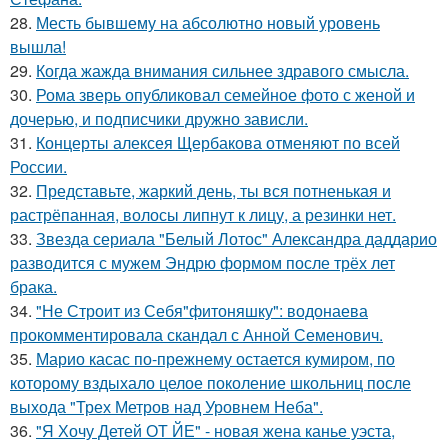
28.
Месть бывшему на абсолютно новый уровень
вышла!
29.
Когда жажда внимания сильнее здравого смысла.
30.
Рома зверь опубликовал семейное фото с женой и
дочерью, и подписчики дружно зависли.
31.
Концерты алексея Щербакова отменяют по всей
России.
32.
Представьте, жаркий день, ты вся потненькая и
растрёпанная, волосы липнут к лицу, а резинки нет.
33.
Звезда сериала "Белый Лотос" Александра даддарио
разводится с мужем Эндрю формом после трёх лет
брака.
34.
"Не Строит из Себя"фитоняшку": водонаева
прокомментировала скандал с Анной Семенович.
35.
Марио касас по-прежнему остается кумиром, по
которому вздыхало целое поколение школьниц после
выхода "Трех Метров над Уровнем Неба".
36.
"Я Хочу Детей ОТ ЙЕ" - новая жена канье уэста,