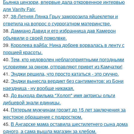
Бьянка цензори, впервые дала откровенное интервью
для Vanity Fair.
37.
38-Летняя Лянка Грыу заморозила яйцеклетки и
ответила на вопрос о суррогатном материнстве.
38.
Дамиано Давид и его избранница дав Камерон
объявили о своей помолвке.
39.
Королева вайба: Нина добрев ворвалась в ленту с
порцией красоты.
40.
Тем, кто недоволен неблагоприятными погодными
условиями за окном, отправляют привет из Камчатки!
41.
Энджи решила, что просто кататься - это скучно.
42.
Энджи вынесла вердикт без сантиментов: из Бони
наездница - ну вообще никакая.
43.
До выхода фильма "Холоп" имя актрисы ольги
дибцевой знали единицы.
44.
Пятерым мужчинам грозит до 15 лет заключения за
жестокое обращение с подростком.
45.
В Ангарске мама оставила шестилетнего сына дома
одного, а сама вышла магазин за хлебом.