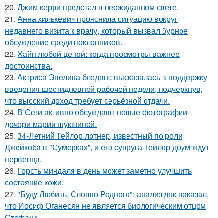
20.
Джим керри предстал в неожиданном свете.
21.
Анна хилькевич прояснила ситуацию вокруг
недавнего визита к врачу, который вызвал бурное
обсуждение среди поклонников.
22.
Хайп любой ценой: когда просмотры важнее
достоинства.
23.
Актриса Эвелина бледанс высказалась в поддержку
введения шестидневной рабочей недели, подчеркнув,
что высокий доход требует серьёзной отдачи.
24.
В Сети активно обсуждают новые фотографии
дочери марии шукшиной.
25.
34-Летний Тейлор лотнер, известный по роли
Джейкоба в "Сумерках", и его супруга Тейлор доум ждут
первенца.
26.
Горсть миндаля в день может заметно улучшить
состояние кожи.
27.
"Буду Любить, Словно Родного": анализ днк показал,
что Иосиф Оганесян не является биологическим отцом
Стефана.