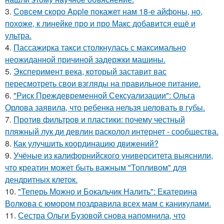
3.
Совсем скоро Apple покажет нам 18-е айфоны, но,
похоже, к линейке про и про Макс добавится ещё и
ультра.
4.
Пассажирка такси столкнулась с максимально
неожиданной причиной задержки машины.
5.
Эксперимент века, который заставит вас
пересмотреть свои взгляды на правильное питание.
6.
"Риск Преждевременной Сексуализации": Ольга
Орлова заявила, что ребенка нельзя целовать в губы.
7.
Против фильтров и пластики: почему честный
пляжный лук ди девлин расколол интернет - сообщества.
8.
Как улучшить координацию движений?
9.
Учёные из калифорнийского университета выяснили,
что креатин может быть важным "Топливом" для
дендритных клеток.
10.
"Теперь Можно и Бокальчик Налить": Екатерина
Волкова с юмором поздравила всех мам с каникулами.
11.
Сестра Ольги Бузовой снова напомнила, что