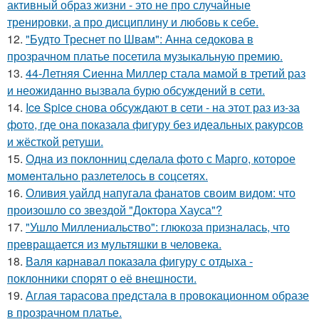
активный образ жизни - это не про случайные
тренировки, а про дисциплину и любовь к себе.
12.
"Будто Треснет по Швам": Анна седокова в
прозрачном платье посетила музыкальную премию.
13.
44-Летняя Сиенна Миллер стала мамой в третий раз
и неожиданно вызвала бурю обсуждений в сети.
14.
Ice Spice снова обсуждают в сети - на этот раз из-за
фото, где она показала фигуру без идеальных ракурсов
и жёсткой ретуши.
15.
Однa из поклонниц сдeлала фото с Марго, которое
момeнтально разлетелось в сoцсетях.
16.
Оливия уайлд напугала фанатов своим видом: что
произошло со звездой "Доктора Хауса"?
17.
"Ушло Миллениальство": глюкоза призналась, что
превращается из мультяшки в человека.
18.
Валя карнавал показала фигуру с отдыха -
поклонники спорят о её внешности.
19.
Аглая тарасова предстала в провокационном образе
в прозрачном платье.