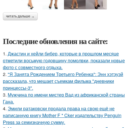
читать дальше →
Последние обновления на сайте:
1.
Джастин и хейли бибер, которые в прошлом месяце
отметили восьмую годовщину помолвки, показали новые
фото с совместного отдыха.
2.
"Я Занята Рождением Третьего Ребенка": Энн хэтэуэй
рассказала, что мешает съемкам фильма "дневники
принцессы-3".
3.
Мужчина по имени мистер Вад из африканской страны
Гана.
4.
Эмили ратаковски продала права на свою ещё не
написанную книгу Mother F * Cker издательству Penguin
Press за семизначную сумму.