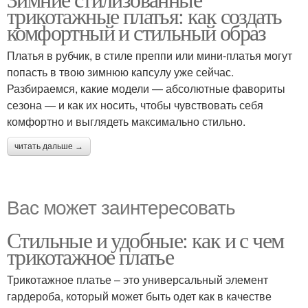
Платья для зимы
Трикотажное платье
трикотажные платья: как создать
комфортный и стильный образ
Платья в рубчик, в стиле преппи или мини-платья могут
Образа с трикотажным
попасть в твою зимнюю капсулу уже сейчас.
Платье для зимы
платьем
Разбираемся, какие модели — абсолютные фавориты
сезона — и как их носить, чтобы чувствовать себя
комфортно и выглядеть максимально стильно.
читать дальше →
Вас может заинтересовать
Стильные и удобные: как и с чем
трикотажное платье
Трикотажное платье – это универсальный элемент
гардероба, который может быть одет как в качестве