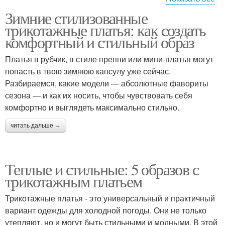
Зимние стилизованные
Платья в стиле
Платья для зимы
трикотажные платья: как создать
комфортный и стильный образ
Платья в рубчик, в стиле преппи или мини-платья могут
попасть в твою зимнюю капсулу уже сейчас.
Трикотажное платье
Платье для зимы
Разбираемся, какие модели — абсолютные фавориты
сезона — и как их носить, чтобы чувствовать себя
комфортно и выглядеть максимально стильно.
Платья для вечерних
читать дальше →
Платье в рубчик
мероприятий
Теплые и стильные: 5 образов с
трикотажным платьем
Трикотажные платья - это универсальный и практичный
вариант одежды для холодной погоды. Они не только
утепляют, но и могут быть стильными и модными. В этой