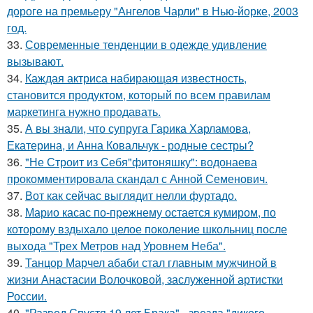
дороге на премьеру "Ангелов Чарли" в Нью-йорке, 2003
год.
33.
Современные тенденции в одежде удивление
вызывают.
34.
Каждая актриса набирающая известность,
становится продуктом, который по всем правилам
маркетинга нужно продавать.
35.
А вы знали, что супруга Гарика Харламова,
Екатерина, и Анна Ковальчук - родные сестры?
36.
"Не Строит из Себя"фитоняшку": водонаева
прокомментировала скандал с Анной Семенович.
37.
Вот как сейчас выглядит нелли фуртадо.
38.
Марио касас по-прежнему остается кумиром, по
которому вздыхало целое поколение школьниц после
выхода "Трех Метров над Уровнем Неба".
39.
Танцор Марчел абаби стал главным мужчиной в
жизни Анастасии Волочковой, заслуженной артистки
России.
40.
"Развод Спустя 19 лет Брака" - звезда "дикого