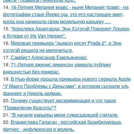
14.
16-Летняя Мелания кнавс - ныне Мелания трамп - на
фотографии стане Йерко (да, это его настоящее имя),
когда она начинала свою модельную карьеру ….
15.
"Королева Авангарда: Энн Хэтэуэй Покоряет Лондон
в Кутюре от Iris Van Herpen".
16.
Мировая премьера "дьявол носит Prada 2", и Энн
хэтэуэй решила не мелочиться.
17.
Самбист Александр Емельяненко:
18.
71-Летняя дженис дикинсон удивила публику
внешностью без прикрас.
19.
В Нью-йорке прошла премьера нового сериала Apple
"У Марго Проблемы с Деньгами", в котором сыграли эль
фаннинг и Николь кидман.
20.
Почему существует дискриминация и что такое
"Привилегии Красоты"?
21.
"В начале карьеры меня сумасшедшей считали.
22.
Владислава Галаган - российская бодибилдерша,
фитнес - инфлюенсер и модель.