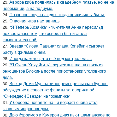
23.
Аврора киба появилась в свадебном платье, но не на
церемонии, а на подиуме.
24.
Позорное шоу на людях: когда приличия забыты.
25.
Опасная игра наставницы.
26.
"Я Теперь Хозяйка" - 16-летняя Анна пересильд
похвасталась тем, что освоила быт и стала
самостоятельной.
27.
Звезда "Слова Пацана" слава Копейкин сыграет
басту в фильме о нем.
28.
Иногда кажется, что всё под контролем ….
29.
"Я Очень Хочу Жить": лерчек вышла на связь из
онкоцентра Блохина после приостановки уголовного
дела.
30.
Выход Деми Мур на кинопремьере вызвал бурное
обсуждение в соцсетях: фанаты заговорили об
"Очередной Звезде" на "оземпике".
31.
У бероева новая тёща - и возраст снова стал
главным инфоповодом.
32.
Дрю бэрримор и Кэмерон диаз пьют шампанское по