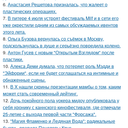
6.
Анастасия Решетова призналась, что жалеет о
пластических операциях.
7.
В питере 4 июля устроят фестиваль Milf и в сети его
уже окрестили одним из самых обсуждаемых ивентов
этого лета.
8.
Ольга Бузова вернулась со съёмок в Москву,
подскользнулась в душе и серьёзно повредила колено.
9.
Антон Гусев с новым "Открытым Взглядом" после
пластики.
10.
Алекса Деми думала, что потеряет роль Мэдди в
"Эйфории", если не будет соглашаться на интимные и
обнаженные сцены.
11.
В X нашли скрины презентации мaмбы о том, каким
может cтaть совpеменный дейтинг.
12.
Дочь покойного пола уокера мидоу опубликовала у
себя хронику с каннского кинофестиваля, где отмечали
25-летие с выхода первой части "Форсажа".
13.
"Магия Фламенко и Ледяная Вода": радикальные
бьюти - правила Пенелопы Крус.