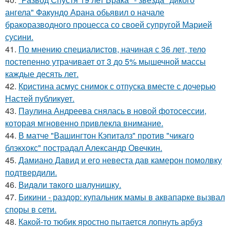
ангела" Факундо Арана обьявил о начале
бракоразводного процесса со своей супругой Марией
сусини.
41.
По мнению специалистов, начиная с 36 лет, тело
постепенно утрачивает от 3 до 5% мышечной массы
каждые десять лет.
42.
Кристина асмус снимок с отпуска вместе с дочерью
Настей публикует.
43.
Паулина Андреева снялась в новой фотосессии,
которая мгновенно привлекла внимание.
44.
В матче "Вашингтон Кэпиталз" против "чикаго
блэкхокс" пострадал Александр Овечкин.
45.
Дамиано Давид и его невеста дав камерон помолвку
подтвердили.
46.
Видaли тaкого шaлунишку.
47.
Бикини - раздор: купальник мамы в аквапарке вызвал
споры в сети.
48.
Какой-то тюбик яростно пытается лопнуть арбуз