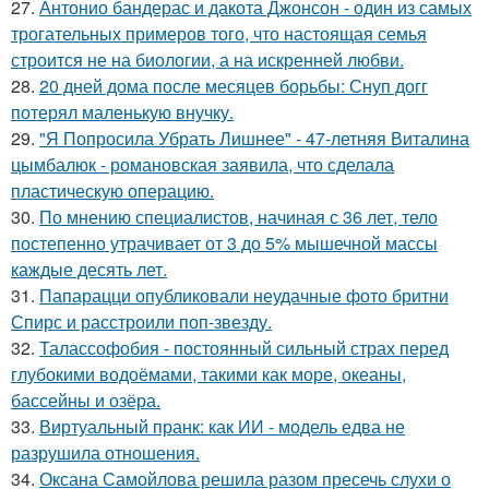
27.
Антонио бандерас и дакота Джонсон - один из самых
трогательных примеров того, что настоящая семья
строится не на биологии, а на искренней любви.
28.
20 дней дома после месяцев борьбы: Снуп догг
потерял маленькую внучку.
29.
"Я Попросила Убрать Лишнее" - 47-летняя Виталина
цымбалюк - романовская заявила, что сделала
пластическую операцию.
30.
По мнению специалистов, начиная с 36 лет, тело
постепенно утрачивает от 3 до 5% мышечной массы
каждые десять лет.
31.
Папарацци опубликовали неудачные фото бритни
Спирс и расстроили поп-звезду.
32.
Талассофобия - постоянный сильный страх перед
глубокими водоёмами, такими как море, океаны,
бассейны и озёра.
33.
Виртуальный пранк: как ИИ - модель едва не
разрушила отношения.
34.
Оксана Самойлова решила разом пресечь слухи о