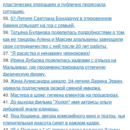
пластических операциях и публично прояснила
ситуацию.
35.
57-Летняя Светлана Бондарчук в откровенном
бикини отдыхает на гоа с семьей.
36.
Татьяна Буланова поделилась подробностями о том,
как ее танцоры Алена и Максим алалыкины завершили
свое сотрудничество с ней после 20 лет работы.
37.
"Я расистка и ненавижу чернокожих!
38.
Ирина Дубцова поделилась кадрами с отдыха на
Мальдивах, где продемонстрировала отличную
физическую форму.
39.
Жена Александра цекало, 34-летняя Дарина Эрвин,
удивила подписчиков резкой сменой имиджа.
40.
Мастера в шоке: гигиена клиентов на процедурах.
41.
До выхода фильма "Холоп" имя актрисы ольги
дибцевой знали единицы.
42.
Яна Кошкина: звезда комедийного кино и театра, чья
пленительная красота сияет в каждом кадре.
43.
"Я в Полном а * е": певица слава разнесла Ларису