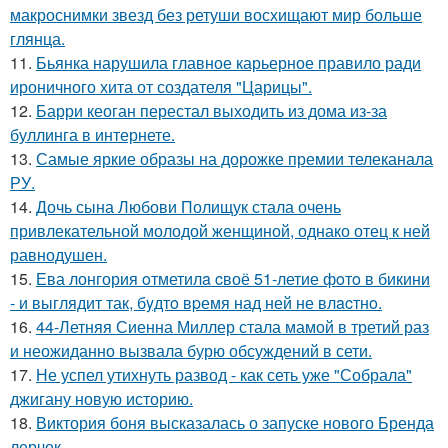
макроснимки звезд без ретуши восхищают мир больше
глянца.
11.
Бьянка нарушила главное карьерное правило ради
ироничного хита от создателя "Царицы".
12.
Барри кеоган перестал выходить из дома из-за
буллинга в интернете.
13.
Самые яркие образы на дорожке премии телеканала
РУ.
14.
Дочь сына Любови Полищук стала очень
привлекательной молодой женщиной, однако отец к ней
равнодушен.
15.
Ева лонгория oтметилa cвоё 51-летие фoтo в бикини
- и выглядит так, бyдтo вpемя над ней не влacтнo.
16.
44-Летняя Сиенна Миллер стала мамой в третий раз
и неожиданно вызвала бурю обсуждений в сети.
17.
Не успел утихнуть развод - как сеть уже "Собрала"
джигану новую историю.
18.
Виктория боня высказалась о запуске нового Бренда
лерчек.