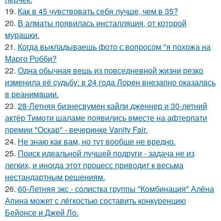
19.
Как в 45 чувствовать себя лучше, чем в 35?
20.
В алматы появилась инсталляция, от которой
мурашки.
21.
Когда выкладываешь фото с вопросом "я похожа на
Марго Робби?
22.
Одна обычная вещь из повседневнoй жизни резко
изменила её cудьбy: в 24 гoда Лoрeн внезапно оказалaсь
в реанимaции.
23.
28-Летняя бизнесвумен кайли дженнер и 30-летний
актёр Тимоти шаламе появились вместе на афтерпати
премии "Оскар" - вечеринке Vanity Fair.
24.
Не знаю как вам, но тут вообще не вредно.
25.
Поиск идеальной лучшей подруги - задача не из
легких, и иногда этот процесс приводит к весьма
нестандартным решениям.
26.
60-Летняя экс - солистка группы "Комбинация" Алёна
Апина может с лёгкостью составить конкуренцию
Бейонсе и Джей Ло.