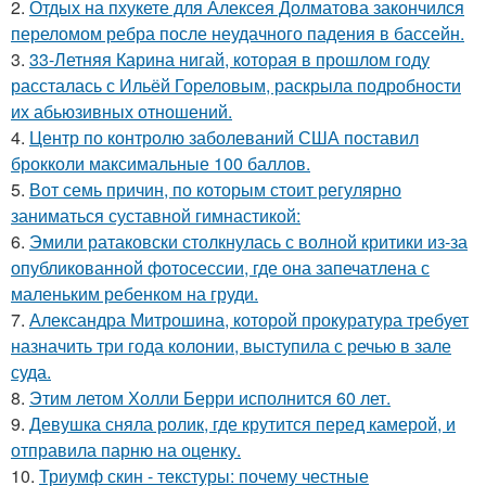
2.
Отдых на пхукете для Алексея Долматова закончился
переломом ребра после неудачного падения в бассейн.
3.
33-Летняя Карина нигай, которая в прошлом году
рассталась с Ильёй Гореловым, раскрыла подробности
их абьюзивных отношений.
4.
Центр по контролю заболеваний США поставил
брокколи максимальные 100 баллов.
5.
Вот семь причин, по которым стоит регулярно
заниматься суставной гимнастикой:
6.
Эмили ратаковски столкнулась с волной критики из-за
опубликованной фотосессии, где она запечатлена с
маленьким ребенком на груди.
7.
Александра Митрошина, которой прокуратура требует
назначить три года колонии, выступила с речью в зале
суда.
8.
Этим летом Холли Берри исполнится 60 лет.
9.
Девушка сняла ролик, где крутится перед камерой, и
отправила парню на оценку.
10.
Триумф скин - текстуры: почему честные