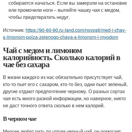
собирается начаться. Если вы замерзли на остановке
или промочили ноги – выпейте чашку чая с медом,
чтобы предотвратить недуг.
Источник:
https://90-60-90.ru-land.com/novosti/med-i-chay-
s-limonom-polza-zelenogo-chaya-s-limonom-i-myodom
Чай с медом и лимоном
калорийность. Сколько калорий в
чае без сахара
В жизни каждого из нас обязательно присутствует чай,
кто-то пьет его с сахаром, кто-то без, одни пьют зеленый,
другие отдают предпочтение черному. О разных сортах
чая есть много разной информации, но наверное, никто
не даст точного ответа сколько в нем калорий.
В черном чае
Многие любят пить по утрам черный чай, он помогает