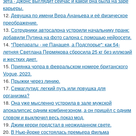
зета - Джонс выглядит сейчас и какой она была на заре
карьеры.
12.
Девушка по имени Вера Ананьева и её физическое
преображение.
13.
Сотрудники автосалона устроили начальнику пранк:
добавили Путина на фото салона с помощью нейросети.
14.
"Препараты - не Панацея, а Подспорье": как 54-
летняя Светлана Пермякова сбросила 25 кг без иллюзий
и жестких диет.
15.
Приянка чопра в февральском номере британского
Vogue, 2023.
16.
Прыжки через линию.
17.
Семаглутид: легкий путь или ловушка для
организма?
18.
Она уже мысленно устроила в зале мужской
апокалипсис одним комбинезоном, а он пришёл с одним
словом и выключил весь показ мод.
19.
Джим керри предстал в неожиданном свете.
20.
В Нью-йорке состоялась премьера фильма