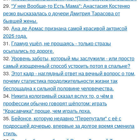
29.
"У нее Вообще-то Есть Мама": Анастасия Костенко
резко высказалась о дочери Дмитрия Тарасова от
бывшей жены.
30.
Ана де Армас признана самой красивой актрисой
2025 года.
31.
Гламур ушёл, не прощаясь - только стразы
осыпались по дороге.
32.
Уровень заботы, который мы заслужили - или просто
самый изощренный способ устроить потоп в спальне?
33.
Этот кадр - наглядный ответ на вечный вопрос о том,
почему статистика продолжительности жизни так
беспощадна к сильной половине человечества.
34.
Никита кологривый сказал вслух то, о чём в
профессии обычно говорят шёпотом: играть
"Красавчика" проще, чем играть лоха.
35.
Бейонсе, которую недавно "Перепутали" с её с
подросшей дочерью, впервые за долгое время сменила
стиль.