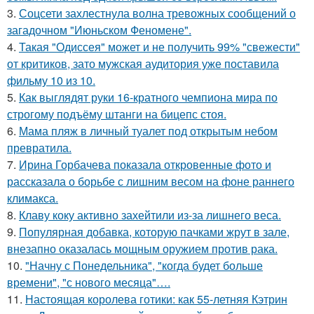
3.
Соцсети захлестнула волна тревожных сообщений о
загадочном "Июньском Феномене".
4.
Такая "Одиссея" может и не получить 99% "свежести"
от критиков, зато мужская аудитория уже поставила
фильму 10 из 10.
5.
Как выглядят руки 16-кратного чемпиона мира по
строгому подъёму штанги на бицепс стоя.
6.
Мама пляж в личный туалет под открытым небом
превратила.
7.
Ирина Горбачева показала откровенные фото и
рассказала о борьбе с лишним весом на фоне раннего
климакса.
8.
Клаву коку активно захейтили из-за лишнего веса.
9.
Популярная добавка, которую пачками жрут в зале,
внезапно оказалась мощным оружием против рака.
10.
"Начну с Понедельника", "когда будет больше
времени", "с нового месяца"….
11.
Настоящая королева готики: как 55-летняя Кэтрин