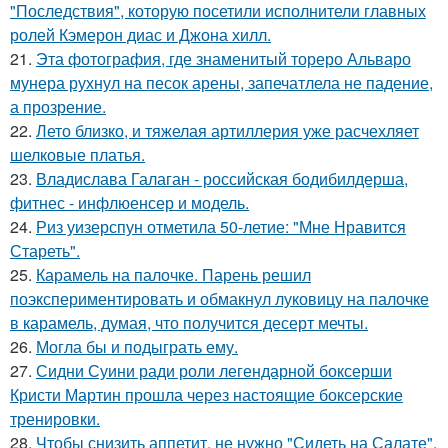
"Последствия", которую посетили исполнители главных
ролей Кэмерон диас и Джона хилл.
21.
Эта фотография, где знаменитый тореро Альваро
мунера рухнул на песок арены, запечатлела не падение,
а прозрение.
22.
Лето близко, и тяжелая артиллерия уже расчехляет
шелковые платья.
23.
Владислава Галаган - российская бодибилдерша,
фитнес - инфлюенсер и модель.
24.
Риз уизерспун отметила 50-летие: "Мне Нравится
Стареть".
25.
Карамель на палочке. Парень решил
поэкспериментировать и обмакнул луковицу на палочке
в карамель, думая, что получится десерт мечты.
26.
Могла бы и подыграть ему.
27.
Сидни Суини ради роли легендарной боксерши
Кристи Мартин прошла через настоящие боксерские
тренировки.
28.
Чтобы снизить аппетит, не нужно "Сидеть на Салате".