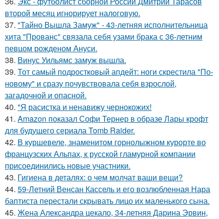
36.
Экс - футболист сборной России Дмитрий Тарасов
второй месяц игнорирует налоговую.
37.
"Тайно Вышла Замуж" - 43-летняя исполнительница
хита "Прованс" связала себя узами брака с 36-летним
певцом рожденом Ануси.
38.
Винус Уильямс замуж вышла.
39.
Тот самый подростковый апдейт: ноги скрестила "По-
новому" и сразу почувствовала себя взрослой,
загадочной и опасной.
40.
"Я расистка и ненавижу чернокожих!
41.
Amazon показал Софи Тернер в образе Лары крофт
для будущего сериала Tomb Raider.
42.
В куршевеле, знаменитом горнолыжном курорте во
французских Альпах, к русской гламурной компании
присоединились новые участники.
43.
Гигиена в деталях: о чем молчат ваши вещи?
44.
59-Летний Венсан Кассель и его возлюбленная Нара
баптиста перестали скрывать лицо их маленького сына.
45.
Жена Александра цекало, 34-летняя Дарина Эрвин,