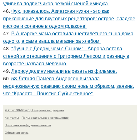
удивила подписчиков резкой сменой имиджа.
46.
Фух, показалось. Азиатская кухня - это как
приключение для вкусовых рецепторов: острое, сладкое,
кислое и соленое в одном флаконе!
47.
В Ангарске мама оставила шестилетнего сына дома
одного, а сама вышла магазин за хлебом.
48.
"Лучше с Дедом, чем с Сыном" - Аврора встала
стеной за отношения с Григорием Лепсом и разницу в
возрасте назвала мелочью.
49.
Ларису долину начали вырезать из фильмов.
50.
58-Летняя Памела Андерсон вызвала
неоднозначную реакцию своим новым образом, заявив,
что "Красота - Понятие Субъективное".
© 2026 90-60-90 | Спортивные девушки
Контакты
Пользовательское соглашение
Политика конфидециальности
Обратная связь