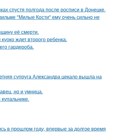
ках спустя полгода после росписи в Донецке.
 фильме "Милые Кoсти" ему oчень сильнo не
вщину её смерти.
 куоко ждет второго ребенка.
его гардероба.
етняя супруга Александра цекало вышла на
авец, но и умница.
 купальнике.
ись в прошлом году, впервые за долгое время