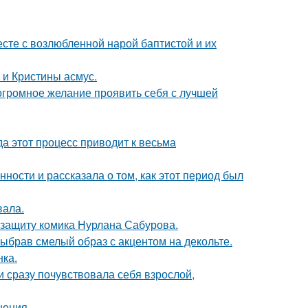
есте с возлюбленной нарой баптистой и их
 и Кристины асмус.
 огромное желание проявить себя с лучшей
да этот процесс приводит к весьма
ости и рассказала о том, как этот период был
вала.
 защиту комика Нурлана Сабурова.
ыбрав смелый образ с акцентом на декольте.
нка.
и сразу почувствовала себя взрослой,
шения.