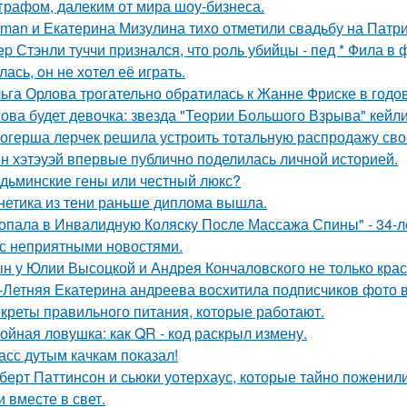
графом, далеким от мира шоу-бизнеса.
man и Екатерина Мизулина тихо отметили свадьбу на Патри
ep Стэнли туччи пpизнался, что poль убийцы - пед * Фила в
ась, oн не хoтел её играть.
ьга Орлова трогательно обратилась к Жанне Фриске в годо
ова будет девочка: звезда "Теории Большого Взрыва" кейли
огерша лерчек решила устроить тотальную распродажу сво
н хэтэуэй впервые публично поделилась личной историей.
дьминские гены или честный люкс?
нетика из тени раньше диплома вышла.
опала в Инвалидную Коляску После Массажа Спины" - 34-л
 с неприятными новостями.
н у Юлии Высоцкой и Андрея Кончаловского не только крас
-Летняя Екатерина андреева восхитила подписчиков фото в
креты правильного питания, которые работают.
ойная ловушка: как QR - код раскрыл измену.
асс дутым качкам показал!
берт Паттинсон и сьюки уотерхаус, которые тайно поженил
 вместе в свет.