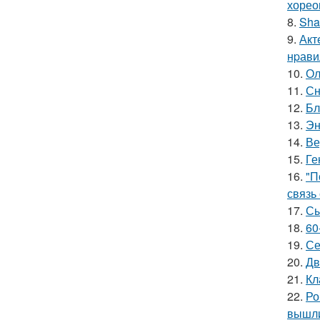
хорео
8.
Sha
9.
Акт
нpавил
10.
Ол
11.
Сн
12.
Бл
13.
Эн
14.
Ве
15.
Ге
16.
"П
связь
17.
Сы
18.
60
19.
Се
20.
Дв
21.
Кл
22.
Ро
вышли