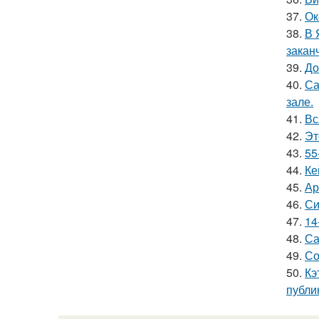
37.
Ок
38.
В 
закан
39.
До
40.
Са
зале.
41.
Вс
42.
Эт
43.
55
44.
Ке
45.
Ар
46.
Си
47.
14
48.
Са
49.
Со
50.
Кэ
публи