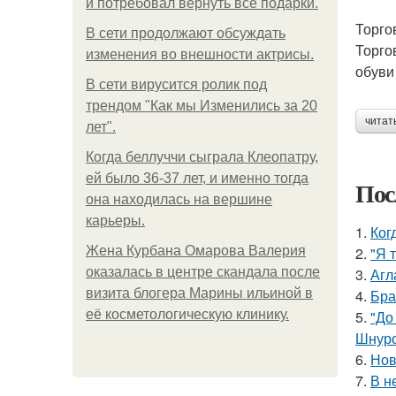
и потребовал вернуть все подарки.
Торго
В сети продолжают обсуждать
Торго
изменения во внешности актрисы.
обуви
В сети вирусится ролик под
трендом "Как мы Изменились за 20
читат
лет".
Когда беллуччи сыграла Клеопатру,
ей было 36-37 лет, и именно тогда
Пос
она находилась на вершине
карьеры.
1.
Ког
Жена Курбана Омарова Валерия
2.
"Я 
оказалась в центре скандала после
3.
Агл
визита блогера Марины ильиной в
4.
Бра
её косметологическую клинику.
5.
"До
Шнуро
6.
Нов
7.
В н