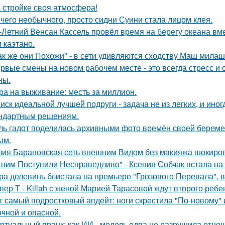
 стройке своя атмосфера!
чего необычного, просто сидни Суини стала лицом клея.
-Летний Венсан Кассель провёл время на берегу океана вм
 каэтано.
ак же они Похожи" - в сети удивляются сходству Маш милаш
рвые смены на новом рабочем месте - это всегда стресс и
ны.
ра на выживание: месть за миллион.
иск идеальной лучшей подруги - задача не из легких, и иног
ндартным решениям.
ль гадот поделилась архивными фото времён своей беременн
ым.
ия Барановская сеть внешним Видом без макияжа шокиро
 ним Поступили Несправедливо" - Ксения Собчак встала на
ра делевинь блистала на премьере "Грозового Перевала", в
пер T - Killah с женой Марией Тарасовой ждут второго ребе
т самый подростковый апдейт: ноги скрестила "По-новому" 
очной и опасной.
ртуальный пранк: как ИИ - модель едва не разрушила отно