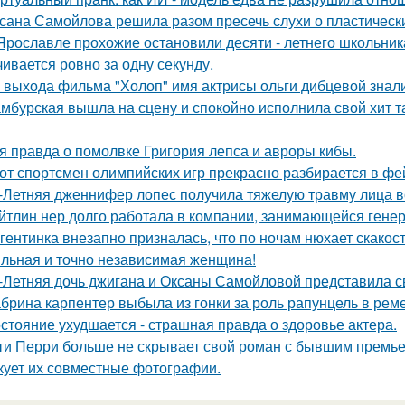
сана Самойлова решила разом пресечь слухи о пластическ
Ярославле прохожие остановили десяти - летнего школьника 
чивается ровно за одну секунду.
 выхода фильма "Холоп" имя актрисы ольги дибцевой знал
мбурская вышла на сцену и спокойно исполнила свой хит так
я правда о помолвке Григория лепса и авроры кибы.
от спортсмен олимпийских игр прекрасно разбирается в фе
-Летняя дженнифер лопес получила тяжелую травму лица в
йтлин нер долго работала в компании, занимающейся ген
гентинка внезапно призналась, что по ночам нюхает скакос
льная и точно независимая женщина!
-Летняя дочь джигана и Оксаны Самойловой представила с
брина карпентер выбыла из гонки за роль рапунцель в реме
стояние ухудшается - страшная правда о здоровье актера.
ти Перри больше не скрывает свой роман с бывшим премь
кует их совместные фотографии.