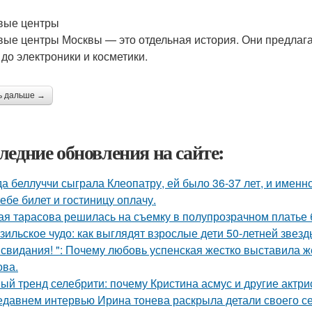
вые центры
вые центры Москвы — это отдельная история. Они предлагаю
 до электроники и косметики.
ь дальше →
ледние обновления на сайте:
да беллуччи сыграла Клеопатру, ей было 36-37 лет, и именн
тебе билет и гостиницу оплачу.
ая тарасова решилась на съемку в полупрозрачном платье 
зильское чудо: как выглядят взрослые дети 50-летней звез
 свидания! ": Почему любовь успенская жестко выставила ж
ва.
ый тренд селебрити: почему Кристина асмус и другие актри
едавнем интервью Ирина тонева раскрыла детали своего се