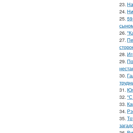
23.
На
24.
Ни
25.
59
сыном
26.
"К
27.
Пе
сторо
28.
Иг
29.
По
неста
30.
Га
трудн
31.
Юл
32.
"С
33.
Ка
34.
Рэ
35.
То
загад
36.
Ви