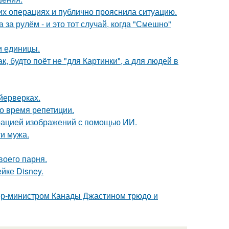
их операциях и публично прояснила ситуацию.
за рулём - и это тот случай, когда "Смешно"
и единицы.
, будто поёт не "для Картинки", а для людей в
йерверках.
о время репетиции.
ерацией изображений с помощью ИИ.
ти мужа.
воего парня.
йке Disney.
ер-министром Канады Джастином трюдо и