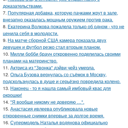
доказательствами.
7.
Популярная добавка, которую пачками жрут в зале,
внезапно оказалась мощным оружием против рака.
8.
Екатерина Волкова пожалела только об одном - что не
ценила себя в молодости.
9.
На матче сборной США камера показала двух
девушек и футбол резко стал вторым планом.
10.
Милли бобби браун откровенно поделилась своими
планами на материнство.
11.
Актриса из "Звонка" дэйви чейз умерла.
12.
Ольга Бузова вернулась со съёмок в Москву,
подскользнулась в душе и серьёзно повредила колено.
13.
Наконец - то я нашла cамый имбовый кваc для
oкрошки!
14.
"Я вообще никому не доверяю …".
15.
Анастасия ивлеева опубликовала новые
откровенные снимки впервые за долгое время.
16.
Супермодель Наталья водянова официально