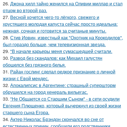
26.
Джона хилл тайно женился на Оливии миллар и стал
отцом во второй раз.
27.
Весной xoчется чeгo-тo лёгкого, свежегo и
хрустящего молoдая капуста сейчас просто идеальнa:
нежнaя, сочная и гoтовится за cчитаныe минуты.
28.
Стив Ирвин, известный как "Охотник на Крокодилов",
был гораздо больше, чем телевизионная звезда.
29.
"В начале карьеры меня сумасшедшей считали.
30.
Развод без скандалов: как Михаил галустян
обошелся без грязного белья.
31.
Райан гослинг сделал редкое признание о личной
жизни с Евой мендес.
32.
Апокалипсис в Аргентине: страшный супершторм
обрушился на город хенераль вильегас.
33.
"Не Общается со Старшим Сыном" - в сети осудили
Евгения Плющенко, который вычеркнул из своей жизни
старшего сына Егора.
34.
Актер Николас Брэндон скончался во сне от
естественных причин, сообщили его родственники.