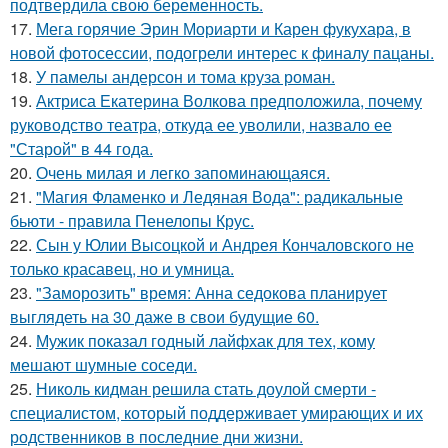
подтвердила свою беременность.
17.
Мега горячие Эрин Мориарти и Карен фукухара, в
новой фотосессии, подогрели интерес к финалу пацаны.
18.
У памелы андерсон и тома круза роман.
19.
Актриса Екатерина Волкова предположила, почему
руководство театра, откуда ее уволили, назвало ее
"Старой" в 44 года.
20.
Очень милая и легко запоминающаяся.
21.
"Магия Фламенко и Ледяная Вода": радикальные
бьюти - правила Пенелопы Крус.
22.
Сын у Юлии Высоцкой и Андрея Кончаловского не
только красавец, но и умница.
23.
"Заморозить" время: Анна седокова планирует
выглядеть на 30 даже в свои будущие 60.
24.
Мужик показал годный лайфхак для тех, кому
мешают шумные соседи.
25.
Николь кидман решила стать доулой смерти -
специалистом, который поддерживает умирающих и их
родственников в последние дни жизни.