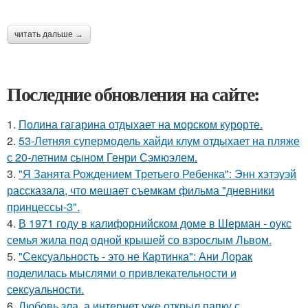
читать дальше →
Последние обновления на сайте:
1.
Полина гагарина отдыхает на морском курорте.
2.
53-Летняя супермодель хайди клум отдыхает на пляже
с 20-летним сыном Генри Сэмюэлем.
3.
"Я Занята Рождением Третьего Ребенка": Энн хэтэуэй
рассказала, что мешает съемкам фильма "дневники
принцессы-3".
4.
В 1971 году в калифорнийском доме в Шерман - оукс
семья жила под одной крышей со взрослым Львом.
5.
"Сексуальность - это не Картинка": Ани Лорак
поделилась мыслями о привлекательности и
сексуальности.
6.
Любовь зла, а интернет уже открыл папку с