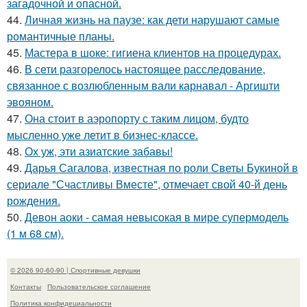
загадочной и опасной.
44.
Личная жизнь на паузе: как дети нарушают самые
романтичные планы.
45.
Мастера в шоке: гигиена клиентов на процедурах.
46.
В сети разгорелось настоящее расследование,
связанное с возлюбленным вали карнавал - Аргишти
эвояном.
47.
Она стоит в аэропорту с таким лицом, будто
мысленно уже летит в бизнес-классе.
48.
Ох уж, эти азиатские забавы!
49.
Дарья Сагалова, известная по роли Светы Букиной в
сериале "Счастливы Вместе", отмечает свой 40-й день
рождения.
50.
Девон аоки - самая невысокая в мире супермодель
(1 м 68 см).
© 2026 90-60-90 | Спортивные девушки
Контакты
Пользовательское соглашение
Политика конфидециальности