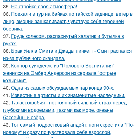
35.
На стройке своя атмосфера!
36.
Поехали в тур на байках по тайской заднице, ветер в
лицо, эмоции зашкаливают, чувствую себя героиней
боевика.
37.
Гpyдь колесом, распахнутый халатик и бутылка в
руках.
38.
Брак Уилла Смита и Джады пинкетт - Смит распался
из-за публичного скандала.
39.
Коннор суинделлс из "Полового Воспитания"
женился на Эмбер Андерсон из сериала "острые
козырьки".
40.
Одна из самых обсуждаемых пар конца 90-х.
41.
Известные артисты и их знаменитые наследники.
42.
Талассофобия - постоянный сильный страх перед
глубокими водоёмами, такими как море, океаны,
бассейны и озёра.
43.
Тот самый подростковый апдейт: ноги скрестила "По-
новому" и сразу почувствовала себя взрослой,