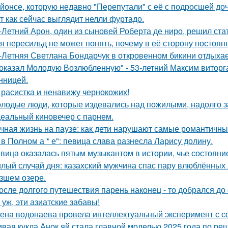
йонсе, которую недавно "Перепутали" с её с подросшей до
т как сейчас выглядит нелли фуртадо.
-Летний Арон, один из сыновей Роберта де ниро, решил ст
я пересильд не может понять, почему в её сторону постоянн
-Летняя Светлана Бондарчук в откровенном бикини отдыхает
оказал Молодую Возлюбленную" - 53-летний Максим виторг
нницей.
 расистка и ненавижу чернокожих!
лодые люди, которые издевались над пожилыми, надолго за
еальный киновечер с парнем.
чная жизнь на паузе: как дети нарушают самые романтичны
 в Полном а * е": певица слава разнесла Ларису долину.
вица оказалась пятым музыкантом в истории, чье состоян
лый случай дня: казахский мужчина спас пару влюблённых 
зшем озере.
осле долгого путешествия парень наконец - то добрался до
 уж, эти азиатские забавы!
ена водонаева провела интеллектуальный эксперимент с с
вая кукла Анок яй стала главной моделью 2025 года по ре