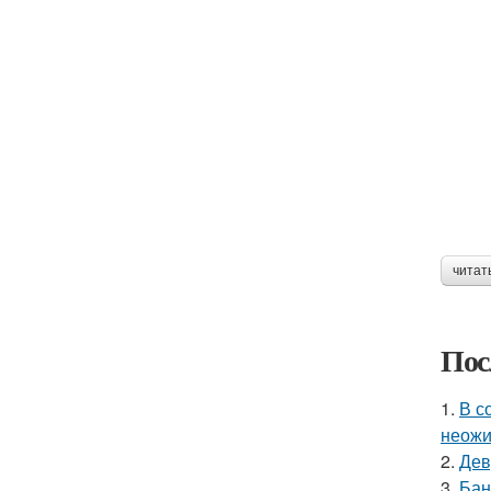
читат
Пос
1.
В с
неожи
2.
Дев
3.
Бан