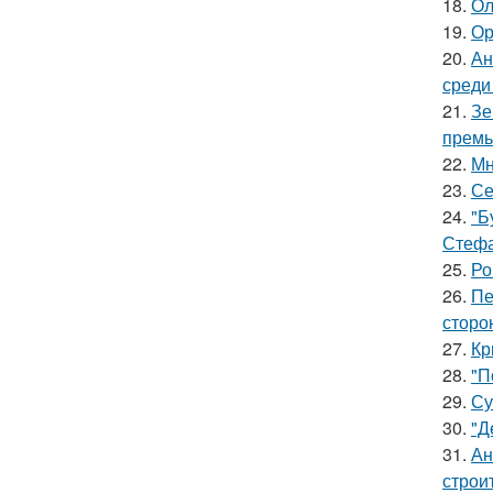
18.
Ол
19.
Ор
20.
Ан
среди
21.
Зе
премь
22.
Мн
23.
Се
24.
"Б
Стефа
25.
Ро
26.
Пе
сторо
27.
Кр
28.
"П
29.
Су
30.
"Д
31.
Ан
строи