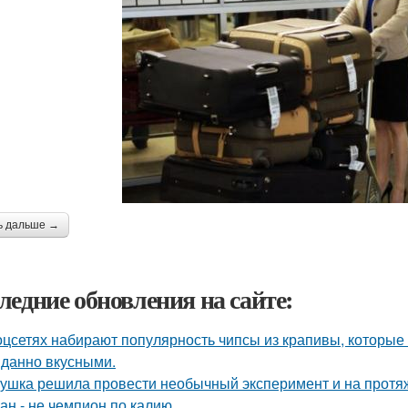
ь дальше →
ледние обновления на сайте:
оцсетях набирают популярность чипсы из крапивы, которые
данно вкусными.
ушка решила провести необычный эксперимент и на протяж
ан - не чемпион по калию.