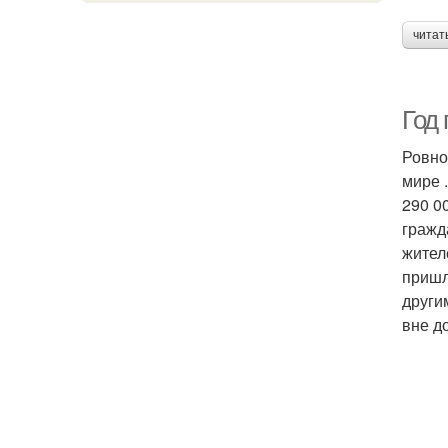
читат
Год
Ровно
мире 
290 0
гражд
жител
пришл
други
вне д