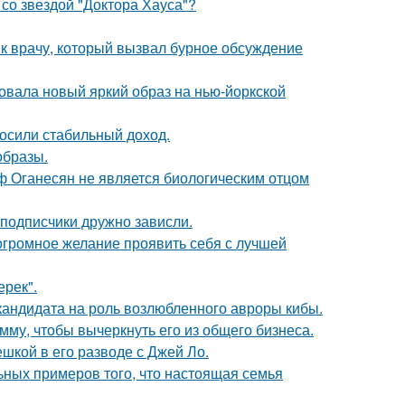
со звездой "Доктора Хауса"?
 к врачу, который вызвал бурное обсуждение
овала новый яркий образ на нью-йоркской
носили стабильный доход.
образы.
иф Оганесян не является биологическим отцом
 подписчики дружно зависли.
 огромное желание проявить себя с лучшей
ерек".
кандидата на роль возлюбленного авроры кибы.
мму, чтобы вычеркнуть его из общего бизнеса.
шкой в его разводе с Джей Ло.
ьных примеров того, что настоящая семья