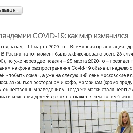
ь дальше →
 пандемии COVID-19: как мир изменился
 год назад – 11 марта 2020-го – Всемирная организация з
. В России на тот момент было зафиксировано всего 28 слу
00), но уже через две недели – 25 марта 2020-го – президе
анам на фоне распространения Covid-19 объявил неделю с 
ей «побыть дома», а уже на следующий день московские вла
ось закрыться ресторанам и кафе, магазинам (кроме проду
м общественным заведениям. Тогда же маски стали неотъе
ома в компании друзей до сих пор кажется чем-то необычны