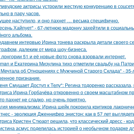
ливудские актрисы устроили жесткую конкуренцию в соцсет
льно в пару часов.
ущее наступило, и оно пахнет … весьма специфично.
есень Хайпует" - 67-летнюю мадонну захейтили в социальны
йного альбома.
едавнем интервью Ирина тонева раскрыла детали своего се
графом, далеким от мира шоу-бизнеса.
 лонгории 51 и её новые фото снова взорвали интернет.
man и Екатерина Мизулина тихо отметили свадьбу на Патри
 Мечтала об Отношениях с Мужчиной Старого Склада" - 35
венное признание.
еня Смущает Доступ к Телу": Регина тодоренко рассказала, 
триса Ирина Горбачёва откровенно о своем масштабном п
то пахнет не сладко, но очень приятно.
гия минимализма: Ирина шейк покорила критиков лаконичн
тнес - эволюция Дженнифер энистон: как в 57 лет выглядет
триса Кристен Стюарт решила, что классический дресс - ко
истина асмус поделилась историей о необычном подарке дл