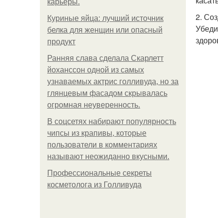
касать
карьеры.
2. Со
Куриные яйца: лучший источник
Убеди
белка для женщин или опасный
здоро
продукт
Ранняя слава сделала Скарлетт
йоханссон одной из самых
узнаваемых актрис голливуда, но за
глянцевым фасадом скрывалась
огромная неуверенность.
В соцсетях набирают популярность
чипсы из крапивы, которые
пользователи в комментариях
называют неожиданно вкусными.
Профессиональные секреты
косметолога из Голливуда