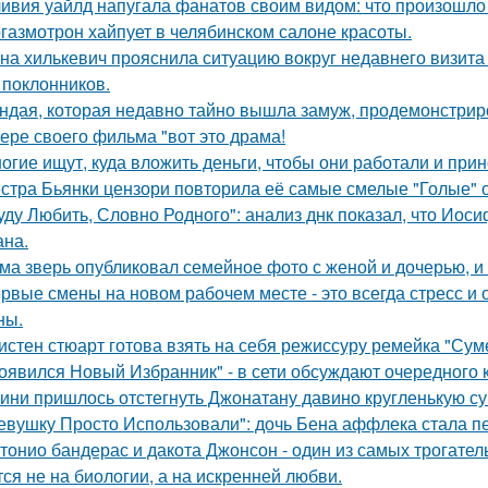
ивия уайлд напугала фанатов своим видом: что произошло 
газмотрон хайпует в челябинском салоне красоты.
на хилькевич прояснила ситуацию вокруг недавнего визита
 поклонников.
ндая, которая недавно тайно вышла замуж, продемонстрир
ере своего фильма "вот это драма!
огие ищут, куда вложить деньги, чтобы они работали и при
стра Бьянки цензори повторила её самые смелые "Голые" 
уду Любить, Словно Родного": анализ днк показал, что Иос
на.
ма зверь опубликовал семейное фото с женой и дочерью, и
рвые смены на новом рабочем месте - это всегда стресс и
ны.
истен стюарт готова взять на себя режиссуру ремейка "Сум
оявился Новый Избранник" - в сети обсуждают очередного 
ини пришлось отстегнуть Джонатану давино кругленькую су
евушку Просто Использовали": дочь Бена аффлека стала пе
тонио бандерас и дакота Джонсон - один из самых трогател
тся не на биологии, а на искренней любви.