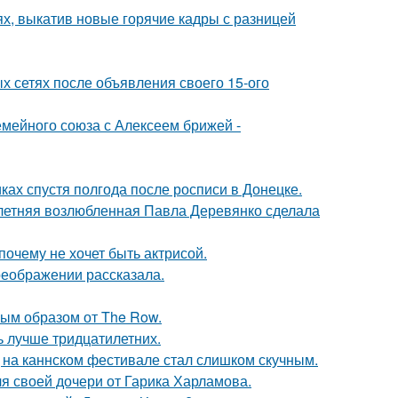
ях, выкатив новые горячие кадры с разницей
х сетях после объявления своего 15-ого
мейного союза с Алексеем брижей -
ках спустя полгода после росписи в Донецке.
-летняя возлюбленная Павла Деревянко сделала
почему не хочет быть актрисой.
реображении рассказала.
ым образом от The Row.
ь лучше тридцатилетних.
д на каннском фестивале стал слишком скучным.
я своей дочери от Гарика Харламова.