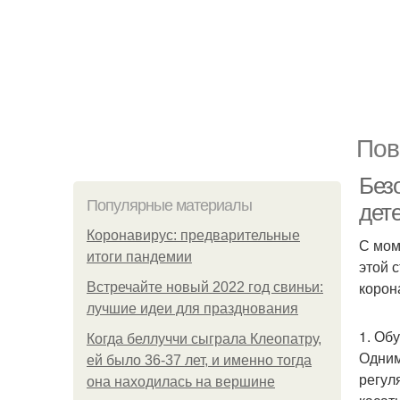
Пов
Без
Популярные материалы
дет
Коронавирус: предварительные
С мом
итоги пандемии
этой 
корон
Встречайте новый 2022 год свиньи:
лучшие идеи для празднования
1. Об
Когда беллуччи сыграла Клеопатру,
Одним
ей было 36-37 лет, и именно тогда
регул
она находилась на вершине