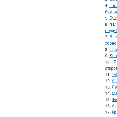
4.
Гол
буква
5.
Буд
6.
"Пл
студи
7.
В н
хорео
8.
Еве
9.
Sha
10.
"Я
откро
11.
"М
12.
Ак
13.
Ле
14.
Ма
15.
Фи
16.
Ак
17.
Кр