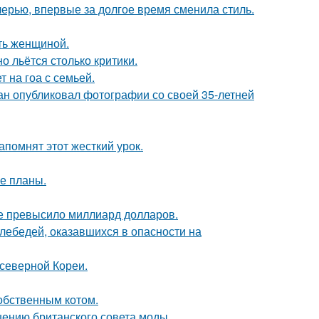
черью, впервые за долгое время сменила стиль.
ать женщиной.
о льётся столько критики.
 на гоа с семьей.
ан опубликовал фотографии со своей 35-летней
помнят этот жесткий урок.
е планы.
ие превысило миллиард долларов.
лебедей, оказавшихся в опасности на
 северной Кореи.
обственным котом.
шению британского совета моды.