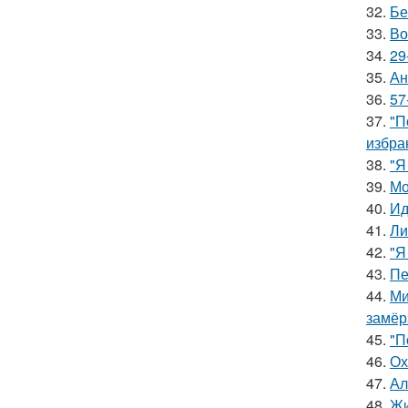
32.
Бе
33.
Во
34.
29
35.
Ан
36.
57
37.
"П
избра
38.
"Я
39.
Мо
40.
Ид
41.
Ли
42.
"Я
43.
Пе
44.
Ми
замёр
45.
"П
46.
Ох
47.
Ал
48.
Жи