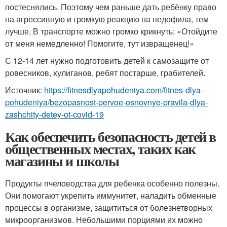
постеснялись. Поэтому чем раньше дать ребёнку право
на агрессивную и громкую реакцию на педофила, тем
лучше. В транспорте можно громко крикнуть: «Отойдите
от меня немедленно! Помогите, тут извращенец!»
С 12-14 лет нужно подготовить детей к самозащите от
ровесников, хулиганов, ребят постарше, грабителей.
Источник:
https://fitnesdlyapohudeniya.com/fitnes-dlya-
pohudeniya/bezopasnost-pervoe-osnovnye-pravila-dlya-
zashchity-detey-ot-covid-19
Как обеспечить безопасность детей в
общественных местах, таких как
магазины и школы
Продукты пчеловодства для ребенка особенно полезны.
Они помогают укрепить иммунитет, наладить обменные
процессы в организме, защититься от болезнетворных
микроорганизмов. Небольшими порциями их можно