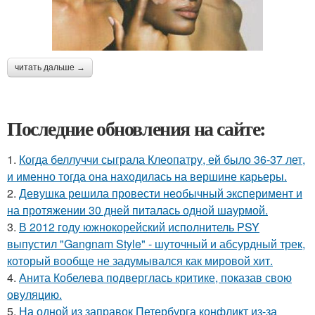
читать дальше →
Последние обновления на сайте:
1.
Когда беллуччи сыграла Клеопатру, ей было 36-37 лет,
и именно тогда она находилась на вершине карьеры.
2.
Девушка решила провести необычный эксперимент и
на протяжении 30 дней питалась одной шаурмой.
3.
В 2012 году южнокорейский исполнитель PSY
выпустил "Gangnam Style" - шуточный и абсурдный трек,
который вообще не задумывался как мировой хит.
4.
Анита Кобелева подверглась критике, показав свою
овуляцию.
5.
На одной из заправок Петербурга конфликт из-за