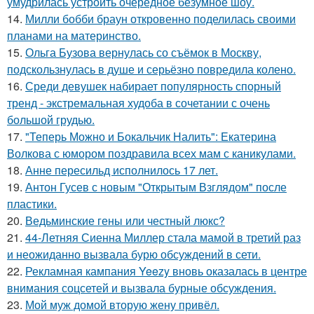
умудрилась устроить очередное безумное шоу.
14.
Милли бобби браун откровенно поделилась своими
планами на материнство.
15.
Ольга Бузова вернулась со съёмок в Москву,
подскользнулась в душе и серьёзно повредила колено.
16.
Среди девушек набирает популярность спорный
тренд - экстремальная худоба в сочетании с очень
большой грудью.
17.
"Теперь Можно и Бокальчик Налить": Екатерина
Волкова с юмором поздравила всех мам с каникулами.
18.
Анне пересильд исполнилось 17 лет.
19.
Антон Гусев с новым "Открытым Взглядом" после
пластики.
20.
Ведьминские гены или честный люкс?
21.
44-Летняя Сиенна Миллер стала мамой в третий раз
и неожиданно вызвала бурю обсуждений в сети.
22.
Рекламная кампания Yeezy вновь оказалась в центре
внимания соцсетей и вызвала бурные обсуждения.
23.
Мой муж домой вторую жену привёл.