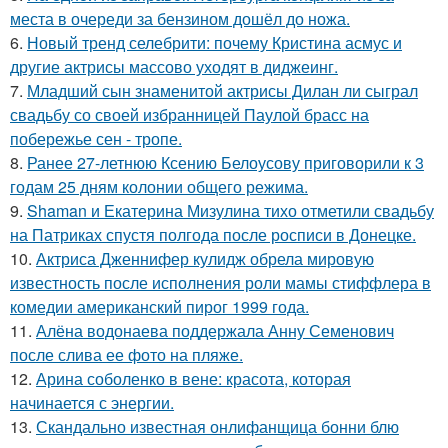
места в очереди за бензином дошёл до ножа.
6.
Новый тренд селебрити: почему Кристина асмус и
другие актрисы массово уходят в диджеинг.
7.
Младший сын знаменитой актрисы Дилан ли сыграл
свадьбу со своей избранницей Паулой брасс на
побережье сен - тропе.
8.
Ранее 27-летнюю Ксению Белоусову приговорили к 3
годам 25 дням колонии общего режима.
9.
Shaman и Екатерина Мизулина тихо отметили свадьбу
на Патриках спустя полгода после росписи в Донецке.
10.
Актриса Дженнифер кулидж обрела мировую
известность после исполнения роли мамы стиффлера в
комедии американский пирог 1999 года.
11.
Алёна водонаева поддержала Анну Семенович
после слива ее фото на пляже.
12.
Арина соболенко в вене: красота, которая
начинается с энергии.
13.
Скандально известная онлифанщица бонни блю