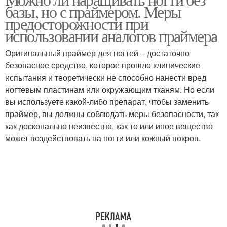
Праймер для лица
базы, но с праймером. Меры
праймер
предосторожности при
использовании аналогов праймера
Оригинальный праймер для ногтей – достаточно
Праймер под макияж
Teintселиконовая база
безопасное средство, которое прошло клинические
испытания и теоретически не способно нанести вред
ногтевым пластинам или окружающим тканям. Но если
вы используете какой-либо препарат, чтобы заменить
Primerнежно-розовая
Базы для ногтей
праймер, вы должны соблюдать меры безопасности, так
база
как досконально неизвестно, как то или иное вещество
может воздействовать на ногти или кожный покров.