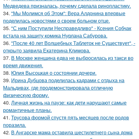
Медведева призналась, почему сделала ринопластику.
34.
"Мы Молимся об Этом": Вера Алдонина впервые
поделилась новостями о своем больном отце.
35.
"С ним Поступили Несправедливо" - Ксения Собчак
встала на защиту комика Нурлана Сабурова.
36.
"После 40 лет Волшебных Таблеток не Существует", -
открыто заявила Екатерина Климова.
37.
В Москве женщина едва не выбросилась из такси во
время движения.
38.
Юлия Высоцкая о состоянии дочери.
39.
Ирина Дубцова поделилась кадрами с отдыха на
Мальдивах, где продемонстрировала отличную
физическую форму.
40.
Личная жизнь на паузе: как дети нарушают самые
романтичные планы.
41.
Трусова формой спустя пять месяцев после родов
поразила.
42.
В Ангарске мама оставила шестилетнего сына дома