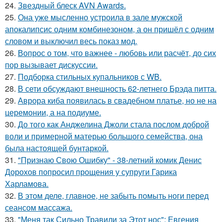
24.
Звездный блеск AVN Awards.
25.
Она уже мысленно устроила в зале мужской
апокалипсис одним комбинезоном, а он пришёл с одним
словом и выключил весь показ мод.
26.
Вопрос о том, что важнее - любовь или расчёт, до сих
пор вызывает дискуссии.
27.
Подборка стильных купальников с WB.
28.
В сети обсуждают внешность 62-летнего Брэда питта.
29.
Аврора киба появилась в свадебном платье, но не на
церемонии, а на подиуме.
30.
До того как Анджелина Джоли стала послом доброй
воли и примерной матерью большого семейства, она
была настоящей бунтаркой.
31.
"Признаю Свою Ошибку" - 38-летний комик Денис
Дорохов попросил прощения у супруги Гарика
Харламова.
32.
В этом деле, главное, не забыть помыть ноги перед
сеансом массажа.
33.
"Меня так Сильно Травили за Этот нос": Евгения