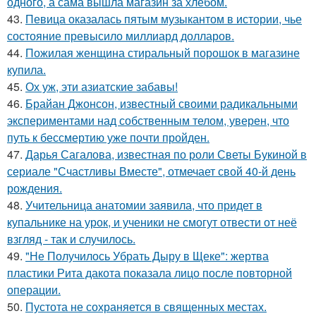
одного, а сама вышла магазин за хлебом.
43.
Певица оказалась пятым музыкантом в истории, чье
состояние превысило миллиард долларов.
44.
Пожилая женщина стиральный порошок в магазине
купила.
45.
Ох уж, эти азиатские забавы!
46.
Брайан Джонсон, известный своими радикальными
экспериментами над собственным телом, уверен, что
путь к бессмертию уже почти пройден.
47.
Дарья Сагалова, известная по роли Светы Букиной в
сериале "Счастливы Вместе", отмечает свой 40-й день
рождения.
48.
Учительница анатомии заявила, что придет в
купальнике на урок, и ученики не смогут отвести от неё
взгляд - так и случилось.
49.
"Не Получилось Убрать Дыру в Щеке": жертва
пластики Рита дакота показала лицо после повторной
операции.
50.
Пустота не сохраняется в священных местах.