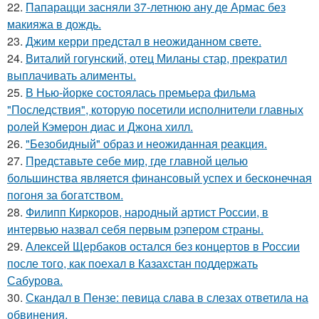
22.
Папарацци засняли 37-летнюю ану де Армас без
макияжа в дождь.
23.
Джим керри предстал в неожиданном свете.
24.
Виталий гогунский, отец Миланы стар, прекратил
выплачивать алименты.
25.
В Нью-йорке состоялась премьера фильма
"Последствия", которую посетили исполнители главных
ролей Кэмерон диас и Джона хилл.
26.
"Безобидный" образ и неожиданная реакция.
27.
Представьте себе мир, где главной целью
большинства является финансовый успех и бесконечная
погоня за богатством.
28.
Филипп Киркоров, народный артист России, в
интервью назвал себя первым рэпером страны.
29.
Алексей Щербаков остался без концертов в России
после того, как поехал в Казахстан поддержать
Сабурова.
30.
Скандал в Пензе: певица слава в слезах ответила на
обвинения.