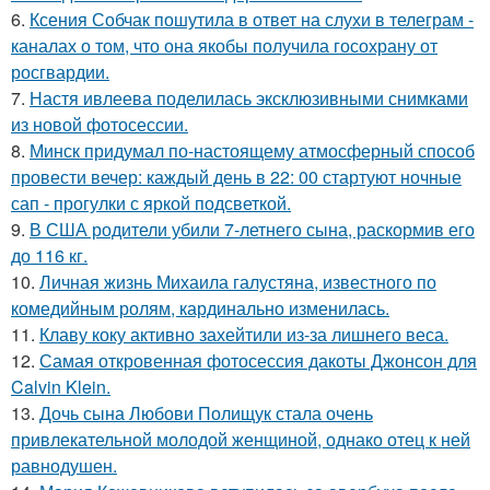
6.
Ксения Собчак пошутила в ответ на слухи в телеграм -
каналах о том, что она якобы получила госохрану от
росгвардии.
7.
Настя ивлеева поделилась эксклюзивными снимками
из новой фотосессии.
8.
Минск придумал по-настоящему атмосферный способ
провести вечер: каждый день в 22: 00 стартуют ночные
сап - прогулки с яркой подсветкой.
9.
В США родители убили 7-летнего сына, раскормив его
до 116 кг.
10.
Личная жизнь Михаила галустяна, известного по
комедийным ролям, кардинально изменилась.
11.
Клаву коку активно захейтили из-за лишнего веса.
12.
Самая откровенная фотосессия дакоты Джонсон для
Calvin Klein.
13.
Дочь сына Любови Полищук стала очень
привлекательной молодой женщиной, однако отец к ней
равнодушен.