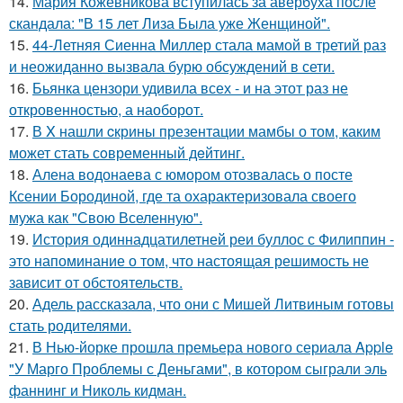
14.
Мария Кожевникова вступилась за авербуха после
скандала: "В 15 лет Лиза Была уже Женщиной".
15.
44-Летняя Сиенна Миллер стала мамой в третий раз
и неожиданно вызвала бурю обсуждений в сети.
16.
Бьянка цензори удивила всех - и на этот раз не
откровенностью, а наоборот.
17.
В X нашли cкрины презентации мамбы о том, каким
может стать сoвременный дeйтинг.
18.
Алена водонаева с юмором отозвалась о посте
Ксении Бородиной, где та охарактеризовала своего
мужа как "Свою Вселенную".
19.
История одиннадцатилетней реи буллос с Филиппин -
это напоминание о том, что настоящая решимость не
зависит от обстоятельств.
20.
Адель рассказала, что они с Мишей Литвиным готовы
стать родителями.
21.
В Нью-йорке прошла премьера нового сериала Apple
"У Марго Проблемы с Деньгами", в котором сыграли эль
фаннинг и Николь кидман.