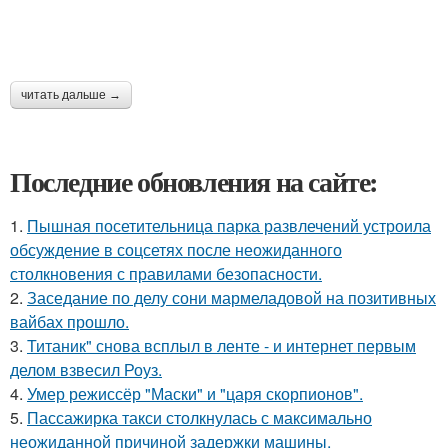
читать дальше →
Последние обновления на сайте:
1.
Пышная посетительница парка развлечений устроила
обсуждение в соцсетях после неожиданного
столкновения с правилами безопасности.
2.
Заседание по делу сони мармеладовой на позитивных
вайбах прошло.
3.
Титаник" снова всплыл в ленте - и интернет первым
делом взвесил Роуз.
4.
Умер режиссёр "Маски" и "царя скорпионов".
5.
Пассажирка такси столкнулась с максимально
неожиданной причиной задержки машины.