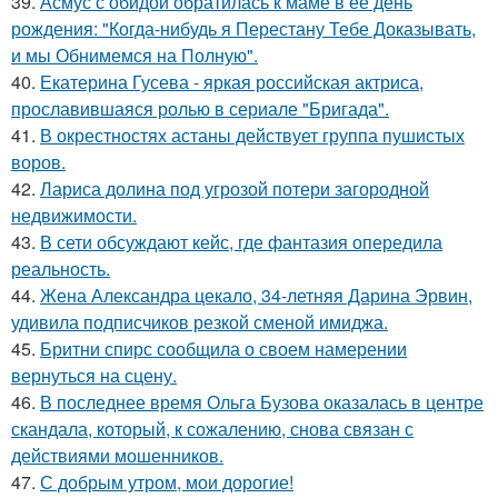
39.
Асмус с обидой обратилась к маме в ее день
рождения: "Когда-нибудь я Перестану Тебе Доказывать,
и мы Обнимемся на Полную".
40.
Екатерина Гусева - яркая российская актриса,
прославившаяся ролью в сериале "Бригада".
41.
В окрестностях астаны действует группа пушистых
воров.
42.
Лариса долина под угрозой потери загородной
недвижимости.
43.
В сети обсуждают кейс, где фантазия опередила
реальность.
44.
Жена Александра цекало, 34-летняя Дарина Эрвин,
удивила подписчиков резкой сменой имиджа.
45.
Бритни спирс сообщила о своем намерении
вернуться на сцену.
46.
В последнее время Ольга Бузова оказалась в центре
скандала, который, к сожалению, снова связан с
действиями мошенников.
47.
С добрым утром, мои дорогие!