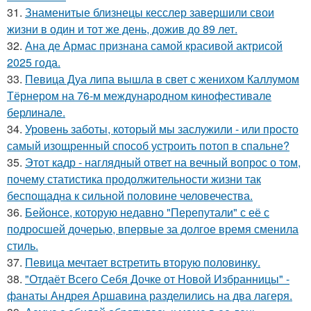
31.
Знаменитые близнецы кесслер завершили свои
жизни в один и тот же день, дожив до 89 лет.
32.
Ана де Армас признана самой красивой актрисой
2025 года.
33.
Певица Дуа липа вышла в свет с женихом Каллумом
Тёрнером на 76-м международном кинофестивале
берлинале.
34.
Уровень заботы, который мы заслужили - или просто
самый изощренный способ устроить потоп в спальне?
35.
Этот кадр - наглядный ответ на вечный вопрос о том,
почему статистика продолжительности жизни так
беспощадна к сильной половине человечества.
36.
Бейонсе, которую недавно "Перепутали" с её с
подросшей дочерью, впервые за долгое время сменила
стиль.
37.
Певица мечтает встретить вторую половинку.
38.
"Отдаёт Всего Себя Дочке от Новой Избранницы" -
фанаты Андрея Аршавина разделились на два лагеря.