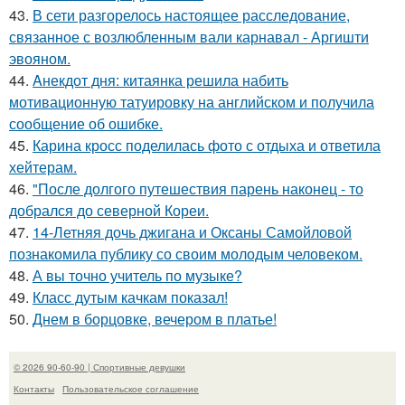
43.
В сети разгорелось настоящее расследование,
связанное с возлюбленным вали карнавал - Аргишти
эвояном.
44.
Aнекдот дня: китаянка решила набить
мотивационную татуировку на английском и получила
сообщение об ошибке.
45.
Карина кросс поделилась фото с отдыха и ответила
хейтерам.
46.
"После долгого путешествия парень наконец - то
добрался до северной Кореи.
47.
14-Летняя дочь джигана и Оксаны Самойловой
познакомила публику со своим молодым человеком.
48.
А вы точно учитель по музыке?
49.
Класс дутым качкам показал!
50.
Днем в борцовке, вечером в платье!
© 2026 90-60-90 | Спортивные девушки
Контакты
Пользовательское соглашение