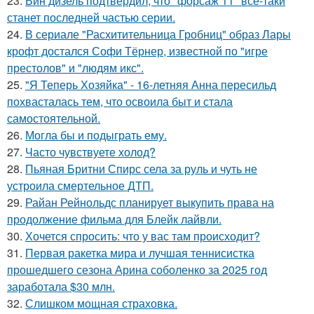
23.
Вин дизель подтвердил, что "форсаж 11" все-таки
станет последней частью серии.
24.
В сериале "Расхитительница Гробниц" образ Лары
крофт достался Софи Тёрнер, известной по "игре
престолов" и "людям икс".
25.
"Я Теперь Хозяйка" - 16-летняя Анна пересильд
похвасталась тем, что освоила быт и стала
самостоятельной.
26.
Могла бы и подыграть ему.
27.
Часто чувствуете холод?
28.
Пьяная Бритни Спирс села за руль и чуть не
устроила смертельное ДТП.
29.
Райан Рейнольдс планирует выкупить права на
продолжение фильма для Блейк лайвли.
30.
Хочется спросить: что у вас там происходит?
31.
Первая ракетка мира и лучшая теннисистка
прошедшего сезона Арина соболенко за 2025 год
заработала $30 млн.
32.
Слишком мощная страховка.