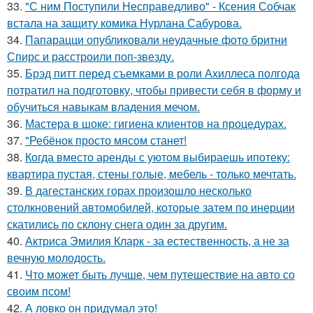
33.
"С ним Поступили Несправедливо" - Ксения Собчак
встала на защиту комика Нурлана Сабурова.
34.
Папарацци опубликовали неудачные фото бритни
Спирс и расстроили поп-звезду.
35.
Брэд питт перед съемками в роли Ахиллеса полгода
потратил на подготовку, чтобы привести себя в форму и
обучиться навыкам владения мечом.
36.
Мастера в шоке: гигиена клиентов на процедурах.
37.
"Ребёнок просто мясом станет!
38.
Когда вместо аренды с уютом выбираешь ипотеку:
квартира пустая, стены голые, мебель - только мечтать.
39.
В дагестанских горах произошло несколько
столкновений автомобилей, которые затем по инерции
скатились по склону снега один за другим.
40.
Актриса Эмилия Кларк - за естественность, а не за
вечную молодость.
41.
Что может быть лучше, чем путешествие на авто со
своим псом!
42.
А ловко он придумал это!