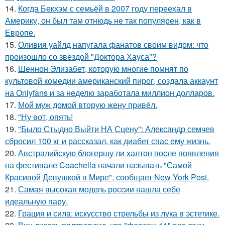
14.
Когда Бекхэм с семьёй в 2007 году переехал в
Америку, он был там отнюдь не так популярен, как в
Европе.
15.
Оливия уайлд напугала фанатов своим видом: что
произошло со звездой "Доктора Хауса"?
16.
Шеннон Элизабет, которую многие помнят по
культовой комедии американский пирог, создала аккаунт
на Onlyfans и за неделю заработала миллион долларов.
17.
Мой муж домой вторую жену привёл.
18.
"Ну вот, опять!
19.
"Было Стыдно Выйти НА Сцену": Александр семчев
сбросил 100 кг и рассказал, как диабет спас ему жизнь.
20.
Австралийскую блогершу ли халтон после появления
на фестивале Coachella начали называть "Самой
Красивой Девушкой в Мире", сообщает New York Post.
21.
Самая высокая модель россии нашла себе
идеальную пару.
22.
Грация и сила: искусство стрельбы из лука в эстетике.