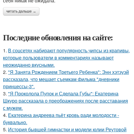
себя никак не ожидала.
читать дальше →
Последние обновления на сайте:
1.
В соцсетях набирают популярность чипсы из крапивы,
которые пользователи в комментариях называют
неожиданно вкусными.
2.
"Я Занята Рождением Третьего Ребенка": Энн хэтэуэй
рассказала, что мешает съемкам фильма "дневники
принцессы-3".
3.
"Я Проколола Пупок и Сделала Губы": Екатерина
Шкуро рассказала о преображениях после расставания
с мужем.
4.
Екатерина андреева пьёт кровь ради молодости -
буквально.
5.
История бывшей гимнастки и модели юлии Реутовой