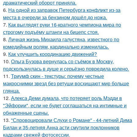
драматический оборот приняла.
6.
На одной из заправок Петербурга конфликт из-за
места в очереди за бензином дошёл до ножа.
7.
Как выглядят руки 16-кратного чемпиона мира по
строгому подъёму штанги на бицепс стоя.
8.
Личная жизнь Михаила галустяна, известного по
комедийным ролям, кардинально изменилась.
9.
Как улучшить координацию движений?
10.
Ольга Бузова вернулась со съёмок в Москву,
подскользнулась в душе и серьёзно повредила колено.
11.
Триумф скин - текстуры: почему честные
макроснимки звезд без ретуши восхищают мир больше
глянца.
12.
Алекса Деми думала, что потеряет роль Мэдди в
"Эйфории", если не будет соглашаться на интимные и
обнаженные сцены.
13.
"Спровоцировали Слухи о Романе" - 44-летний Дима
Билан и 35-летняя Анна асти смутили поклонников
кадрами свежей фотосессии.