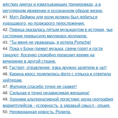
жёстких диетах и изматывающих тренировках, а в
регулярном движении и осознанном образе жизни.
41.
Мэтт Деймон для роли должен был добиться
худощавого, но поджарого телосложения.
42.
Певица оказалась пятым музыкантом в истории, чье
состояние превысило миллиард долларов.
43.
"Ты меня не уважаешь, я хотела Porsche!
44.
Пока у Бони гремит музыка, свечи горят и гости
танцуют, Косенко спокойно проводит время на
вечеринке в другой стране.
45.
Гастрит, отравление, язва дружно залетели в чат!
46.
Карина кросс поделилась фото с отдыха и ответила
хейтерам.
47.
Желудок спасибо точно не скажет!
48.
Сильная и точно независимая женщина!
49.
Хроники альтернативной логистики: когда география
маркетплейсов - условность, а здравый смысл - опция.
50.
Неожиданная новость. Родила.