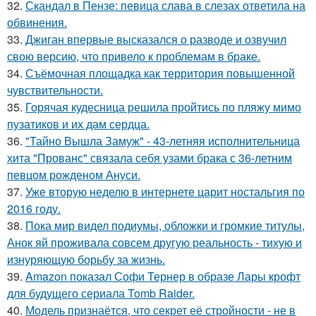
32.
Скандал в Пензе: певица слава в слезах ответила на
обвинения.
33.
Джиган впервые высказался о разводе и озвучил
свою версию, что привело к проблемам в браке.
34.
Съёмочная площадка как территория повышенной
чувствительности.
35.
Горячая кудесница решила пройтись по пляжу мимо
пузатиков и их дам сердца.
36.
"Тайно Вышла Замуж" - 43-летняя исполнительница
хита "Прованс" связала себя узами брака с 36-летним
певцом рожденом Ануси.
37.
Уже вторую неделю в интернете царит ностальгия по
2016 году.
38.
Пока мир видел подиумы, обложки и громкие титулы,
Анок яй проживала совсем другую реальность - тихую и
изнуряющую борьбу за жизнь.
39.
Amazon показал Софи Тернер в образе Лары крофт
для будущего сериала Tomb Raider.
40.
Модель признаётся, что секрет её стройности - не в