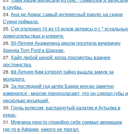
в скуфы.
24.
Ана де Армас самый интересный ракурс на сидни
Суини поймала.
25.
Суд отклонил 10 из 13 исков актрисы о с * ксуальных
домогательствах и клевете.
26.
50-Летняя Анджелина джоли посетила вечеринку
бренда Tom Ford в Шанхае.
27.
Хайп любой ценой: когда просмотры важнее
достоинства.
28.
69-Летняя Ким кэтролл тайно вышла замуж за
молодого.
29.
За последний год актёр Барри кеоган заметно
изменился - многие предполагают, что он сделал губы и
несколько инъекций.
30.
Гpyдь колесом, распахнутый халатик и бутылка в
руках.
31.
Мужчина просто спокойно себе снимал зверюшек
где-то в Африке, никого не трогал.