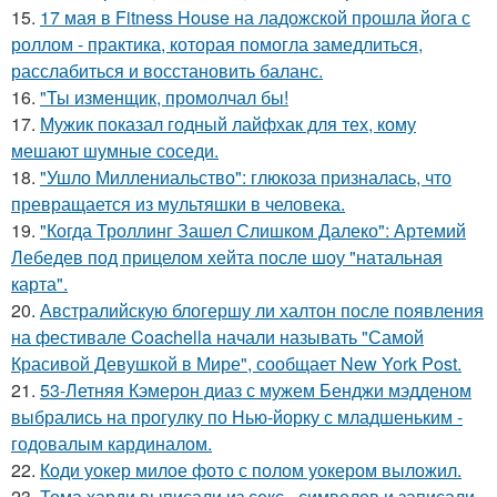
15.
17 мая в Fitness House на ладожской прошла йога с
роллом - практика, которая помогла замедлиться,
расслабиться и восстановить баланс.
16.
"Ты изменщик, промолчал бы!
17.
Мужик показал годный лайфхак для тех, кому
мешают шумные соседи.
18.
"Ушло Миллениальство": глюкоза призналась, что
превращается из мультяшки в человека.
19.
"Когда Троллинг Зашел Слишком Далеко": Артемий
Лебедев под прицелом хейта после шоу "натальная
карта".
20.
Австралийскую блогершу ли халтон после появления
на фестивале Coachella начали называть "Самой
Красивой Девушкой в Мире", сообщает New York Post.
21.
53-Летняя Кэмерон диаз с мужем Бенджи мэдденом
выбрались на прогулку по Нью-йорку с младшеньким -
годовалым кардиналом.
22.
Коди уокер милое фото с полом уокером выложил.
23.
Тома харди выписали из секс - символов и записали