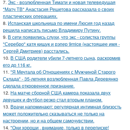
7.
Экс - возлюбленная Тимати и новая телеведущая
"Матч ТВ" Анастасия Решетова рассказала о своих
пластических операциях.
8.
Испанская школьница по имени Люсия год назад
решила написать письмо Владимиру Путину.
9.
В сети появились слухи, что экс - солистка группы
"Серебро" катя кищук и рэпер 9mice (настоящее имя -
Сергей Дмитриев) расстались.
10.
В США родители убили 7-летнего сына, раскормив
его до 116 кг.
11.
"Я Мечтала об Отношениях с Мужчиной Старого
Склада" - 35-летняя возлюбленная Павла Деревянко
сделала откровенное признание.
12.
На матче сборной США камера показала двух
девушек и футбол резко стал вторым планом.
13.
Врачи напоминают: регулярная интимная близость
может положительно сказываться не только на
настроении, но и на общем самочувствии.
14.
"Они хороши , внимание, только в переписке!