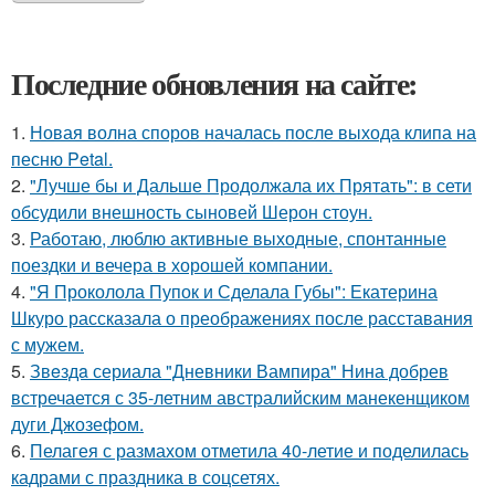
Последние обновления на сайте:
1.
Новая волна споров началась после выхода клипа на
песню Petal.
2.
"Лучше бы и Дальше Продолжала их Прятать": в сети
обсудили внешность сыновей Шерон стоун.
3.
Работаю, люблю активные выходные, спонтанные
поездки и вечера в хорошей компании.
4.
"Я Проколола Пупок и Сделала Губы": Екатерина
Шкуро рассказала о преображениях после расставания
с мужем.
5.
Звeздa сериала "Дневники Вампира" Нина добрев
встречается с 35-летним австралийским манекенщиком
дуги Джозефом.
6.
Пелагея с размахом отметила 40-летие и поделилась
кадрами с праздника в соцсетях.