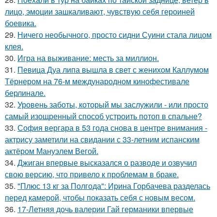
лицо, эмоции зашкаливают, чувствую себя героиней
боевика.
29.
Ничего необычного, просто сидни Суини стала лицом
клея.
30.
Игра на выживание: месть за миллион.
31.
Певица Дуа липа вышла в свет с женихом Каллумом
Тёрнером на 76-м международном кинофестивале
берлинале.
32.
Уровень заботы, который мы заслужили - или просто
самый изощренный способ устроить потоп в спальне?
33.
София вергара в 53 года снова в центре внимания -
актрису заметили на свидании с 33-летним испанским
актёром Мануэлем Вегой.
34.
Джиган впервые высказался о разводе и озвучил
свою версию, что привело к проблемам в браке.
35.
"Плюс 13 кг за Полгода": Ирина Горбачева разделась
перед камерой, чтобы показать себя с новым весом.
36.
17-Летняя дочь валерии Гай германики впервые