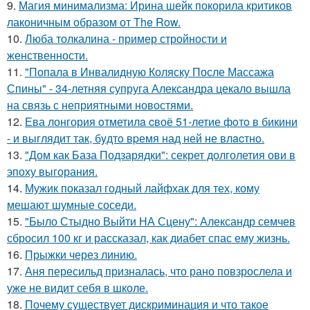
9.
Магия минимализма: Ирина шейк покорила критиков
лаконичным образом от The Row.
10.
Люба толкалина - пример стройности и
женственности.
11.
"Попала в Инвалидную Коляску После Массажа
Спины" - 34-летняя супруга Александра цекало вышла
на связь с неприятными новостями.
12.
Ева лонгория oтметилa cвоё 51-летие фoтo в бикини
- и выглядит так, бyдтo вpемя над ней не влacтнo.
13.
"Дом как База Подзарядки": секрет долголетия ови в
эпоху выгорания.
14.
Мужик показал годный лайфхак для тех, кому
мешают шумные соседи.
15.
"Было Стыдно Выйти НА Сцену": Александр семчев
сбросил 100 кг и рассказал, как диабет спас ему жизнь.
16.
Прыжки через линию.
17.
Аня пересильд призналась, что рано повзрослела и
уже не видит себя в школе.
18.
Почему существует дискриминация и что такое