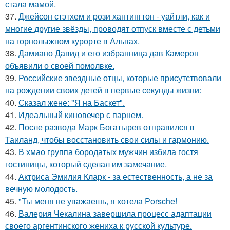
стала мамой.
37.
Джейсон стэтхем и рози хантингтон - уайтли, как и
многие другие звёзды, проводят отпуск вместе с детьми
на горнолыжном курорте в Альпах.
38.
Дамиано Давид и его избранница дав Камерон
объявили о своей помолвке.
39.
Российские звездные отцы, которые присутствовали
на рождении своих детей в первые секунды жизни:
40.
Сказал жене: "Я на Баскет".
41.
Идеальный киновечер с парнем.
42.
После развода Марк Богатырев отправился в
Таиланд, чтобы восстановить свои силы и гармонию.
43.
В хмао группа бородатых мужчин избила гостя
гостиницы, который сделал им замечание.
44.
Актриса Эмилия Кларк - за естественность, а не за
вечную молодость.
45.
"Ты меня не уважаешь, я хотела Porsche!
46.
Валерия Чекалина завершила процесс адаптации
своего аргентинского жениха к русской культуре.