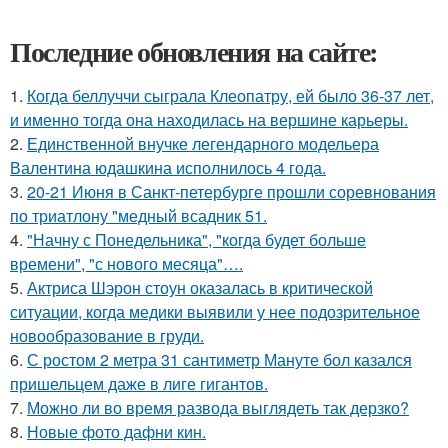
Последние обновления на сайте:
1.
Когда беллуччи сыграла Клеопатру, ей было 36-37 лет,
и именно тогда она находилась на вершине карьеры.
2.
Единственной внучке легендарного модельера
Валентина юдашкина исполнилось 4 года.
3.
20-21 Июня в Санкт-петербурге прошли соревнования
по триатлону "медный всадник 51.
4.
"Начну с Понедельника", "когда будет больше
времени", "с нового месяца"….
5.
Актриса Шэрон стоун оказалась в критической
ситуации, когда медики выявили у нее подозрительное
новообразование в груди.
6.
С ростом 2 метра 31 сантиметр Мануте бол казался
пришельцем даже в лиге гигантов.
7.
Можно ли во время развода выглядеть так дерзко?
8.
Новые фото дафни кин.