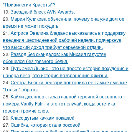
"Привилегии Красоты"?
19.
Звездный блеск AVN Awards.
20.
Мария Куликова объяснила, почему она уже долгое
время не может похудеть.
21.
Актриса Эвелина бледанс высказалась в поддержку
введения шестидневной рабочей недели, подчеркнув,
что высокий доход требует серьёзной отдачи.
22.
Развод без скандалов: как Михаил галустян
обошелся без грязного белья.
23.
Путь эмел Льюис - это не просто история похудения и
набора веса, это история возвращения к жизни.
24.
Сестра Бьянки цензори повторила её самые смелые
"Голые" образы.
25.
Кайли дженнер стала главной героиней весеннего
номера Vanity Fair - и это тот случай, когда эстетика
говорит громче слов.
26.
Класс дутым качкам показал!
27.
Ошибка, которая стала роковой.
28.
Поехали в тур на байках по тайской заднице, ветер в