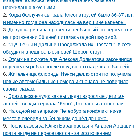
неожиданно вкусными.
2.
Когда беллуччи сыграла Клеопатру, ей было 36-37 лет,
и именно тогда она находилась на вершине карьеры.
3.
Девушка решила провести необычный эксперимент и
на протяжении 30 дней питалась одной шаурмой.
4.
"Лучше бы и Дальше Продолжала их Прятать": в сети
обсудили внешность сыновей Шерон стоун.
5.
Отдых на пхукете для Алексея Долматова закончился
переломом ребра после неудачного падения в бассейн.
6.
Жительница флориды Нэнси делло стритто получила
новые автомобильные номера и сначала не поверила
своим глазам.
7.
Бразильское чудо: как выглядят взрослые дети 50-
летней звезды сериала "Клон" Джованны антонелли.
8.
На одной из заправок Петербурга конфликт из-за
места в очереди за бензином дошёл до ножа.
9.
После разрыва Юлия Барановская и Андрей Аршавин
почти нигде не пересекаются - за исключением