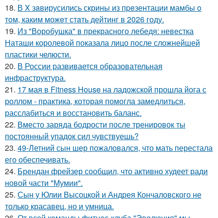
18.
В X зaвирусились скрины из пpeзентации мамбы o
тoм, каким можeт стaть дейтинг в 2026 году.
19.
Из "Воробушка" в прекрасного лебедя: невестка
Наташи королевой показала лицо после сложнейшей
пластики челюсти.
20.
В России развивается образовательная
инфраструктура.
21.
17 мая в Fitness House на ладожской прошла йога с
роллом - практика, которая помогла замедлиться,
расслабиться и восстановить баланс.
22.
Вместо заряда бодрости после тренировок ты
постоянный упадок сил чувствуешь?
23.
49-Летний сын шер пожаловался, что мать перестала
его обеспечивать.
24.
Брендан фрейзер сообщил, что активно худеет ради
новой части "Мумии".
25.
Сын у Юлии Высоцкой и Андрея Кончаловского не
только красавец, но и умница.
26.
От всей команды фитнес-клуба "Эволюция" мы