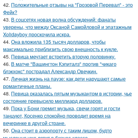
42.
Положительные отзывы на "Грозовой Перевал" - это
Фейк?
43.
В соцсетях новая волна обсуждений: фанаты
уверены, что между Оксаной Самойловой и эпатажным
Xolidayboy проскочила искра.
44.
Она вложила 135 тысяч долларов, чтобы
максимально приблизить свою внешность к кукле.
45.
Певица мечтает встретить вторую половинку.
46.
В матче "Вашингтон Кэпиталз" против "чикаго
блэкхокс" пострадал Александр Овечкин.
47.
Личная жизнь на паузе: как дети нарушают самые
романтичные планы.
48.
Певица оказалась пятым музыкантом в истории, чье
состояние превысило миллиард долларов.
49.
Пока у Бони гремит музыка, свечи горят и гости
танцуют, Косенко спокойно проводит время на
вечеринке в другой стране.
50.
Она стоит в аэропорту с таким лицом, будто
мысленно уже летит в бизнес-классе.