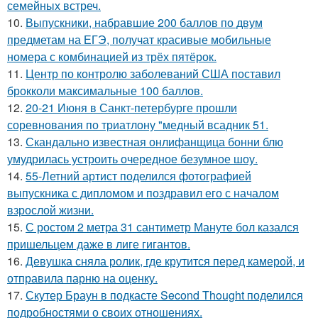
семейных встреч.
10.
Выпускники, набравшие 200 баллов по двум
предметам на ЕГЭ, получат красивые мобильные
номера с комбинацией из трёх пятёрок.
11.
Центр по контролю заболеваний США поставил
брокколи максимальные 100 баллов.
12.
20-21 Июня в Санкт-петербурге прошли
соревнования по триатлону "медный всадник 51.
13.
Скандально известная онлифанщица бонни блю
умудрилась устроить очередное безумное шоу.
14.
55-Летний артист поделился фотографией
выпускника с дипломом и поздравил его с началом
взрослой жизни.
15.
С ростом 2 метра 31 сантиметр Мануте бол казался
пришельцем даже в лиге гигантов.
16.
Девушка сняла ролик, где крутится перед камерой, и
отправила парню на оценку.
17.
Скутер Браун в подкасте Second Thought поделился
подробностями о своих отношениях.