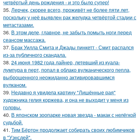
четвёртый день рождения - и это было супер!
35.
Лерчек, скорее всего, проживёт не более пяти лет,
поскольку у неё выявлен рак желудка четвёртой стадии с
метастазами.
36.
В этом деле, главное, не забыть помыть ноги перед
сеансом массажа.
37.
Брак Уилла Смита и Джады пинкетт - Смит распался
из-за публичного скандала.
38.
24 июня 1982 года лайнер, летевший из куала-
лумпура в перт, попал в облако вулканического пепла,
выброшенного неожиданно активировавшимся
вулканом.
39.
Недавно я увидела картину "Лишённые рая"
художника гелия коржева, и она не выходит у меня из
головы.
40.
В японском зоопарке новая звезда - макак с нелёгкой
судьбой.
41.
Тим Бёртон продолжает собирать своих любимчиков
в "Уэнсдей".