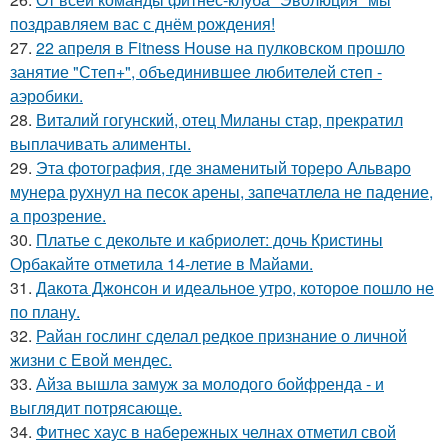
поздравляем вас с днём рождения!
27.
22 апреля в Fitness House на пулковском прошло
занятие "Степ+", объединившее любителей степ -
аэробики.
28.
Виталий гогунский, отец Миланы стар, прекратил
выплачивать алименты.
29.
Эта фотография, где знаменитый тореро Альваро
мунера рухнул на песок арены, запечатлела не падение,
а прозрение.
30.
Платье с декольте и кабриолет: дочь Кристины
Орбакайте отметила 14-летие в Майами.
31.
Дакота Джонсон и идеальное утро, которое пошло не
по плану.
32.
Райан гослинг сделал редкое признание о личной
жизни с Евой мендес.
33.
Айза вышла замуж за молодого бойфренда - и
выглядит потрясающе.
34.
Фитнес хаус в набережных челнах отметил свой