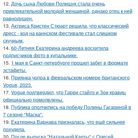
12.
Дочь сына Любови Полищук стала очень
привлекательной молодой женщиной, однако отец к ней
равнодушен.
13.
Актриса Кристен Стюарт решила, что классический
дресс - код на каннском фестивале стал слишком
скучным.
14.
60-Летняя Екатерина андреева восхитила
подписчиков фото в купальнике.
15.
1 мая в Санкт-петербурге прошел забег в формате
эстафеты.
16.
Приянка чопра в февральском номере британского
Vogue, 2023.
17.
Vogue подтвердил, что Гарри стайлз и Зои кравиц
официально помолвлены.
18.
Публика ополчились на победу Полины Гагариной в
7 сезоне "Маска".
19.
Екатерина Варнава призналась, что ещё сильнее
похудела.
20.
После выпуска "Натальной Карты" с Олесей