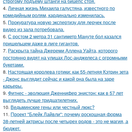
строгому подъёму штанги на бицепс стоя.
4.
Личная жизнь Михаила галустяна, известного по
комедийным ролям, кардинально изменилась.
5.
Прокуратура новую экспертизу для лерчек после
видео из зала потребовала.
6.
С ростом 2 метра 31 сантиметр Мануте бол казался
пришельцем даже в лиге гигантов.
7.
Раскрыта тайна Джереми Аллена Уайта, которого
постоянно видят на улицах Лос-анджелеса с огромными
букетами.
8.
Настоящая королева готики: как 55-летняя Кэтрин зета
- Джонс выглядит сейчас и какой она была на заре
карьеры.
9.
Фитнес - эволюция Дженнифер энистон: как в 57 лет
выглядеть лучше тридцатилетних.
10.
Ведьминские гены или честный люкс?
11.
Проект "Блейк Лайвли": почему роскошная форма
38-летней актрисы после четырех родов - это не магия, а
бюджет.