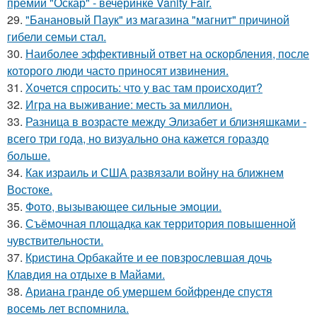
премии "Оскар" - вечеринке Vanity Fair.
29.
"Банановый Паук" из магазина "магнит" причиной
гибели семьи стал.
30.
Наиболее эффективный ответ на оскорбления, после
которого люди часто приносят извинения.
31.
Хочется спросить: что у вас там происходит?
32.
Игра на выживание: месть за миллион.
33.
Разница в возрасте между Элизабет и близняшками -
всего три года, но визуально она кажется гораздо
больше.
34.
Как израиль и США развязали войну на ближнем
Востоке.
35.
Фото, вызывающее сильные эмоции.
36.
Съёмочная площадка как территория повышенной
чувствительности.
37.
Кристина Орбакайте и ее повзрослевшая дочь
Клавдия на отдыхе в Майами.
38.
Ариана гранде об умершем бойфренде спустя
восемь лет вспомнила.