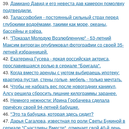
39.
Дамиано Давид и его невеста дав камерон помолвку
подтвердили.
40.
Талассофобия - постоянный сильный страх перед
глубокими водоёмами, такими как море, океаны,
бассейны и озёра.
41.
"Показал Молодую Возлюбленную" - 53-летний
Максим виторган опубликовал фотографии со своей 35-
летней избранницей.
42.
Екатерина Гусева - яркая российская актриса,
прославившаяся ролью в сериале "Бригада".
43.
Когда вместо аренды с уютом выбираешь ипотеку:
квартира пустая, стены голые, мебель - только мечтать.
44.
Чтобы не набрать вес после новогодних каникул,
Алсу решила сбросить лишние килограммы заранее.
45.
Немного нежности: Ирина Горбачева сделала
причёску своей 94-летней бабушке.
46.
"Это та бабушка, которая здесь сидит?
47.
Дарья Сагалова, известная по роли Светы Букиной в
сериале "Счастливы Вместе", отмечает свой 40-й день