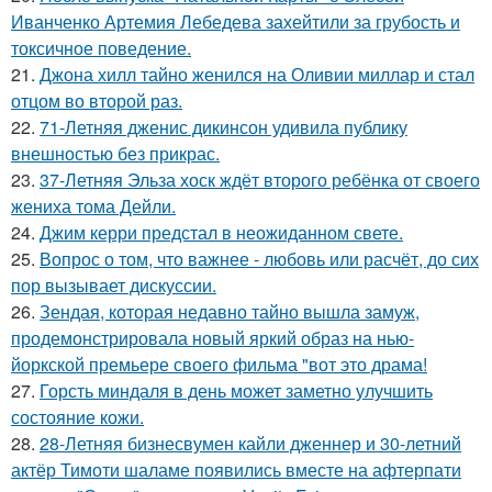
Иванченко Артемия Лебедева захейтили за грубость и
токсичное поведение.
21.
Джона хилл тайно женился на Оливии миллар и стал
отцом во второй раз.
22.
71-Летняя дженис дикинсон удивила публику
внешностью без прикрас.
23.
37-Летняя Эльза хоск ждёт второго ребёнка от своего
жениха тома Дейли.
24.
Джим керри предстал в неожиданном свете.
25.
Вопрос о том, что важнее - любовь или расчёт, до сих
пор вызывает дискуссии.
26.
Зендая, которая недавно тайно вышла замуж,
продемонстрировала новый яркий образ на нью-
йоркской премьере своего фильма "вот это драма!
27.
Горсть миндаля в день может заметно улучшить
состояние кожи.
28.
28-Летняя бизнесвумен кайли дженнер и 30-летний
актёр Тимоти шаламе появились вместе на афтерпати