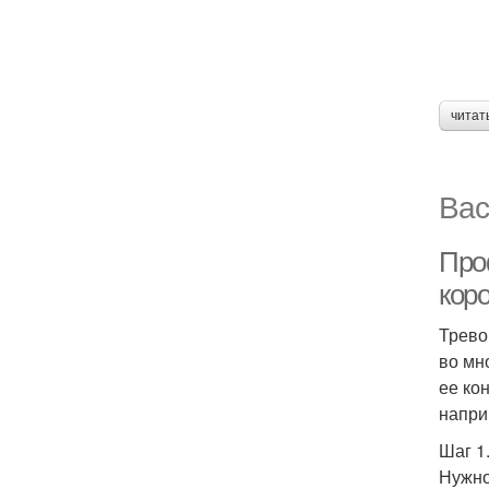
читат
Вас
Про
кор
Трево
во мн
ее ко
напри
Шаг 1
Нужно