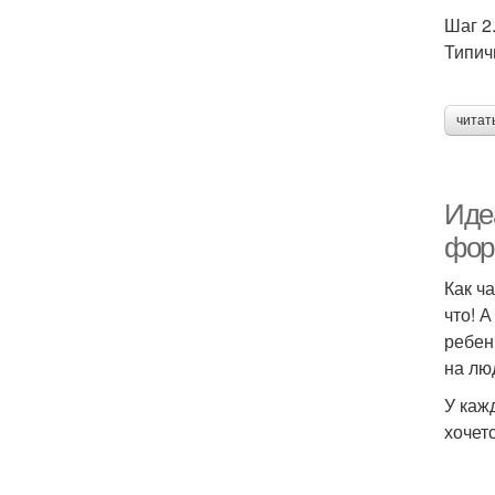
Шаг 2
Типич
читат
Иде
фо
Как ч
что! 
ребен
на л
У каж
хочет