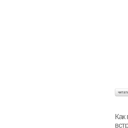
читат
Как
вст