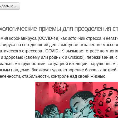
ь дальше →
хологические приемы для преодоления с
мия коронавируса (COVID-19) как источник стресса и нег
авируса на сегодняшний день выступает в качестве массово
атического стрессора . COVID-19 вызывает стресс по мног
 и здоровью (своему или родных и близких), переживания,
иальными трудностями, ситуацией изоляции, нарушенным ра
амым пандемия блокирует удовлетворение базовых потребн
еленности, стабильности, контроле над своей жизнью.