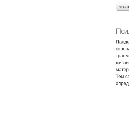
читат
Пси
Панде
корон
травм
жизни
матер
Тем с
опред