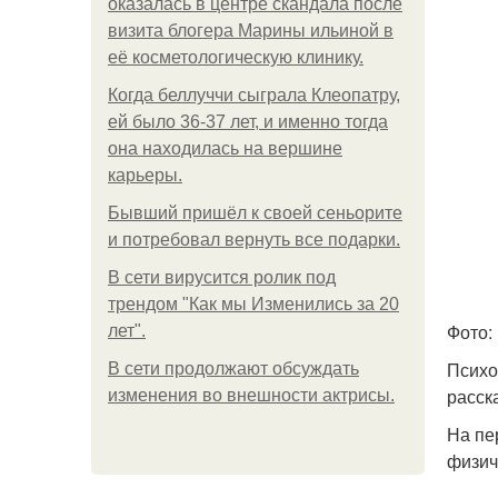
оказалась в центре скандала после
визита блогера Марины ильиной в
её косметологическую клинику.
Когда беллуччи сыграла Клеопатру,
ей было 36-37 лет, и именно тогда
она находилась на вершине
карьеры.
Бывший пришёл к своей сеньорите
и потребовал вернуть все подарки.
В сети вирусится ролик под
трендом "Как мы Изменились за 20
Фото:
лет".
Психо
В сети продолжают обсуждать
расск
изменения во внешности актрисы.
На пе
физич