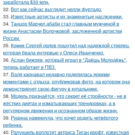
заработала $30 млн.
32.
Вот как сейчас выглядит нелли фуртадо.
33.
Известные артисты и их знаменитые наследники.
34.
Танцор Марчел абаби стал главным мужчиной в
жизни Анастасии Волочковой, заслуженной артистки
России.
35.
Комик Сергей орлов пошутил над надеждой стрелец,
которая брала интервью у Олеси Иванченко.
36.
Аслан бижоев, который играл в "Даёшь Молодёжь",
теперь работает в ПВЗ.
37.
Валя карнавал недавно поделилась яркими
моментами с отдыха, опубликовав фото, на котором она
демонстрирует свою фигуру в купальнике.
38.
Модель признаётся, что секрет её стройности - не в
жёстких диетах и изматывающих тренировках, а в
регулярном движении и осознанном образе жизни.
39.
Рианна намекнула, что хочет родить четвёртого
ребенка.
40.
Рапунцель воплотит актриса Тиган крофт, известная