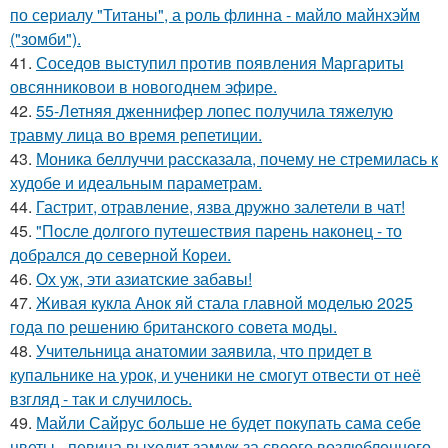
по сериалу "Титаны", а роль флинна - майло майнхэйм
("зомби").
41.
Соседов выступил против появления Маргариты
овсянниковои в новогоднем эфире.
42.
55-Летняя дженнифер лопес получила тяжелую
травму лица во время репетиции.
43.
Моника беллуччи рассказала, почему не стремилась к
худобе и идеальным параметрам.
44.
Гастрит, отравление, язва дружно залетели в чат!
45.
"После долгого путешествия парень наконец - то
добрался до северной Кореи.
46.
Ох уж, эти азиатские забавы!
47.
Живая кукла Анок яй стала главной моделью 2025
года по решению британского совета моды.
48.
Учительница анатомии заявила, что придет в
купальнике на урок, и ученики не смогут отвести от неё
взгляд - так и случилось.
49.
Майли Сайрус больше не будет покупать сама себе
цветы - певица выходит замуж за своего возлюбленного,