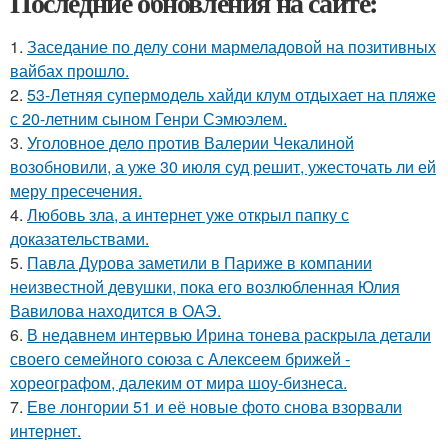
Последние обновления на сайте:
1.
Заседание по делу сони мармеладовой на позитивных
вайбах прошло.
2.
53-Летняя супермодель хайди клум отдыхает на пляже
с 20-летним сыном Генри Сэмюэлем.
3.
Уголовное дело против Валерии Чекалиной
возобновили, а уже 30 июля суд решит, ужесточать ли ей
меру пресечения.
4.
Любовь зла, а интернет уже открыл папку с
доказательствами.
5.
Павла Дурова заметили в Париже в компании
неизвестной девушки, пока его возлюбленная Юлия
Вавилова находится в ОАЭ.
6.
В недавнем интервью Ирина тонева раскрыла детали
своего семейного союза с Алексеем брижей -
хореографом, далеким от мира шоу-бизнеса.
7.
Еве лонгории 51 и её новые фото снова взорвали
интернет.