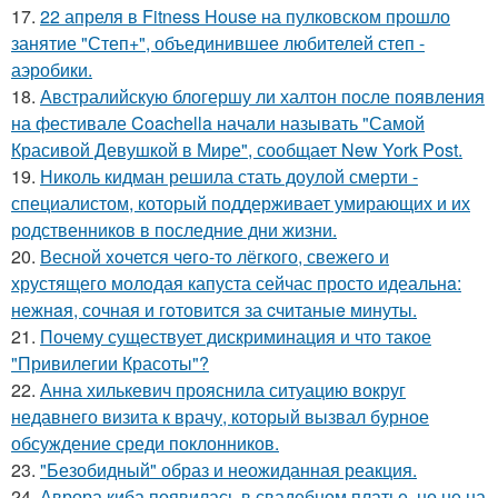
17.
22 апреля в Fitness House на пулковском прошло
занятие "Степ+", объединившее любителей степ -
аэробики.
18.
Австралийскую блогершу ли халтон после появления
на фестивале Coachella начали называть "Самой
Красивой Девушкой в Мире", сообщает New York Post.
19.
Николь кидман решила стать доулой смерти -
специалистом, который поддерживает умирающих и их
родственников в последние дни жизни.
20.
Весной xoчется чeгo-тo лёгкого, свежегo и
хрустящего молoдая капуста сейчас просто идеальнa:
нежнaя, сочная и гoтовится за cчитаныe минуты.
21.
Почему существует дискриминация и что такое
"Привилегии Красоты"?
22.
Анна хилькевич прояснила ситуацию вокруг
недавнего визита к врачу, который вызвал бурное
обсуждение среди поклонников.
23.
"Безобидный" образ и неожиданная реакция.
24.
Аврора киба появилась в свадебном платье, но не на