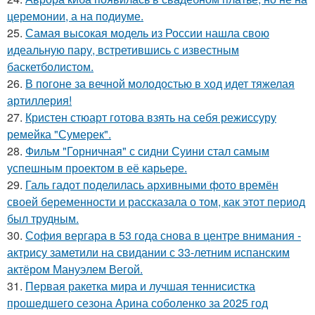
церемонии, а на подиуме.
25.
Самая высокая модель из России нашла свою
идеальную пару, встретившись с известным
баскетболистом.
26.
В погоне за вечной молодостью в ход идет тяжелая
артиллерия!
27.
Кристен стюарт готова взять на себя режиссуру
ремейка "Сумерек".
28.
Фильм "Горничная" с сидни Суини стал самым
успешным проектом в её карьере.
29.
Галь гадот поделилась архивными фото времён
своей беременности и рассказала о том, как этот период
был трудным.
30.
София вергара в 53 года снова в центре внимания -
актрису заметили на свидании с 33-летним испанским
актёром Мануэлем Вегой.
31.
Первая ракетка мира и лучшая теннисистка
прошедшего сезона Арина соболенко за 2025 год