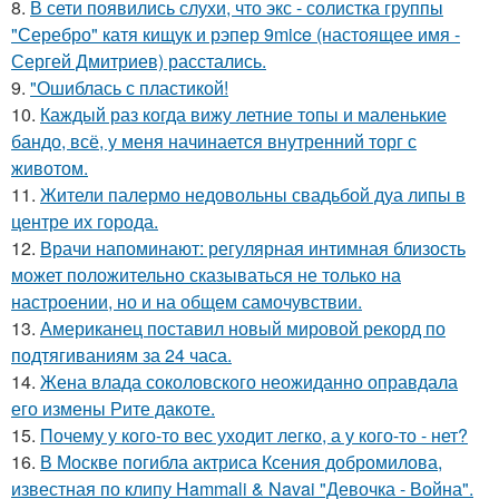
8.
В сети появились слухи, что экс - солистка группы
"Серебро" катя кищук и рэпер 9mice (настоящее имя -
Сергей Дмитриев) расстались.
9.
"Ошиблась с пластикой!
10.
Каждый раз когда вижу летние топы и маленькие
бандо, всё, у меня начинается внутренний торг с
животом.
11.
Жители палермо недовольны свадьбой дуа липы в
центре их города.
12.
Врачи напоминают: регулярная интимная близость
может положительно сказываться не только на
настроении, но и на общем самочувствии.
13.
Американец поставил новый мировой рекорд по
подтягиваниям за 24 часа.
14.
Жена влада соколовского неожиданно оправдала
его измены Рите дакоте.
15.
Почему у кого-то вес уходит легко, а у кого-то - нет?
16.
В Москве погибла актриса Ксения добромилова,
известная по клипу Hammali & Navai "Девочка - Война".