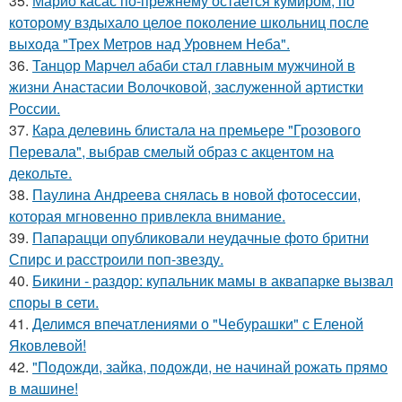
35.
Марио касас по-прежнему остается кумиром, по
которому вздыхало целое поколение школьниц после
выхода "Трех Метров над Уровнем Неба".
36.
Танцор Марчел абаби стал главным мужчиной в
жизни Анастасии Волочковой, заслуженной артистки
России.
37.
Кара делевинь блистала на премьере "Грозового
Перевала", выбрав смелый образ с акцентом на
декольте.
38.
Паулина Андреева снялась в новой фотосессии,
которая мгновенно привлекла внимание.
39.
Папарацци опубликовали неудачные фото бритни
Спирс и расстроили поп-звезду.
40.
Бикини - раздор: купальник мамы в аквапарке вызвал
споры в сети.
41.
Делимся впечатлениями о "Чебурашки" с Еленой
Яковлевой!
42.
"Подожди, зайка, подожди, не начинай рожать прямо
в машине!