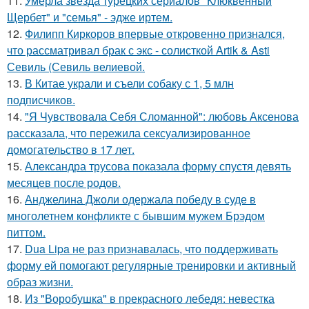
11.
Умерла звезда турецких сериалов "Клюквенный
Щербет" и "семья" - эдже иртем.
12.
Филипп Киркоров впервые откровенно признался,
что рассматривал брак с экс - солисткой Artik & Asti
Севиль (Севиль велиевой.
13.
В Китае украли и съели собаку с 1, 5 млн
подписчиков.
14.
"Я Чувствовала Себя Сломанной": любовь Аксенова
рассказала, что пережила сексуализированное
домогательство в 17 лет.
15.
Александра трусова показала форму спустя девять
месяцев после родов.
16.
Анджелина Джоли одержала победу в суде в
многолетнем конфликте с бывшим мужем Брэдом
питтом.
17.
Dua Lipa не раз признавалась, что поддерживать
форму ей помогают регулярные тренировки и активный
образ жизни.
18.
Из "Воробушка" в прекрасного лебедя: невестка