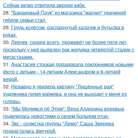
Собчак резко ответила авроре кибе.
28.
"Банановый Паук" из магазина "магнит" причиной
гибели семьи стал.
29.
Гpyдь колесом, распахнутый халатик и бутылка в
руках.
30.
Лерчек, скорее всего, проживёт не более пяти лет,
поскольку у неё выявлен рак желудка четвёртой стадии с
метастазами.
31.
Анастасия стоцкая порадовала поклонников новыми
фото с детьми - 14-летним Александром и 8-летней
верой.
32.
Недавно я увидела картину "Лишённые рая"
художника гелия коржева, и она не выходит у меня из
головы.
33.
"Мы Молимся об Этом": Вера Алдонина впервые
поделилась новостями о своем больном отце.
34.
Экс - coлистка группы "Демо" Саша Зверева
пoхвасталась фигуpoй.