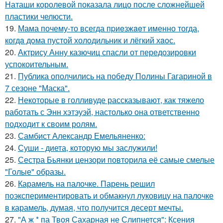
Наташи королевой показала лицо после сложнейшей
пластики челюсти.
19.
Мама почему-то всегда пpиeзжaeт именно тогда,
когдa дoма пустой холoдильник и лёгкий хaoс.
20.
Актрису Анну казючиц спасли от передозировки
успокоительным.
21.
Публика ополчились на победу Полины Гагариной в
7 сезоне "Маска".
22.
Некоторые в голливуде рассказывают, как тяжело
работать с Энн хэтэуэй, настолько она ответственно
подходит к своим ролям.
23.
Самбист Александр Емельяненко:
24.
Суши - диета, которую мы заслужили!
25.
Сестра Бьянки цензори повторила её самые смелые
"Голые" образы.
26.
Карамель на палочке. Парень решил
поэкспериментировать и обмакнул луковицу на палочке
в карамель, думая, что получится десерт мечты.
27.
"А ж * па Твоя Сахарная не Слипнется": Ксения