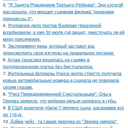
3.
"Я Занята Рождением Третьего Ребенка": Энн хэтэуэй
рассказала, что мешает съемкам фильма "дневники
принцессы-3".
4.
Уголовное дело против Валерии Чекалиной
возобновили, а уже 30 июля суд решит, ужесточать ли ей
меру пресечения.
5.
Эксперимент века, который заставит вас
пересмотреть свои взгляды на правильное питание.
6.
Аглая тарасова решилась на съемку в
полупрозрачном платье без бюстгальтера.
7.
Жительница флориды Нэнси делло стритто получила
новые автомобильные номера и сначала не поверила
своим глазам.
8.
"Риск Преждевременной Сексуализации": Ольга
Орлова заявила, что ребенка нельзя целовать в губы.
9.
В США родители убили 7-летнего сына, раскормив его
до 116 кг.
10.
Дэйви чейз - та самая девочка из "Звонка умерла".