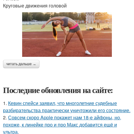
Круговые движения головой
читать дальше →
Последние обновления на сайте:
1.
Кевин спейси заявил, что многолетние судебные
разбирательства практически уничтожили его состояние.
2.
Совсем скоро Apple покажет нам 18-е айфоны, но,
похоже, к линейке про и про Макс добавится ещё и
ультра.