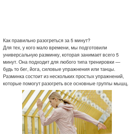
Разминка для
Время для разминки
подготовки
Как правильно разогреться за 5 минут?
Для тех, у кого мало времени, мы подготовили
универсальную разминку, которая занимает всего 5
Эффективная разминка
Разминки перед любой
минут. Она подходит для любого типа тренировки —
будь то бег, йога, силовые упражнения или танцы.
Разминка состоит из нескольких простых упражнений,
которые помогут разогреть все основные группы мышц.
Разминка перед любой
Разминка для людей
Питание перед
Разминка для разных
разминкой
видов