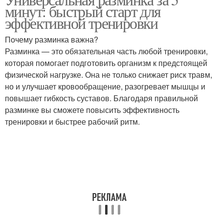
универсальной
минут: быстрый старт для
тренировкой
разминки
эффективной тренировки
Почему разминка важна?
Упражнения для общей
Разминка — это обязательная часть любой тренировки,
Специальная разминка
разминки
которая помогает подготовить организм к предстоящей
физической нагрузке. Она не только снижает риск травм,
но и улучшает кровообращение, разогревает мышцы и
повышает гибкость суставов. Благодаря правильной
Упражнения для
5-минутная разминка
разминке вы сможете повысить эффективность
разминки
тренировки и быстрее рабочий ритм.
Подготовка к разминке
Разминка для головы
Разминка для корпуса
Разминка для лопаток