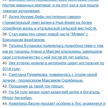
против диванных критиков, и на этот раз в ход пошла
тяжелая артиллерия.
37.
Актер Уиллем Дефо постепенно сменил
стремительный темп жизни в Нью-йорке на более
спокойную жизнь в итальянской сельской местности.
38.
Стал известен сюжет новой части "Мумии" с
Бренданом фрейзером.
39.
Татьяна Буланова поделилась подробностями о том,
как ее танцоры Алена и Максим алалыкины завершили
свое сотрудничество с ней после 20 лет работы.
40.
Уже вторую неделю в интернете царит ностальгия по
2016 году.
41.
Светлана Пермякова, помирилась с отцом своей
дочери - продюсером Максимом Скрябиным.
42.
Прощения за такой тон прошу.
43.
На 54 году жизни ушел казахский актер и богатырь
Мурат бисенбин.
44.
Анжелина Джоли продаёт особняк в Лос-анджелесе и