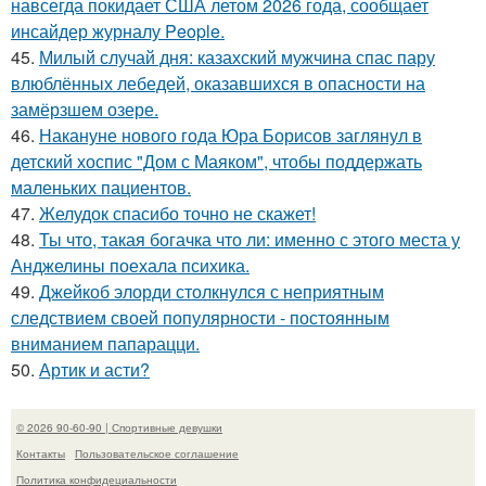
навсегда покидает США летом 2026 года, сообщает
инсайдер журналу People.
45.
Милый случай дня: казахский мужчина спас пару
влюблённых лебедей, оказавшихся в опасности на
замёрзшем озере.
46.
Накануне нового года Юра Борисов заглянул в
детский хоспис "Дом с Маяком", чтобы поддержать
маленьких пациентов.
47.
Желудок спасибо точно не скажет!
48.
Ты что, такая богачка что ли: именно с этого места у
Анджелины поехала психика.
49.
Джейкоб элорди столкнулся с неприятным
следствием своей популярности - постоянным
вниманием папарацци.
50.
Артик и асти?
© 2026 90-60-90 | Спортивные девушки
Контакты
Пользовательское соглашение
Политика конфидециальности