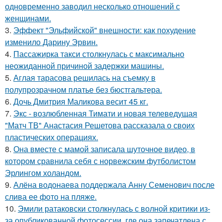
одновременно заводил несколько отношений с
женщинами.
3.
Эффект "Эльфийской" внешности: как похудение
изменило Дарину Эрвин.
4.
Пассажирка такси столкнулась с максимально
неожиданной причиной задержки машины.
5.
Аглая тарасова решилась на съемку в
полупрозрачном платье без бюстгальтера.
6.
Дочь Дмитрия Маликова весит 45 кг.
7.
Экс - возлюбленная Тимати и новая телеведущая
"Матч ТВ" Анастасия Решетова рассказала о своих
пластических операциях.
8.
Она вместе с мамой записала шуточное видео, в
котором сравнила себя с норвежским футболистом
Эрлингом холандом.
9.
Алёна водонаева поддержала Анну Семенович после
слива ее фото на пляже.
10.
Эмили ратаковски столкнулась с волной критики из-
за опубликованной фотосессии, где она запечатлена с