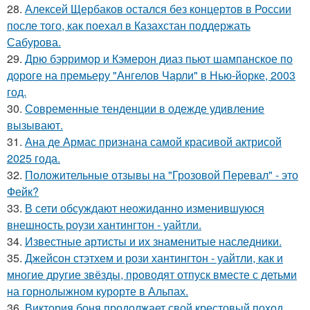
28.
Алексей Щербаков остался без концертов в России
после того, как поехал в Казахстан поддержать
Сабурова.
29.
Дрю бэрримор и Кэмерон диаз пьют шампанское по
дороге на премьеру "Ангелов Чарли" в Нью-йорке, 2003
год.
30.
Современные тенденции в одежде удивление
вызывают.
31.
Ана де Армас признана самой красивой актрисой
2025 года.
32.
Положительные отзывы на "Грозовой Перевал" - это
Фейк?
33.
В сети обсуждают неожиданно изменившуюся
внешность роузи хантингтон - уайтли.
34.
Известные артисты и их знаменитые наследники.
35.
Джейсон стэтхем и рози хантингтон - уайтли, как и
многие другие звёзды, проводят отпуск вместе с детьми
на горнолыжном курорте в Альпах.
36.
Виктория боня продолжает свой крестовый поход