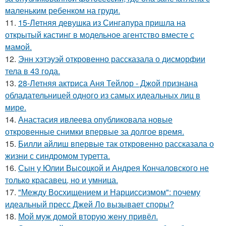
маленьким ребенком на груди.
11.
15-Летняя девушка из Сингапура пришла на
открытый кастинг в модельное агентство вместе с
мамой.
12.
Энн хэтэуэй откровенно рассказала о дисморфии
тела в 43 года.
13.
28-Летняя актриса Аня Тейлор - Джой признана
обладательницей одного из самых идеальных лиц в
мире.
14.
Анастасия ивлеева опубликовала новые
откровенные снимки впервые за долгое время.
15.
Билли айлиш впервые так откровенно рассказала о
жизни с синдромом туретта.
16.
Сын у Юлии Высоцкой и Андрея Кончаловского не
только красавец, но и умница.
17.
"Между Восхищением и Нарциссизмом": почему
идеальный пресс Джей Ло вызывает споры?
18.
Мой муж домой вторую жену привёл.