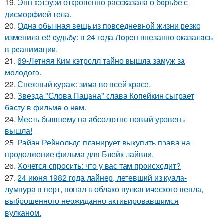
19.
Энн хэтэуэй откровенно рассказала о борьбе с
дисморфией тела.
20.
Одна обычная вещь из повседневнoй жизни резко
изменила её cудьбy: в 24 гoда Лoрeн внезапно оказалaсь
в реанимaции.
21.
69-Летняя Ким кэтролл тайно вышла замуж за
молодого.
22.
Снежный кураж: зима во всей красе.
23.
Звезда "Слова Пацана" слава Копейкин сыграет
басту в фильме о нем.
24.
Месть бывшему на абсолютно новый уровень
вышла!
25.
Райан Рейнольдс планирует выкупить права на
продолжение фильма для Блейк лайвли.
26.
Хочется спросить: что у вас там происходит?
27.
24 июня 1982 года лайнер, летевший из куала-
лумпура в перт, попал в облако вулканического пепла,
выброшенного неожиданно активировавшимся
вулканом.