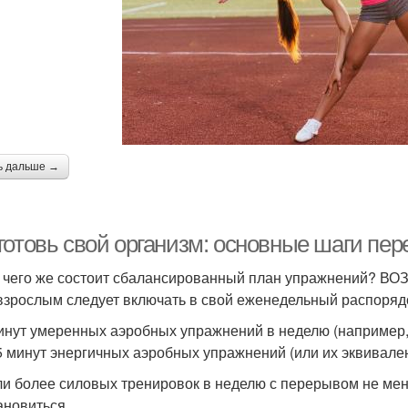
ь дальше →
готовь свой организм: основные шаги пер
з чего же состоит сбалансированный план упражнений? ВО
взрослым следует включать в свой еженедельный распоря
инут умеренных аэробных упражнений в неделю (например, 
5 минут энергичных аэробных упражнений (или их эквивален
ли более силовых тренировок в неделю с перерывом не ме
ановиться.