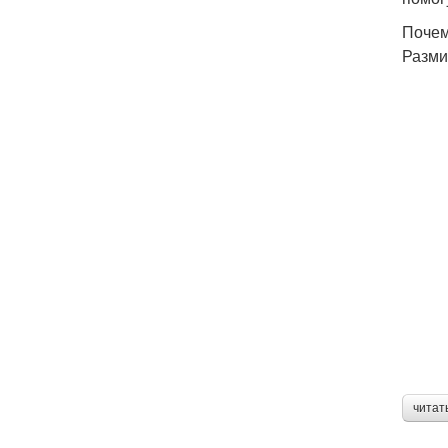
Почем
Разми
читат