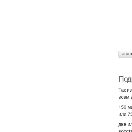
читат
Под
Так и
всем 
150 м
или 7
две и
восст