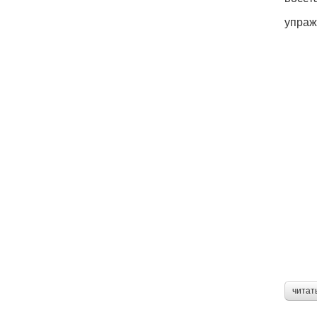
упраж
читат