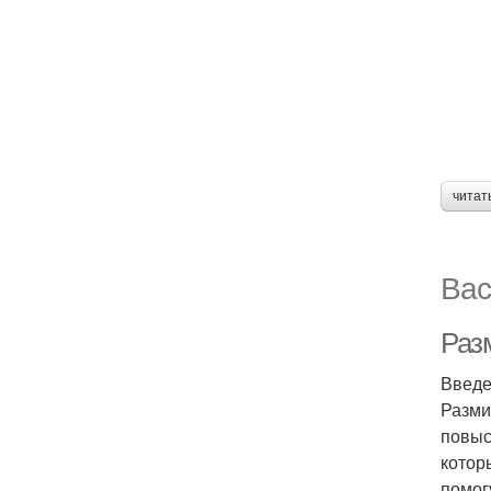
читат
Вас
Разм
Введ
Разми
повыс
котор
помог