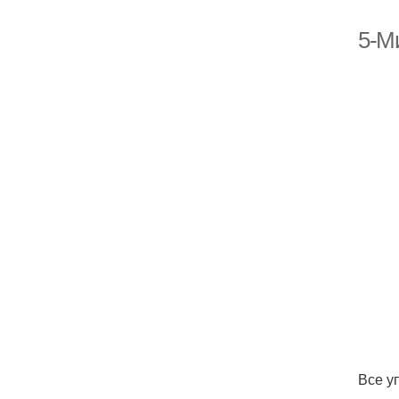
5-М
Все у