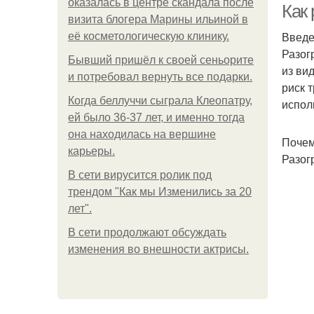
оказалась в центре скандала после
Как
визита блогера Марины ильиной в
Введ
её косметологическую клинику.
Разог
Бывший пришёл к своей сеньорите
из ви
и потребовал вернуть все подарки.
риск 
Когда беллуччи сыграла Клеопатру,
испол
ей было 36-37 лет, и именно тогда
она находилась на вершине
Почем
карьеры.
Разог
В сети вирусится ролик под
трендом "Как мы Изменились за 20
лет".
В сети продолжают обсуждать
изменения во внешности актрисы.