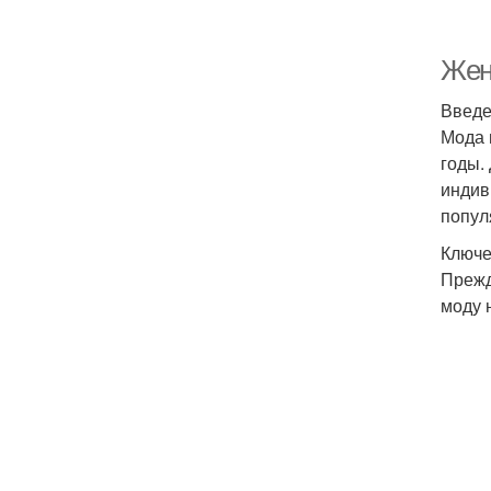
Жен
Введ
Мода 
годы.
индив
попул
Ключе
Прежд
моду 