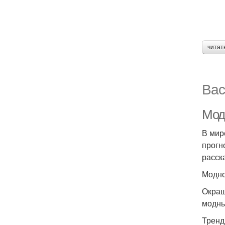
читат
Вас
Мод
В мир
прогн
расск
Модно
Окраш
модны
Тренд