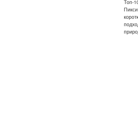
Топ-1
Пикси
корот
подхо
приро