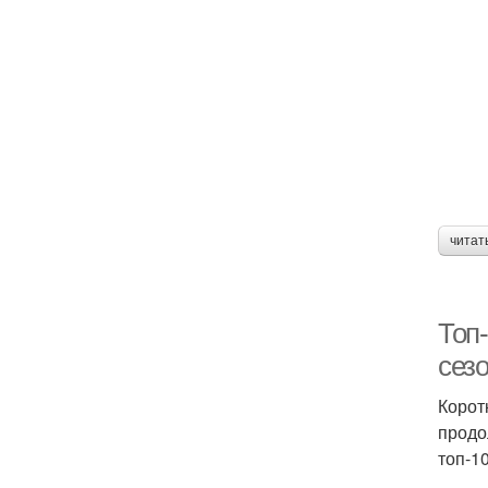
читат
Топ-
сез
Корот
продо
топ-1