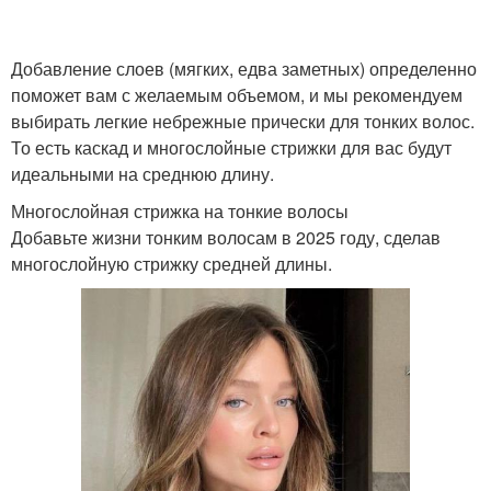
Добавление слоев (мягких, едва заметных) определенно
Прически на редкие
Прически для редких
поможет вам с желаемым объемом, и мы рекомендуем
волосы
волос
выбирать легкие небрежные прически для тонких волос.
То есть каскад и многослойные стрижки для вас будут
идеальными на среднюю длину.
Прически на жидкие
Многослойная стрижка на тонкие волосы
Средние волосы
волосы
Добавьте жизни тонким волосам в 2025 году, сделав
многослойную стрижку средней длины.
Прическа для тонких
Уход за волосами
волос
Маски для волос
Волос в аптеке