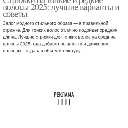
волосы 2025: лучшие варианты и
волос
тонких волос
советы
Залог модного стильного образа — в правильной
Прически для
Рекомендации для
стрижке. Для тонких волос отлично подойдет средняя
вьющихся волос
вьющихся волос
длина. Лучшие стрижки для тонких волос на средние
волосы 2025 года добавят пышности и движения
волосам, создавая объем и текстуру.
Окрашивание на
Волос при онкологии
темные волосы
Волос при проведении
Волос во время
Волос при
Прически на длинные
химиотерапии
волосы