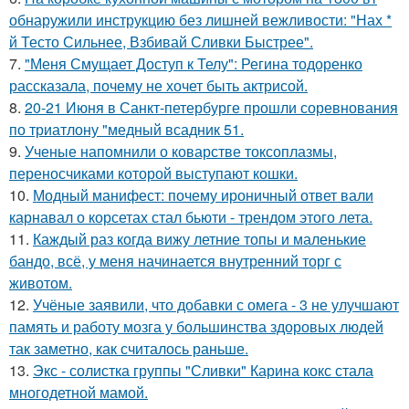
обнаружили инструкцию без лишней вежливости: "Нах *
й Тесто Сильнее, Взбивай Сливки Быстрее".
7.
"Меня Смущает Доступ к Телу": Регина тодоренко
рассказала, почему не хочет быть актрисой.
8.
20-21 Июня в Санкт-петербурге прошли соревнования
по триатлону "медный всадник 51.
9.
Ученые напомнили о коварстве токсоплазмы,
переносчиками которой выступают кошки.
10.
Модный манифест: почему ироничный ответ вали
карнавал о корсетах стал бьюти - трендом этого лета.
11.
Каждый раз когда вижу летние топы и маленькие
бандо, всё, у меня начинается внутренний торг с
животом.
12.
Учёные заявили, что добавки с омега - 3 не улучшают
память и работу мозга у большинства здоровых людей
так заметно, как считалось раньше.
13.
Экс - солистка группы "Сливки" Карина кокс стала
многодетной мамой.