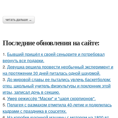
читать дальше →
Последние обновления на сайте:
1.
Бывший пришёл к своей сеньорите и потребовал
вернуть все подарки.
2.
Девушка решила провести необычный эксперимент и
на протяжении 30 дней питалась одной шаурмой.
3.
До мировой славы ее пытались увлечь баскетболом:
отец, школьный учитель физкультуры и поклонник этой
игры, записал дочь в секцию.
4.
Умер режиссёр "Маски" и "царя скорпионов".
5.
Пелагея с размахом отметила 40-летие и поделилась
кадрами с праздника в соцсетях.
6.
На коробке кухонной машины с мотором на 1800 вт