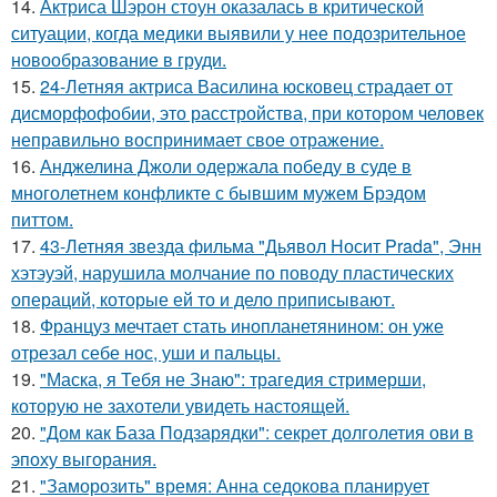
14.
Актриса Шэрон стоун оказалась в критической
ситуации, когда медики выявили у нее подозрительное
новообразование в груди.
15.
24-Летняя актриса Василина юсковец страдает от
дисморфофобии, это расстройства, при котором человек
неправильно воспринимает свое отражение.
16.
Анджелина Джоли одержала победу в суде в
многолетнем конфликте с бывшим мужем Брэдом
питтом.
17.
43-Летняя звезда фильма "Дьявол Носит Prada", Энн
хэтэуэй, нарушила молчание по поводу пластических
операций, которые ей то и дело приписывают.
18.
Француз мечтает стать инопланетянином: он уже
отрезал себе нос, уши и пальцы.
19.
"Маска, я Тебя не Знаю": трагедия стримерши,
которую не захотели увидеть настоящей.
20.
"Дом как База Подзарядки": секрет долголетия ови в
эпоху выгорания.
21.
"Заморозить" время: Анна седокова планирует