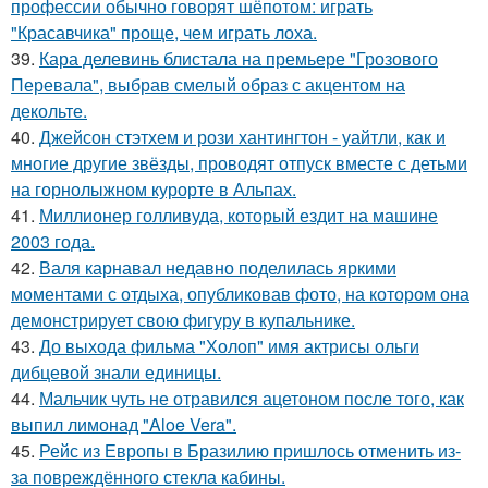
профессии обычно говорят шёпотом: играть
"Красавчика" проще, чем играть лоха.
39.
Кара делевинь блистала на премьере "Грозового
Перевала", выбрав смелый образ с акцентом на
декольте.
40.
Джейсон стэтхем и рози хантингтон - уайтли, как и
многие другие звёзды, проводят отпуск вместе с детьми
на горнолыжном курорте в Альпах.
41.
Миллионер голливуда, который ездит на машине
2003 года.
42.
Валя карнавал недавно поделилась яркими
моментами с отдыха, опубликовав фото, на котором она
демонстрирует свою фигуру в купальнике.
43.
До выхода фильма "Холоп" имя актрисы ольги
дибцевой знали единицы.
44.
Мальчик чуть не отравился ацетоном после того, как
выпил лимонад "Aloe Vera".
45.
Рейс из Европы в Бразилию пришлось отменить из-
за повреждённого стекла кабины.