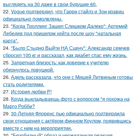
выглядеть на 30 даже в свои будущие 60.
22.
Vogue подтвердил, что Гарри стайлз и Зои кравиц
официально помолвлены.
23.
"Когда Троллинг Зашел Слишком Далеко": Артемий
Лебедев под прицелом хейта после шоу "натальная
карта".
24.
"Было Стыдно Выйти НА Сцену": Александр семчев
сбросил 100 кг и рассказал, как диабет спас ему жизнь.
25.
Запретная близость: как доверие к учителю
обернулось ловушкой.
26.
Адель рассказала, что они с Мишей Литвиным готовы
стать родителями.
27.
История любви P!
28.
Когда выкладываешь фото с вопросом "я похожа на
Марго Робби?
29.
30-Летняя Флоренс пью официально подтвердила
свои отношения с актёром финном Коулом, появившись
вместе с ним на мероприятии.
30.
"Безобидный" образ и неожиданная реакция.