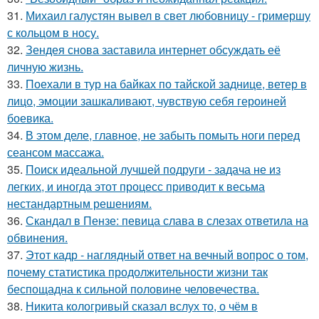
31.
Михаил галустян вывел в свет любовницу - гримершу
с кольцом в носу.
32.
Зендея снова заставила интернет обсуждать её
личную жизнь.
33.
Поехали в тур на байках по тайской заднице, ветер в
лицо, эмоции зашкаливают, чувствую себя героиней
боевика.
34.
В этом деле, главное, не забыть помыть ноги перед
сеансом массажа.
35.
Поиск идеальной лучшей подруги - задача не из
легких, и иногда этот процесс приводит к весьма
нестандартным решениям.
36.
Скандал в Пензе: певица слава в слезах ответила на
обвинения.
37.
Этот кадр - наглядный ответ на вечный вопрос о том,
почему статистика продолжительности жизни так
беспощадна к сильной половине человечества.
38.
Никита кологривый сказал вслух то, о чём в