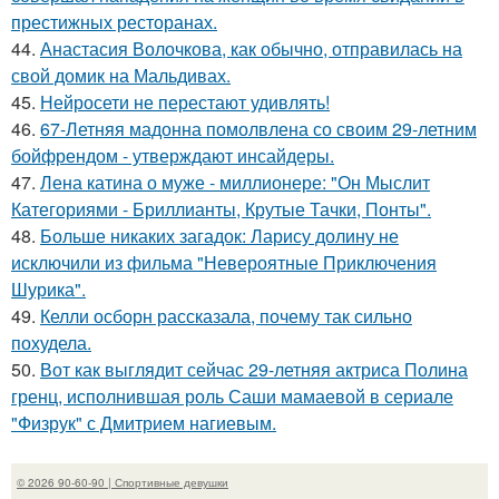
престижных ресторанах.
44.
Анастасия Волочкова, как обычно, отправилась на
свой домик на Мальдивах.
45.
Нейросети не перестают удивлять!
46.
67-Летняя мадонна помолвлена со своим 29-летним
бойфрендом - утверждают инсайдеры.
47.
Лена катина о муже - миллионере: "Он Мыслит
Категориями - Бриллианты, Крутые Тачки, Понты".
48.
Больше никаких загадок: Ларису долину не
исключили из фильма "Невероятные Приключения
Шурика".
49.
Келли осборн рассказала, почему так сильно
похудела.
50.
Вот как выглядит сейчас 29-летняя актриса Полина
гренц, исполнившая роль Саши мамаевой в сериале
"Физрук" с Дмитрием нагиевым.
© 2026 90-60-90 | Спортивные девушки