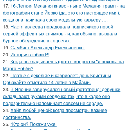
17.
16-Летняя Мелания кнавс - ныне Мелания трамп - на
фотографии стане Йерко (да, это его настоящее имя),
когда она начинала свою модельную карьеру ….
18.
Настя ивлеева порадовала подписчиков новой
серией эффектных снимков - и, как обычно, вызвала
бурное обсуждение в соцсетях.
19.
Самбист Александр Емельяненко:
20.
История любви P!
21.
Когда выкладываешь фото с вопросом "я похожа на
Марго Робби?
22.
Платье с декольте и кабриолет: дочь Кристины
Орбакайте отметила 14-летие в Майами.
23.
В Японии завирусился новый фототренд: девушки
складывают руками сердечко так, что в кадре оно
подозрительно напоминает совсем не сердце.
24.
Хайп любой ценой: когда просмотры важнее
достоинства.
25.
"Кто он? Покажи уже!