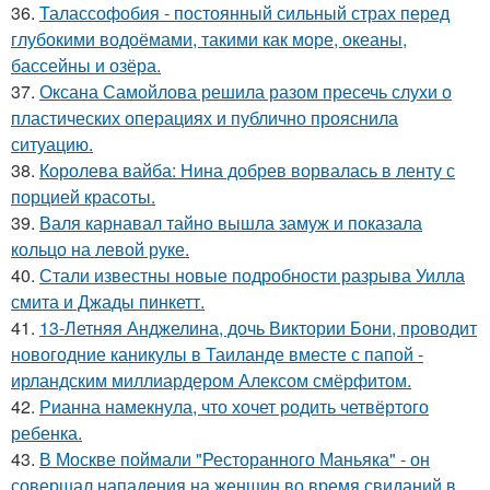
36.
Талассофобия - постоянный сильный страх перед
глубокими водоёмами, такими как море, океаны,
бассейны и озёра.
37.
Оксана Самойлова решила разом пресечь слухи о
пластических операциях и публично прояснила
ситуацию.
38.
Королева вайба: Нина добрев ворвалась в ленту с
порцией красоты.
39.
Валя карнавал тайно вышла замуж и показала
кольцо на левой руке.
40.
Стали известны новые подробности разрыва Уилла
смита и Джады пинкетт.
41.
13-Летняя Анджелина, дочь Виктории Бони, проводит
новогодние каникулы в Таиланде вместе с папой -
ирландским миллиардером Алексом смёрфитом.
42.
Рианна намекнула, что хочет родить четвёртого
ребенка.
43.
В Москве поймали "Ресторанного Маньяка" - он
совершал нападения на женщин во время свиданий в