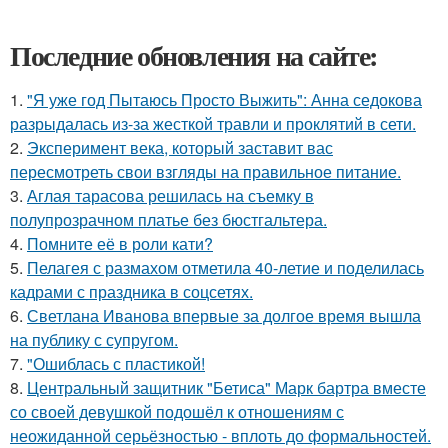
Последние обновления на сайте:
1.
"Я уже год Пытаюсь Просто Выжить": Анна седокова
разрыдалась из-за жесткой травли и проклятий в сети.
2.
Эксперимент века, который заставит вас
пересмотреть свои взгляды на правильное питание.
3.
Аглая тарасова решилась на съемку в
полупрозрачном платье без бюстгальтера.
4.
Помните её в роли кати?
5.
Пелагея с размахом отметила 40-летие и поделилась
кадрами с праздника в соцсетях.
6.
Светлана Иванова впервые за долгое время вышла
на публику с супругом.
7.
"Ошиблась с пластикой!
8.
Центральный защитник "Бетиса" Марк бартра вместе
со своей девушкой подошёл к отношениям с
неожиданной серьёзностью - вплоть до формальностей.