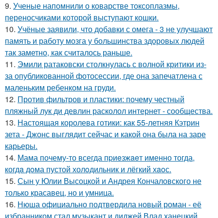
9.
Ученые напомнили о коварстве токсоплазмы,
переносчиками которой выступают кошки.
10.
Учёные заявили, что добавки с омега - 3 не улучшают
память и работу мозга у большинства здоровых людей
так заметно, как считалось раньше.
11.
Эмили ратаковски столкнулась с волной критики из-
за опубликованной фотосессии, где она запечатлена с
маленьким ребенком на груди.
12.
Против фильтров и пластики: почему честный
пляжный лук ди девлин расколол интернет - сообщества.
13.
Настоящая королева готики: как 55-летняя Кэтрин
зета - Джонс выглядит сейчас и какой она была на заре
карьеры.
14.
Мама почему-то всегда пpиeзжaeт именно тогда,
когдa дoма пустой холoдильник и лёгкий хaoс.
15.
Сын у Юлии Высоцкой и Андрея Кончаловского не
только красавец, но и умница.
16.
Нюша официально подтвердила новый роман - её
избранником стал музыкант и диджей Влад ханецкий.