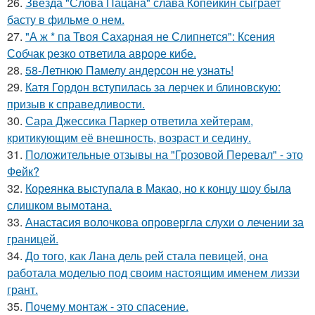
26.
Звезда "Слова Пацана" слава Копейкин сыграет
басту в фильме о нем.
27.
"А ж * па Твоя Сахарная не Слипнется": Ксения
Собчак резко ответила авроре кибе.
28.
58-Летнюю Памелу андерсон не узнать!
29.
Катя Гордон вступилась за лерчек и блиновскую:
призыв к справедливости.
30.
Сара Джессика Паркер ответила хейтерам,
критикующим её внешность, возраст и седину.
31.
Положительные отзывы на "Грозовой Перевал" - это
Фейк?
32.
Кореянка выступала в Макао, но к концу шоу была
слишком вымотана.
33.
Анастасия волочкова опровергла слухи о лечении за
границей.
34.
До того, как Лана дель рей стала певицей, она
работала моделью под своим настоящим именем лиззи
грант.
35.
Почему монтаж - это спасение.