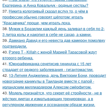
Екатерина, и Анна Ковальчук - родные сестры?
37.
Никита кологривый сказал вслух то, о чём в
профессии обычно говорят шёпотом: играть
"Красавчика" проще, чем играть лоха.
38.
Мужик в Бразилии каждый день заливал в себя по 2-
3 литра колы и накопил в себе не сахар, а камни.
39.
Дамиано Давид и его невеста дав камерон помолвку
подтвердили.
40.
Рэпер T - Killah с женой Марией Тарасовой ждут
второго ребенка.
41.
Южноафриканка сенетисив гининдза с 15 лет
страдает от редкого заболевания - гигантомастии.
42.
13-Летняя Анджелина, дочь Виктории Бони, проводит
новогодние каникулы в Таиланде вместе с папой -
ирландским миллиардером Алексом смёрфитом.
43.
Модель признаётся, что секрет её стройности - не в
жёстких диетах и изматывающих тренировках, а в
регулярном движении и осознанном образе жизни.