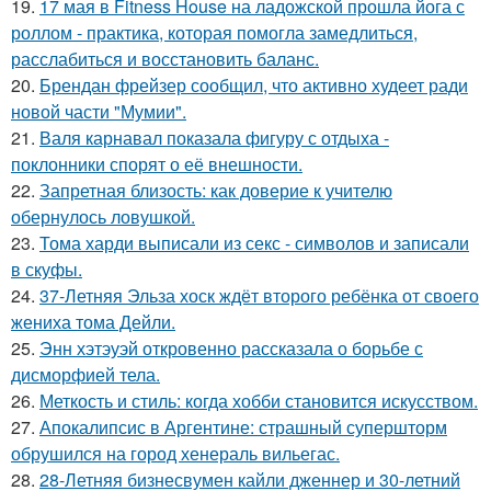
19.
17 мая в Fitness House на ладожской прошла йога с
роллом - практика, которая помогла замедлиться,
расслабиться и восстановить баланс.
20.
Брендан фрейзер сообщил, что активно худеет ради
новой части "Мумии".
21.
Валя карнавал показала фигуру с отдыха -
поклонники спорят о её внешности.
22.
Запретная близость: как доверие к учителю
обернулось ловушкой.
23.
Тома харди выписали из секс - символов и записали
в скуфы.
24.
37-Летняя Эльза хоск ждёт второго ребёнка от своего
жениха тома Дейли.
25.
Энн хэтэуэй откровенно рассказала о борьбе с
дисморфией тела.
26.
Меткость и стиль: когда хобби становится искусством.
27.
Апокалипсис в Аргентине: страшный супершторм
обрушился на город хенераль вильегас.
28.
28-Летняя бизнесвумен кайли дженнер и 30-летний