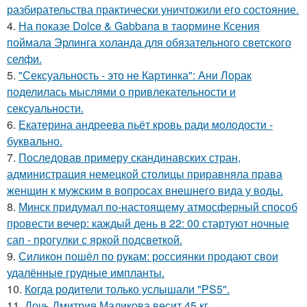
разбирательства практически уничтожили его состояние.
4.
На показе Dolce & Gabbana в таормине Ксения
поймала Эрлинга холанда для обязательного светского
селфи.
5.
"Сексуальность - это не Картинка": Ани Лорак
поделилась мыслями о привлекательности и
сексуальности.
6.
Екатерина андреева пьёт кровь ради молодости -
буквально.
7.
Последовав примеру скандинавских стран,
администрация немецкой столицы приравняла права
женщин к мужским в вопросах внешнего вида у воды.
8.
Минск придумал по-настоящему атмосферный способ
провести вечер: каждый день в 22: 00 стартуют ночные
сап - прогулки с яркой подсветкой.
9.
Силикон пошёл по рукам: россиянки продают свои
удалённые грудные импланты.
10.
Когда родители только услышали "PS5".
11.
Дочь Дмитрия Маликова весит 45 кг.