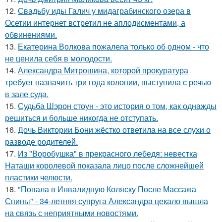
12.
Свадьбу иды Галич у мидаграбинского озера в
Осетии интернет встретил не аплодисментами, а
обвинениями.
13.
Екатерина Волкова пожалела только об одном - что
не ценила себя в молодости.
14.
Александра Митрошина, которой прокуратура
требует назначить три года колонии, выступила с речью
в зале суда.
15.
Судьба Шэрон стоун - это история о том, как однажды
решиться и больше никогда не отступать.
16.
Дочь Виктории Бони жёстко ответила на все слухи о
разводе родителей.
17.
Из "Воробушка" в прекрасного лебедя: невестка
Наташи королевой показала лицо после сложнейшей
пластики челюсти.
18.
"Попала в Инвалидную Коляску После Массажа
Спины" - 34-летняя супруга Александра цекало вышла
на связь с неприятными новостями.