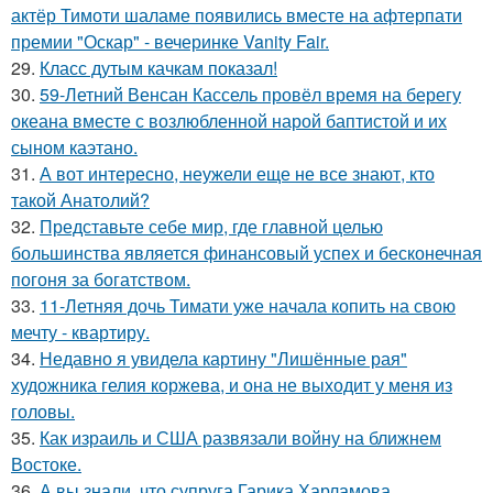
актёр Тимоти шаламе появились вместе на афтерпати
премии "Оскар" - вечеринке Vanity Fair.
29.
Класс дутым качкам показал!
30.
59-Летний Венсан Кассель провёл время на берегу
океана вместе с возлюбленной нарой баптистой и их
сыном каэтано.
31.
А вот интересно, неужели еще не все знают, кто
такой Анатолий?
32.
Представьте себе мир, где главной целью
большинства является финансовый успех и бесконечная
погоня за богатством.
33.
11-Летняя дочь Тимати уже начала копить на свою
мечту - квартиру.
34.
Недавно я увидела картину "Лишённые рая"
художника гелия коржева, и она не выходит у меня из
головы.
35.
Как израиль и США развязали войну на ближнем
Востоке.
36.
А вы знали, что супруга Гарика Харламова,