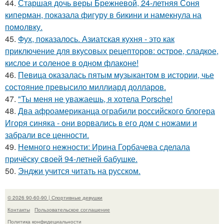
44.
Старшая дочь веры Брежневой, 24-летняя Соня
киперман, показала фигуру в бикини и намекнула на
помолвку.
45.
Фух, показалось. Азиатская кухня - это как
приключение для вкусовых рецепторов: острое, сладкое,
кислое и соленое в одном флаконе!
46.
Певица оказалась пятым музыкантом в истории, чье
состояние превысило миллиард долларов.
47.
"Ты меня не уважаешь, я хотела Porsche!
48.
Два афроамериканца ограбили российского блогера
Игоря синяка - они ворвались в его дом с ножами и
забрали все ценности.
49.
Немного нежности: Ирина Горбачева сделала
причёску своей 94-летней бабушке.
50.
Энджи учится читать на русском.
© 2026 90-60-90 | Спортивные девушки
Контакты
Пользовательское соглашение
Политика конфидециальности