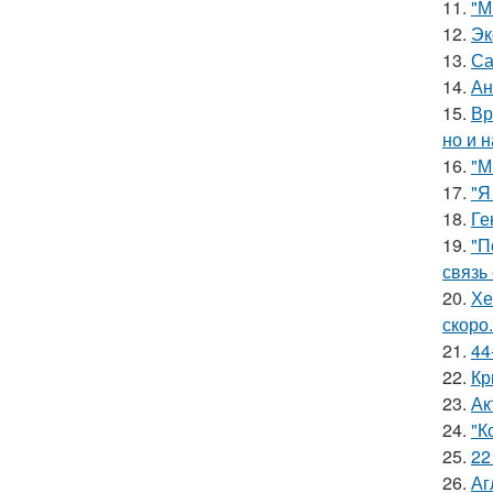
11.
"М
12.
Эк
13.
Са
14.
Ан
15.
Вр
но и 
16.
"М
17.
"Я
18.
Ге
19.
"П
связь
20.
Хе
скоро.
21.
44
22.
Кр
23.
Ак
24.
"К
25.
22
26.
Аг