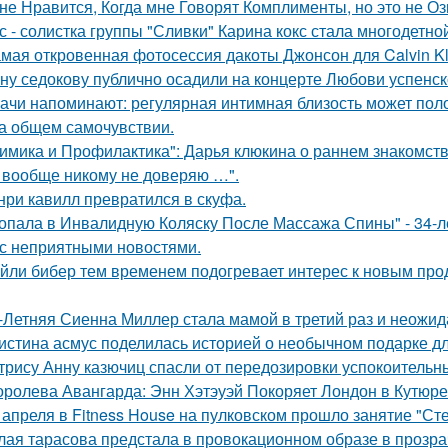
не Нравится, Когда мне Говорят Комплименты, но это не Оз
с - солистка группы "Сливки" Карина кокс стала многодетно
мая откровенная фотосессия дакоты Джонсон для Calvin Kl
ну седокову публично осадили на концерте Любови успенск
ачи напоминают: регулярная интимная близость может поло
на общем самочувствии.
имика и Профилактика": Дарья клюкина о раннем знакомств
 вообще никому не доверяю …".
нри кавилл превратился в скуфа.
опала в Инвалидную Коляску После Массажа Спины" - 34-л
 с неприятными новостями.
йли бибер тем временем подогревает интерес к новым про
-Летняя Сиенна Миллер стала мамой в третий раз и неожид
истина асмус поделилась историей о необычном подарке дл
трису Анну казючиц спасли от передозировки успокоительн
оролева Авангарда: Энн Хэтэуэй Покоряет Лондон в Кутюре о
 апреля в Fitness House на пулковском прошло занятие "Ст
лая тарасова предстала в провокационном образе в прозра