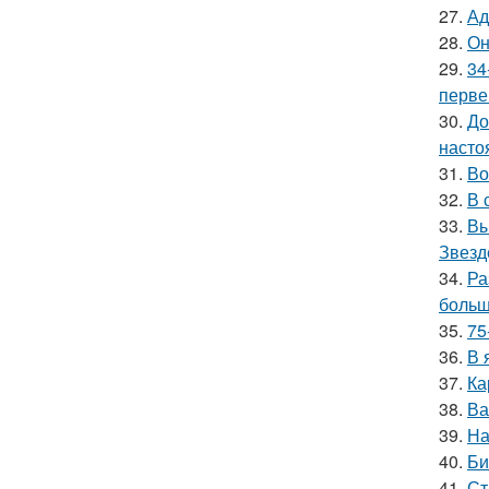
27.
Ад
28.
Он
29.
34
перве
30.
До
насто
31.
Во
32.
В 
33.
Вы
Звезд
34.
Ра
больш
35.
75
36.
В 
37.
Ка
38.
Ва
39.
На
40.
Би
41.
Ст