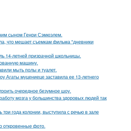
тним сыном Генри Сэмюэлем.
ала, что мешает съемкам фильма "дневники
оль 14-летней призрачной школьницы.
кованную машину.
вили мыть полы и туалет.
шоу Агаты муцениеце заставила ее 13-летнего
троить очередное безумное шоу.
 работу мозга у большинства здоровых людей так
 три года колонии, выступила с речью в зале
о откровенные фото.