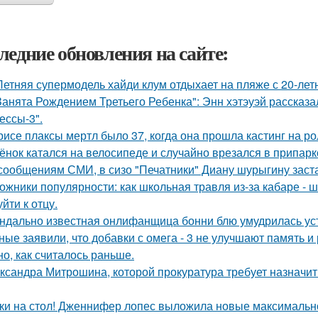
ледние обновления на сайте:
Летняя супермодель хайди клум отдыхает на пляже с 20-ле
Занята Рождением Третьего Ребенка": Энн хэтэуэй рассказ
ессы-3".
рисе плаксы мертл было 37, когда она прошла кастинг на р
ёнок катался на велосипеде и случайно врезался в припар
сообщениям СМИ, в сизо "Печатники" Диану шурыгину заста
ожники популярности: как школьная травля из-за кабаре - 
йти к отцу.
ндально известная онлифанщица бонни блю умудрилась ус
ные заявили, что добавки с омега - 3 не улучшают память и
но, как считалось раньше.
ксандра Митрошина, которой прокуратура требует назначить
ки на стол! Дженнифер лопес выложила новые максимальн