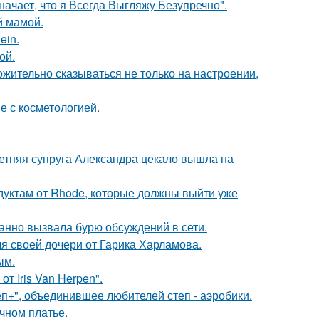
начает, что я Всегда Выгляжу Безупречно".
й мамой.
ein.
ой.
жительно сказываться не только на настроении,
е с косметологией.
етняя супруга Александра цекало вышла на
дуктам от Rhode, которые должны выйти уже
анно вызвала бурю обсуждений в сети.
я своей дочери от Гарика Харламова.
ым.
т Iris Van Herpen".
еп+", объединившее любителей степ - аэробики.
чном платье.