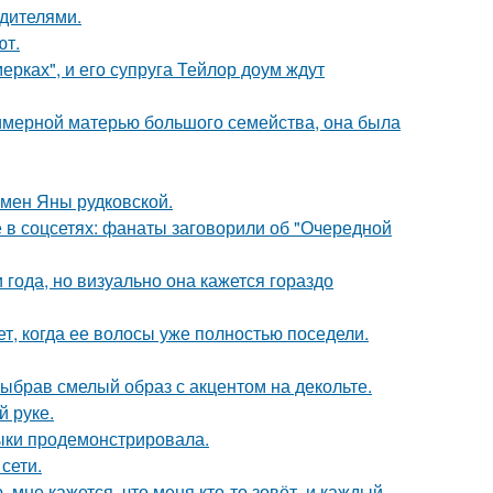
одителями.
ют.
ерках", и его супруга Тейлор доум ждут
римерной матерью большого семейства, она была
мен Яны рудковской.
в соцсетях: фанаты заговорили об "Очередной
 года, но визуально она кажется гораздо
ет, когда ее волосы уже полностью поседели.
ыбрав смелый образ с акцентом на декольте.
й руке.
выки продемонстрировала.
сети.
 мне кажется, что меня кто-то зовёт, и каждый