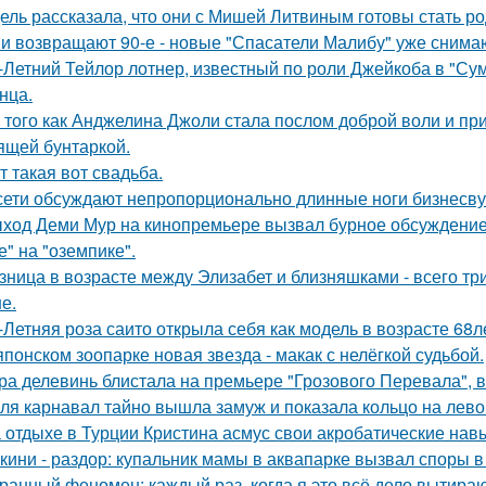
ель рассказала, что они с Мишей Литвиным готовы стать р
и возвращают 90-е - новые "Спасатели Малибу" уже снима
-Летний Тейлор лотнер, известный по роли Джейкоба в "Сум
нца.
 того как Анджелина Джоли стала послом доброй воли и п
ящей бунтаркой.
т такая вот свадьба.
сети обсуждают непропорционально длинные ноги бизнесву
ход Деми Мур на кинопремьере вызвал бурное обсуждение 
е" на "оземпике".
зница в возрасте между Элизабет и близняшками - всего три
е.
-Летняя роза саито открыла себя как модель в возрасте 68л
японском зоопарке новая звезда - макак с нелёгкой судьбой.
ра делевинь блистала на премьере "Грозового Перевала", в
ля карнавал тайно вышла замуж и показала кольцо на лево
 отдыхе в Турции Кристина асмус свои акробатические на
кини - раздор: купальник мамы в аквапарке вызвал споры в 
ранный феномен: каждый раз, когда я это всё дело вытираю,