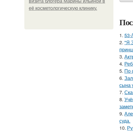
визита блогера Марины ильиной в
её косметологическую клинику.
Пос
1.
53-
2.
"Я 
принц
3.
Акт
4.
Реб
5.
По 
6.
Зал
сына у
7.
Ска
8.
Учё
замет
9.
Але
суда.
10.
Ру