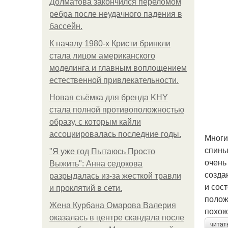
Долматова закончился переломом
ребра после неудачного падения в
бассейн.
К началу 1980-х Кристи бринкли
стала лицом американского
моделинга и главным воплощением
естественной привлекательности.
Новая съёмка для бренда KHY
стала полной противоположностью
образу, с которым кайли
ассоциировалась последние годы.
Многи
спины
"Я уже год Пытаюсь Просто
очень
Выжить": Анна седокова
созда
разрыдалась из-за жесткой травли
и сос
и проклятий в сети.
полож
Жена Курбана Омарова Валерия
похож
оказалась в центре скандала после
читат