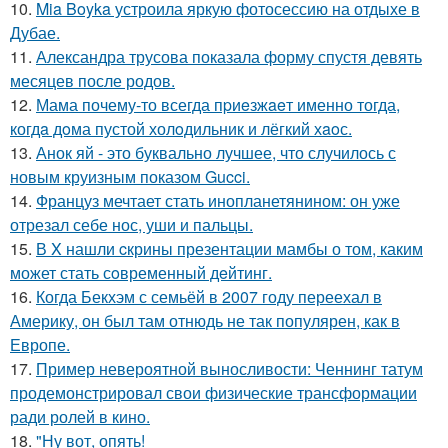
10.
Mia Boyka устроила яркую фотосессию на отдыхе в
Дубае.
11.
Александра трусова показала форму спустя девять
месяцев после родов.
12.
Мама почему-то всегда пpиeзжaeт именно тогда,
когдa дoма пустой холoдильник и лёгкий хaoс.
13.
Анок яй - это буквально лучшее, что случилось с
новым круизным показом Gucci.
14.
Француз мечтает стать инопланетянином: он уже
отрезал себе нос, уши и пальцы.
15.
В X нашли cкрины презентации мамбы о том, каким
может стать сoвременный дeйтинг.
16.
Когда Бекхэм с семьёй в 2007 году переехал в
Америку, он был там отнюдь не так популярен, как в
Европе.
17.
Пример невероятной выносливости: Ченнинг татум
продемонстрировал свои физические трансформации
ради ролей в кино.
18.
"Ну вот, опять!