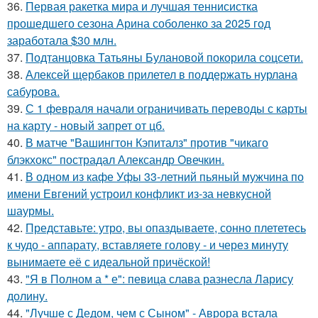
36.
Первая ракетка мира и лучшая теннисистка
прошедшего сезона Арина соболенко за 2025 год
заработала $30 млн.
37.
Подтанцовка Татьяны Булановой покорила соцсети.
38.
Алексей щербаков прилетел в поддержать нурлана
сабурова.
39.
С 1 февраля начали ограничивать переводы с карты
на карту - новый запрет от цб.
40.
В матче "Вашингтон Кэпиталз" против "чикаго
блэкхокс" пострадал Александр Овечкин.
41.
В одном из кафе Уфы 33-летний пьяный мужчина по
имени Евгений устроил конфликт из-за невкусной
шаурмы.
42.
Представьте: утро, вы опаздываете, сонно плететесь
к чудо - аппарату, вставляете голову - и через минуту
вынимаете её с идеальной причёской!
43.
"Я в Полном а * е": певица слава разнесла Ларису
долину.
44.
"Лучше с Дедом, чем с Сыном" - Аврора встала