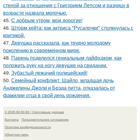
стеной за отношения с Григорием Лепсом и разницу в
возрасте назвала мелочью.
45.
С добрым утром, мои дорогие!
46.
Шторм хейта: как актриса "Русалочки" столкнулась с
критикой.
47.
Девушка рассказала, как трудно молодому
поколению в современном мире.
48.
Парень поделился гениальным лайфхаком, как
положить руку на ногу девушке на свидании.
49.
Зубастый лежачий полицейский!
50.
Семейный конфликт: Шайло, младшая дочь
Анджелины Джоли и Брэда питта, отказалась от
фамилии отца в свой день рождения.
© 2026 90-60-90 | Спортивные девушки
Контакты
Пользовательское соглашение
Политика конфидециальности
Обратная связь