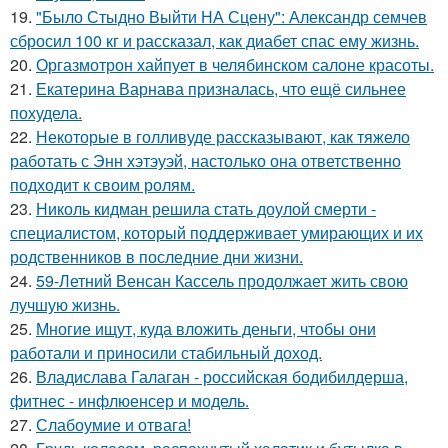
19.
"Было Стыдно Выйти НА Сцену": Александр семчев
сбросил 100 кг и рассказал, как диабет спас ему жизнь.
20.
Оргазмотрон хайпует в челябинском салоне красоты.
21.
Екатерина Варнава призналась, что ещё сильнее
похудела.
22.
Некоторые в голливуде рассказывают, как тяжело
работать с Энн хэтэуэй, настолько она ответственно
подходит к своим ролям.
23.
Николь кидман решила стать доулой смерти -
специалистом, который поддерживает умирающих и их
родственников в последние дни жизни.
24.
59-Летний Венсан Кассель продолжает жить свою
лучшую жизнь.
25.
Многие ищут, куда вложить деньги, чтобы они
работали и приносили стабильный доход.
26.
Владислава Галаган - российская бодибилдерша,
фитнес - инфлюенсер и модель.
27.
Слабоумие и отвага!