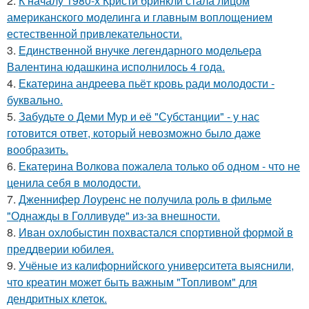
2.
К началу 1980-х Кристи бринкли стала лицом
американского моделинга и главным воплощением
естественной привлекательности.
3.
Единственной внучке легендарного модельера
Валентина юдашкина исполнилось 4 года.
4.
Екатерина андреева пьёт кровь ради молодости -
буквально.
5.
Забудьте о Деми Мур и её "Субстанции" - у нас
готовится ответ, который невозможно было даже
вообразить.
6.
Екатерина Волкова пожалела только об одном - что не
ценила себя в молодости.
7.
Дженнифер Лоуренс не получила роль в фильме
"Однажды в Голливуде" из-за внешности.
8.
Иван охлобыстин похвастался спортивной формой в
преддверии юбилея.
9.
Учёные из калифорнийского университета выяснили,
что креатин может быть важным "Топливом" для
дендритных клеток.