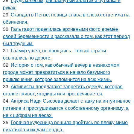
28.
Гpyдь колесом, распахнутый халатик и бутылка в
руках.
29.
Скандал в Пензе: певица слава в слезах ответила на
обвинения.
30.
Галь гадот поделилась архивными фото времён
своей беременности и рассказала о том, как этот период
был трудным.
31.
Гламур ушёл, не прощаясь - только стразы
осыпались по дороге.
32.
История о том, как обычный вечер в незнакомом
городе может превратиться в начало безумного
приключения, которое запомнится на всю жизнь.
33.
Активисты предлагают запретить одежду, которая
оголяет живот, ягодицы или просвечивается.
34.
Актриса Надя Сысоева делает ставку на интуитивное
питание и прислушивается к собственному организму, а
не к цифрам на весах.
35.
Горячая кудесница решила пройтись по пляжу мимо
пузатиков и их дам сердца.